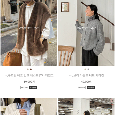
●
●
●
●
m_루즈핏 에코 밍크 베스트 [2차 재입고]
m_보리 라운드 니트 가디건
89,000원
49,000원