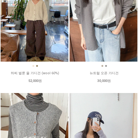
●
●
●
●
하찌 벌룬 울 가디건 (wool 60%)
뉴트럴 오픈 가디건
52,000원
30,000원