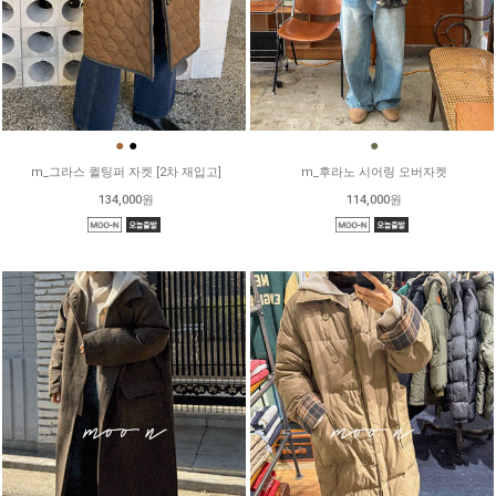
●
●
●
m_그라스 퀼팅퍼 자켓 [2차 재입고]
m_후라노 시어링 오버자켓
134,000원
114,000원