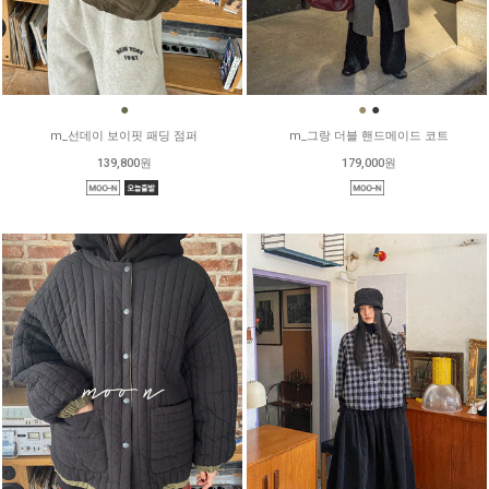
●
●
●
m_선데이 보이핏 패딩 점퍼
m_그랑 더블 핸드메이드 코트
139,800원
179,000원