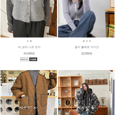
●
●
●
●
●
m_보리 니트 조끼
골지 볼레로 가디건
35,000원
22,000원