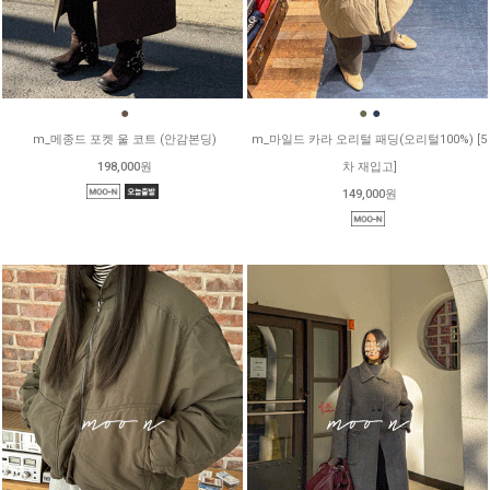
●
●
●
m_메종드 포켓 울 코트 (안감본딩)
m_마일드 카라 오리털 패딩(오리털100%) [5
198,000원
차 재입고]
149,000원