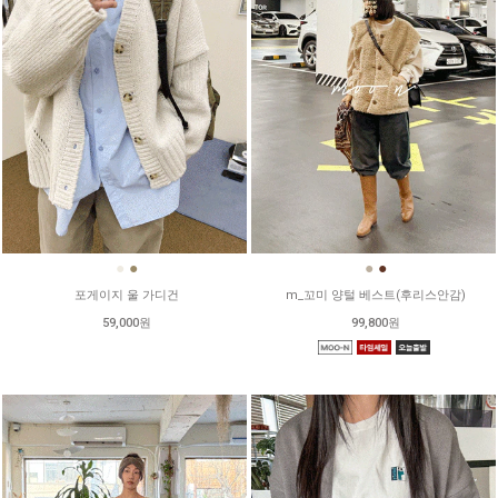
●
●
●
●
포게이지 울 가디건
m_꼬미 양털 베스트(후리스안감)
59,000원
99,800원