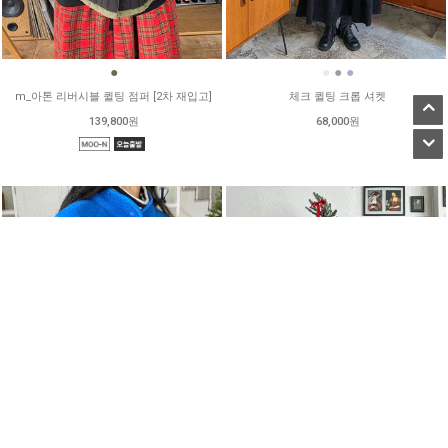
●
●
●
●
m_아톤 리버시블 퀼팅 점퍼 [2차 재입고]
체크 퀼팅 크롭 셔켓
139,800원
68,000원