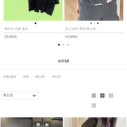
●
●
●
●
●
레이스 오픈 로브
피그 데끼 쭈리 베스트
52,000원
32,000원
OUTER
자켓,점퍼
코트
베스트
가디건