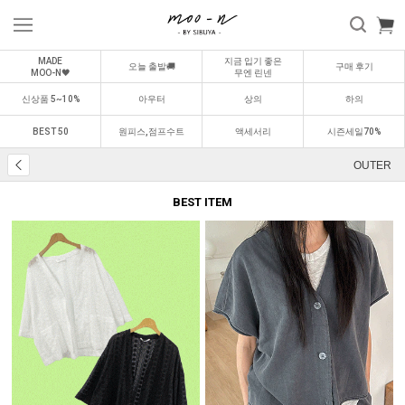
MADE
지금 입기 좋은
오늘 출발🚚
구매 후기
MOO-N🖤
무엔 린넨
신상품 5~10%
아우터
상의
하의
BEST 50
원피스,점프수트
액세서리
시즌세일70%
OUTER
BEST ITEM
BEST
BEST
0
1
0
2