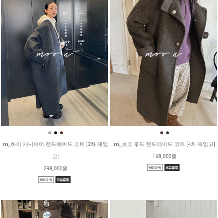
●
●
●
●
●
m_하이 캐시미어 핸드메이드 코트 [2차 재입
m_보코 후드 핸드메이드 코트 [4차 재입고]
고]
168,000원
298,000원