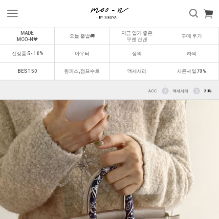
MADE
지금 입기 좋은
오늘 출발🚚
구매 후기
MOO-N🖤
무엔 린넨
신상품 5~10%
아우터
상의
하의
BEST 50
원피스,점프수트
액세서리
시즌세일70%
ACC
액세서리
기타