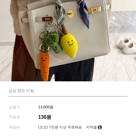
싱싱 양모 키링
상품가
13,000원
130원
적립금
배송비
(조건)
7만원 이상 무료배송
지역별