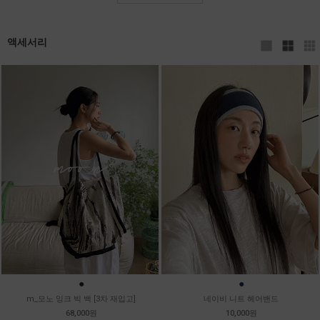
액세서리
●
●
m_모노 잉크 빅 백 [3차 재입고]
네이비 니트 헤어밴드
68,000원
10,000원