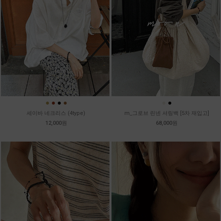
●
●
●
●
●
●
세이바 네크리스 (4type)
m_그로브 린넨 셔링백 [5차 재입고]
12,000원
68,000원