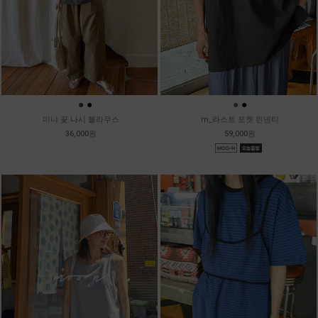
●
●
●
●
●
미니 꽃 나시 블라우스
m_라스트 포켓 린넨티
36,000원
59,000원