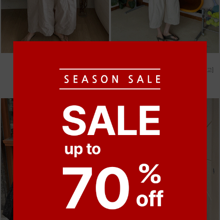
●
●
●
●
m_비휴 체크 박시셔츠
m_헤세드 스티치 데님팬츠 [4차 재입고]
52,000원
87,000원