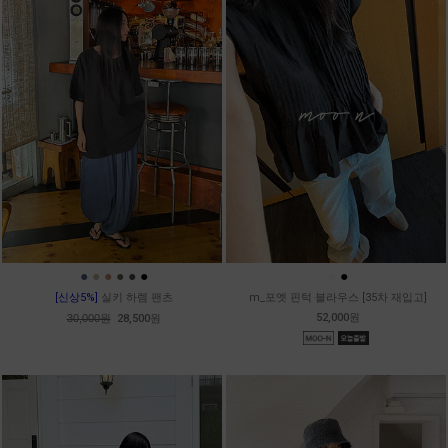
●
●
●
●
●
●
●
●
[신상5%]
실키 하렘 팬츠
m_포엣 핀턱 블라우스 [35차 재입고]
52,000원
30,000원
28,500원