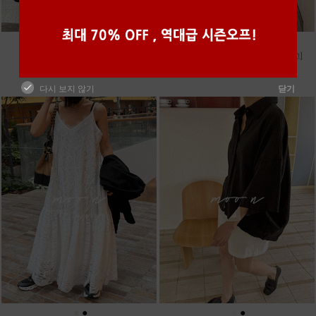
●
●
●
●
●
●
m_마무 린넨 나시 [4차 재입고]
m_밴프 핀턱 린넨스커트 [3차 재입고]
28,000원
98,000원
다시 보지 않기
닫기
●
●
●
●