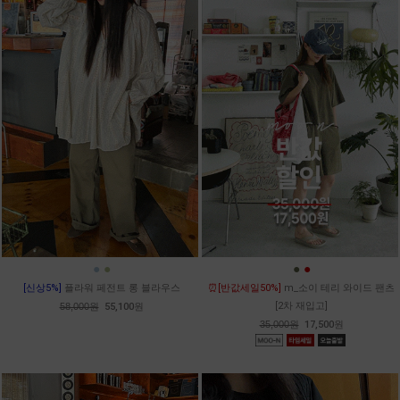
●
●
●
●
[신상5%]
플라워 페전트 롱 블라우스
⏰[반값세일50%]
m_소이 테리 와이드 팬츠
[2차 재입고]
58,000원
55,100원
35,000원
17,500원