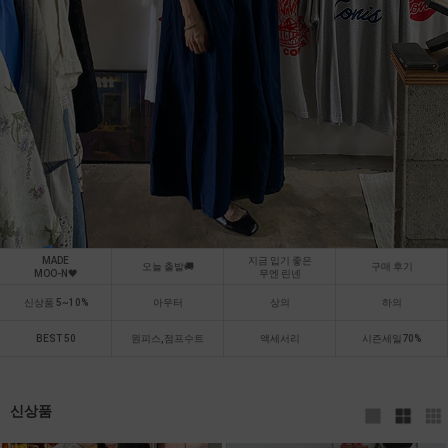
MADE
지금 입기 좋은
오늘 출발🚚
구매 후기
MOO-N🖤
무엔 린넨
신상품 5~10%
아우터
상의
하의
BEST 50
원피스,점프수트
액세서리
시즌세일70%
신상품