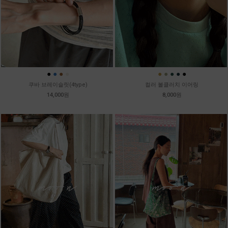
●
●
●
●
●
●
●
●
●
쿠바 브레이슬릿(4type)
컬러 볼클러치 이어링
14,000원
8,000원