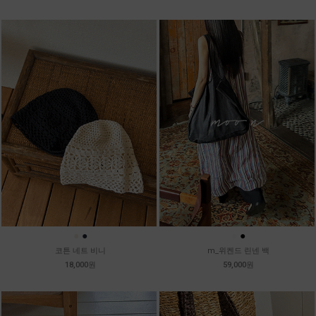
●
●
●
●
코튼 네트 비니
m_위켄드 린넨 백
18,000원
59,000원