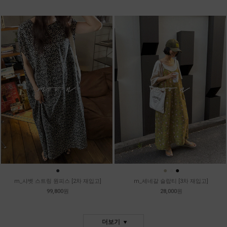
●
●
●
●
m_샤벳 스트링 원피스 [2차 재입고]
m_세네갈 슬랍티 [3차 재입고]
99,800원
28,000원
더보기