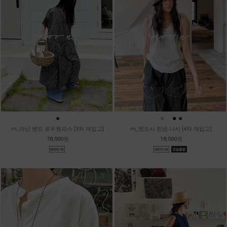
●
●
●
●
●
m_아난 밴드 로우원피스 [3차 재입고]
m_멘도사 린넨 나시 [4차 재입고]
78,000원
18,000원