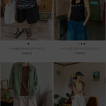
●
●
●
●
●
●
m_베를린 배색티 [2차 재입고]
m_프시케 린넨 나시 [7차 재입고]
39,800원
19,000원