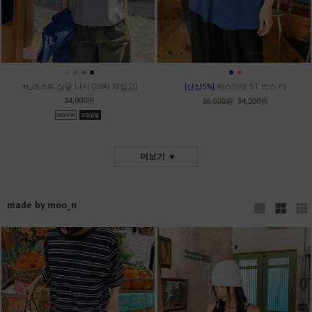
●
●
●
●
●
●
m_레스트 싱글 나시 [23차 재입고]
[신상5%]
뷔스티에 ST 박스 티
24,000원
36,000원
34,200원
더보기
made by moo_n