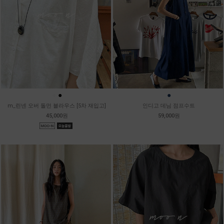
●
●
●
m_린넨 오버 돌먼 블라우스 [5차 재입고]
인디고 데님 점프수트
45,000원
59,000원