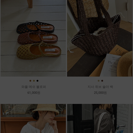
●
●
●
●
●
와플 메쉬 블로퍼
지사 위브 숄더 백
61,000원
25,000원