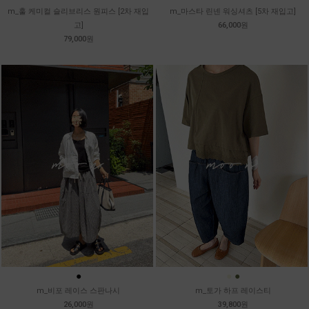
m_훌 케미컬 슬리브리스 원피스 [2차 재입
m_마스타 린넨 워싱셔츠 [5차 재입고]
고]
66,000원
79,000원
●
●
●
m_비포 레이스 스판나시
m_토가 하프 레이스티
26,000원
39,800원