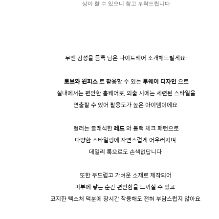
상이 할 수 있으니 참고 부탁드립니다
무엔 감성을 듬뿍 담은 나이트웨어 소개해드릴게요-
로브와 원피스
로 활용할 수 있는
투웨이 디자인
으로
실내에서는 편안한 홈웨어로, 외출 시에는 세련된 스타일을
연출할 수 있어 활용도가 높은 아이템이에요
컬러는 클래식한
레드
와 블랙 체크 패턴으로
다양한 스타일링에 자연스럽게 어우러지며
데일리 룩으로도 손색없답니다
또한 부드럽고 가벼운 소재로 제작되어
피부에 닿는 순간 편안함을 느끼실 수 있고
코지한 텍스처 덕분에 장시간 착용해도 전혀 부담스럽지 않아요