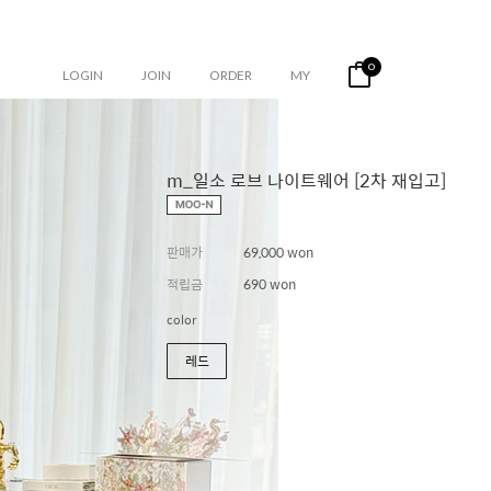
0
LOGIN
JOIN
ORDER
MY
m_일소 로브 나이트웨어 [2차 재입고]
판매가
69,000 won
적립금
690 won
color
레드