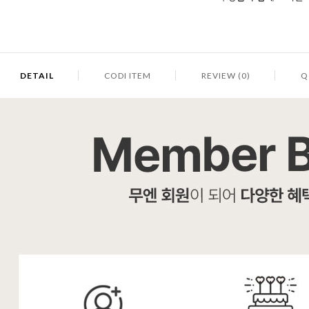
DETAIL
CODI ITEM
REVIEW (0)
Q