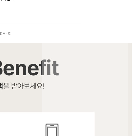
&A (0)