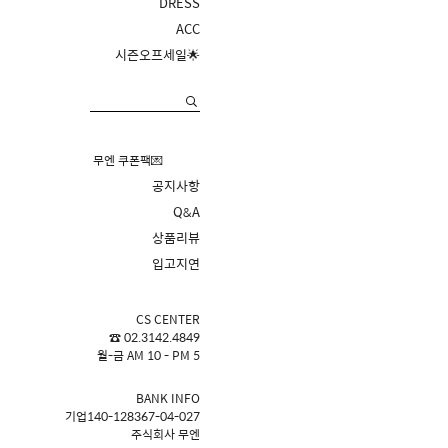
DRESS
ACC
시즌오프세일🌟
무엔 쿠폰팩💌
공지사항
Q&A
상품리뷰
입고지연
CS CENTER
☎ 02.3142.4849
월-금 AM 10 - PM 5
BANK INFO
기업140-128367-04-027
주식회사 무엔