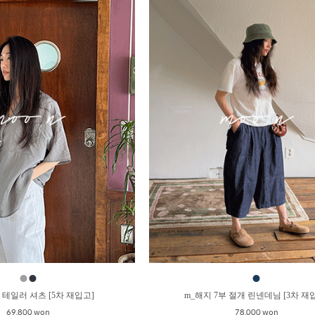
●
●
●
 테일러 셔츠 [5차 재입고]
m_해지 7부 절개 린넨데님 [3차 재
69,800 won
78,000 won