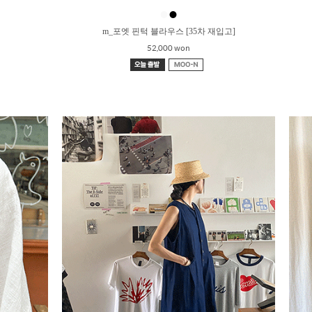
●
●
m_포엣 핀턱 블라우스 [35차 재입고]
52,000 won