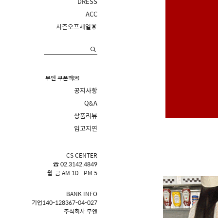
DRESS
ACC
시즌오프세일🌟
무엔 쿠폰팩💌
공지사항
Q&A
상품리뷰
입고지연
CS CENTER
☎ 02.3142.4849
월-금 AM 10 - PM 5
BANK INFO
기업140-128367-04-027
주식회사 무엔