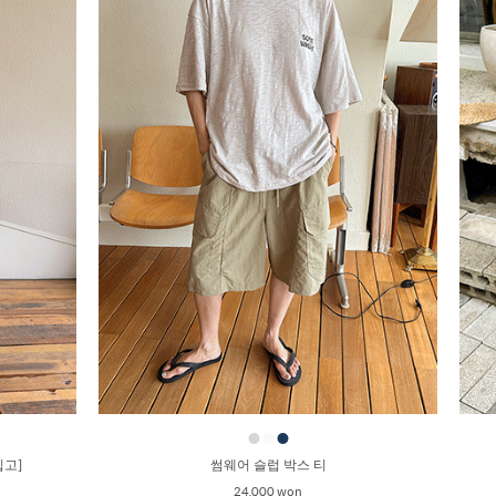
●
●
●
입고]
썸웨어 슬럽 박스 티
24,000 won