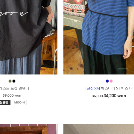
●
●
●
●
_라스트 포켓 린넨티
[신상5%]
뷔스티에 ST 박스 티
34,200 won
59,000 won
36,000