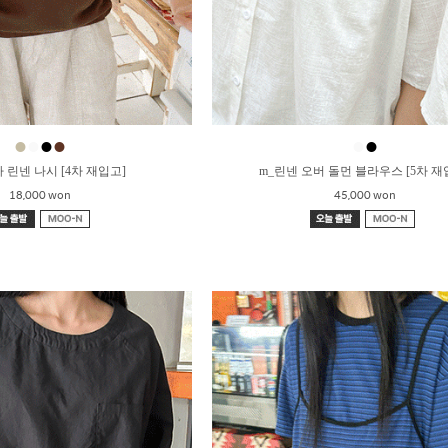
●
●
●
●
●
●
 린넨 나시 [4차 재입고]
m_린넨 오버 돌먼 블라우스 [5차 재
18,000 won
45,000 won