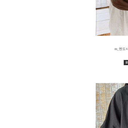
m_멘도사