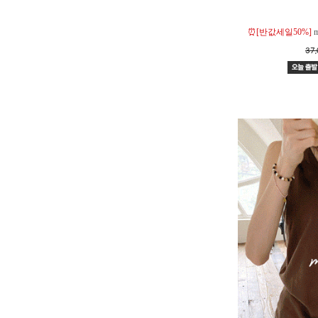
⏰[반값세일50%]
37