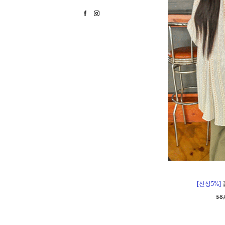
[신상5%]
58