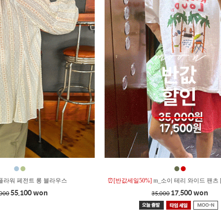
●
●
●
●
플라워 페전트 롱 블라우스
⏰[반값세일50%]
m_소이 테리 와이드 팬츠 
55,100 won
17,500 won
,000
35,000