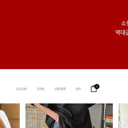
0
LOGIN
JOIN
ORDER
MY