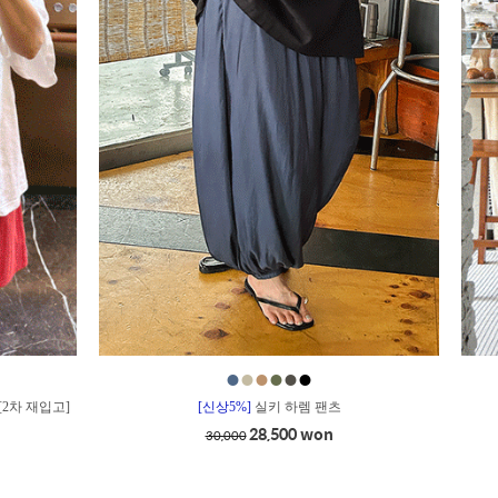
●
●
●
●
●
●
[2차 재입고]
[신상5%]
실키 하렘 팬츠
28,500 won
30,000