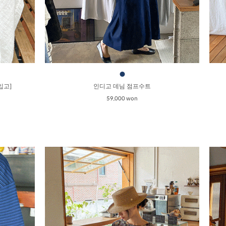
●
입고]
인디고 데님 점프수트
59,000 won