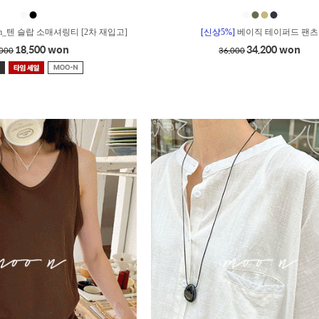
●
●
●
●
●
●
m_텐 슬랍 소매셔링티 [2차 재입고]
[신상5%]
베이직 테이퍼드 팬츠
18,500 won
34,200 won
,000
36,000