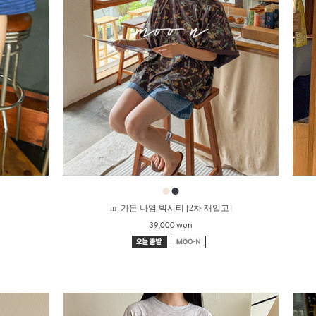
●
●
m_가든 나염 박시티 [2차 재입고]
39,000 won