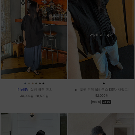
●
●
●
●
●
●
●
●
[신상5%]
실키 하렘 팬츠
m_포엣 핀턱 블라우스 [35차 재입고]
52,000원
30,000원
28,500원