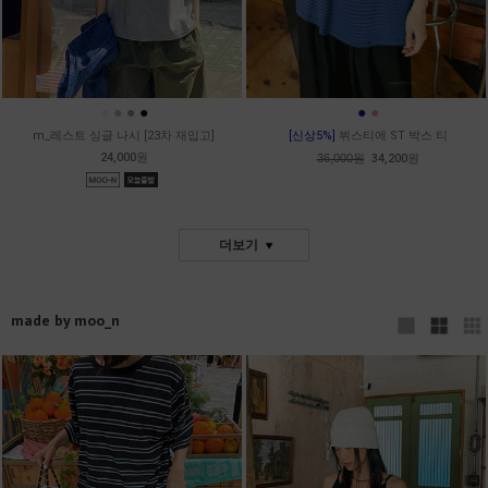
●
●
●
●
●
●
m_레스트 싱글 나시 [23차 재입고]
[신상5%]
뷔스티에 ST 박스 티
24,000원
36,000원
34,200원
더보기
made by moo_n