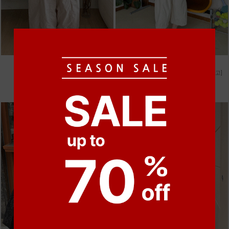
●
●
●
●
m_비휴 체크 박시셔츠
m_헤세드 스티치 데님팬츠 [4차 재입고]
52,000원
87,000원