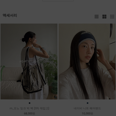
액세서리
●
●
m_모노 잉크 빅 백 [3차 재입고]
네이비 니트 헤어밴드
68,000원
10,000원