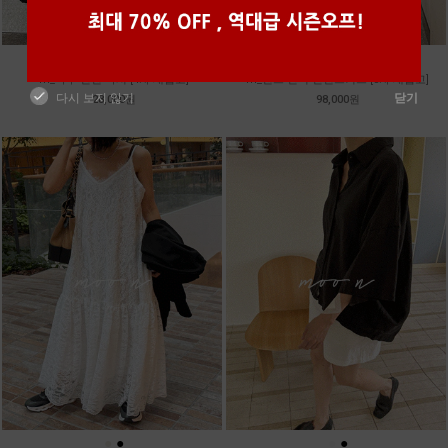
●
●
●
●
●
●
m_마무 린넨 나시 [4차 재입고]
m_밴프 핀턱 린넨스커트 [3차 재입고]
다시 보지 않기
닫기
28,000원
98,000원
●
●
●
●