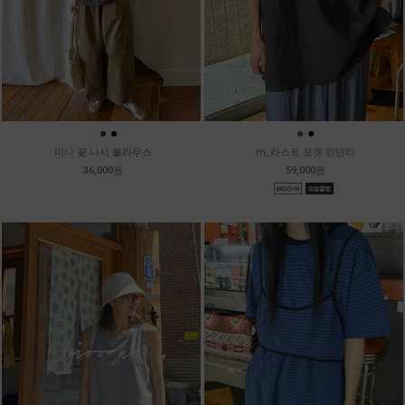
●
●
●
●
●
미니 꽃 나시 블라우스
m_라스트 포켓 린넨티
36,000원
59,000원