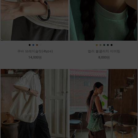
●
●
●
●
●
●
●
●
●
쿠바 브레이슬릿(4type)
컬러 볼클러치 이어링
14,000원
8,000원