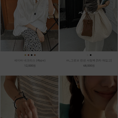
●
●
●
●
●
●
세이바 네크리스 (4type)
m_그로브 린넨 셔링백 [5차 재입고]
12,000원
68,000원