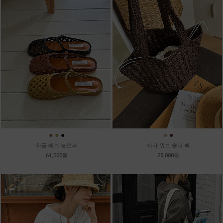
●
●
●
●
●
와플 메쉬 블로퍼
지사 위브 숄더 백
61,000원
25,000원