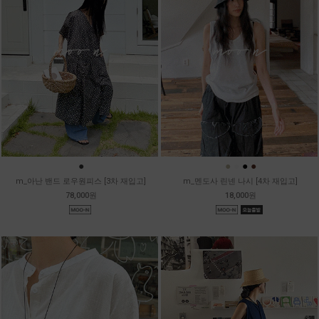
●
●
●
●
●
m_아난 밴드 로우원피스 [3차 재입고]
m_멘도사 린넨 나시 [4차 재입고]
78,000원
18,000원