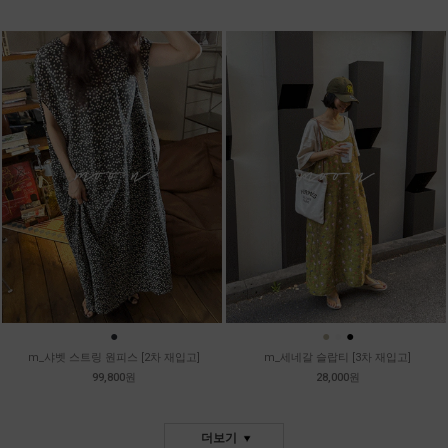
●
●
●
●
m_샤벳 스트링 원피스 [2차 재입고]
m_세네갈 슬랍티 [3차 재입고]
99,800원
28,000원
더보기