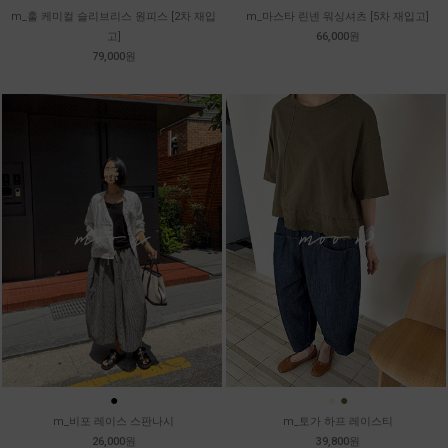
m_훌 케미컬 슬리브리스 원피스 [2차 재입
m_마스타 린넨 워싱셔츠 [5차 재입고]
고]
66,000원
79,000원
●
●
●
m_비포 레이스 스판나시
m_토가 하프 레이스티
26,000원
39,800원