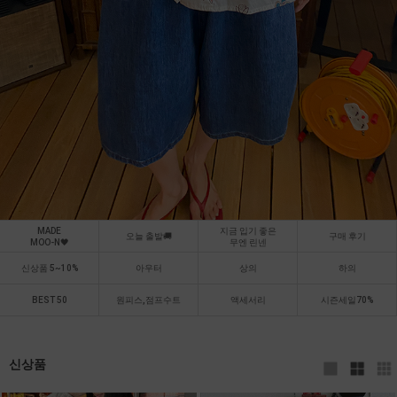
MADE
지금 입기 좋은
오늘 출발🚚
구매 후기
MOO-N🖤
무엔 린넨
신상품 5~10%
아우터
상의
하의
BEST 50
원피스,점프수트
액세서리
시즌세일70%
신상품