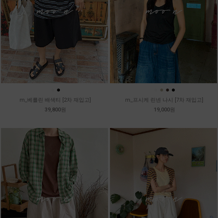
●
●
●
●
●
●
m_베를린 배색티 [2차 재입고]
m_프시케 린넨 나시 [7차 재입고]
39,800원
19,000원