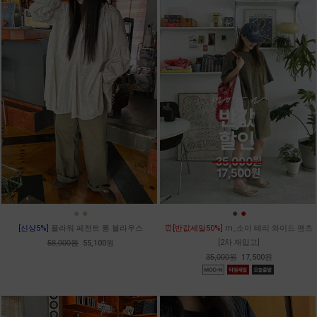
●
●
●
●
[신상5%]
플라워 페전트 롱 블라우스
⏰[반값세일50%]
m_소이 테리 와이드 팬츠
[2차 재입고]
58,000원
55,100원
35,000원
17,500원