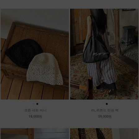
●
●
●
●
코튼 네트 비니
m_위켄드 린넨 백
18,000원
59,000원