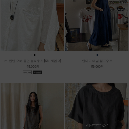
●
●
●
m_린넨 오버 돌먼 블라우스 [5차 재입고]
인디고 데님 점프수트
45,000원
59,000원