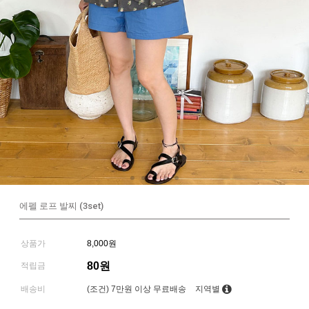
에펠 로프 발찌 (3set)
상품가
8,000원
80원
적립금
배송비
(조건)
7만원 이상 무료배송
지역별