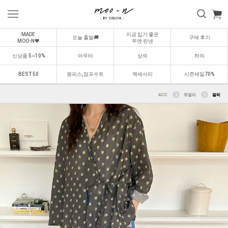
MADE
지금 입기 좋은
오늘 출발🚚
구매 후기
MOO-N🖤
무엔 린넨
신상품 5~10%
아우터
상의
하의
BEST 50
원피스,점프수트
액세서리
시즌세일70%
ACC
쥬얼리
팔찌