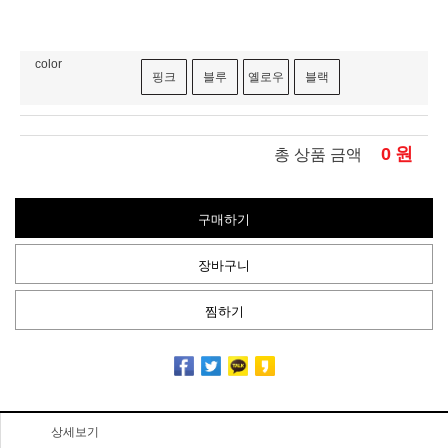
color
핑크
블루
옐로우
블랙
0
원
총 상품 금액
구매하기
장바구니
찜하기
상세보기