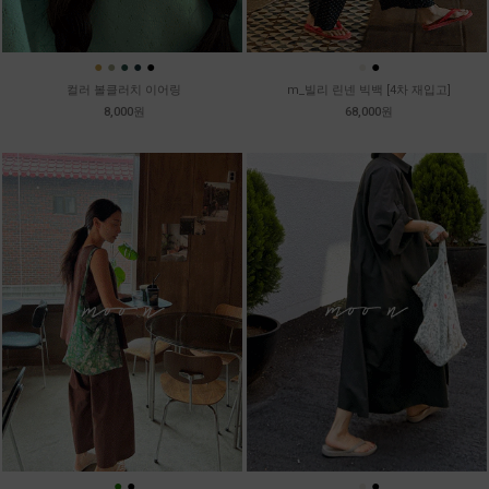
●
●
●
●
●
●
●
컬러 볼클러치 이어링
m_빌리 린넨 빅백 [4차 재입고]
8,000원
68,000원
●
●
●
●