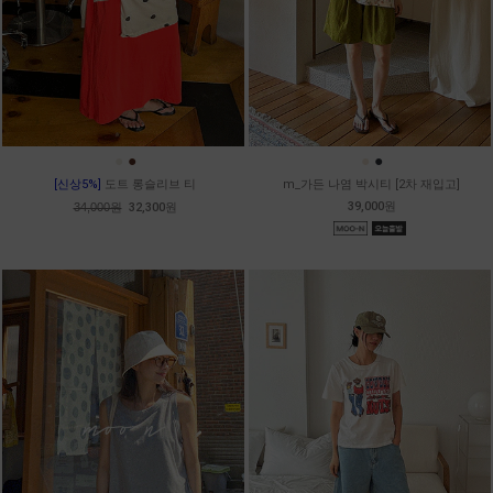
●
●
●
●
[신상5%]
도트 롱슬리브 티
m_가든 나염 박시티 [2차 재입고]
39,000원
34,000원
32,300원