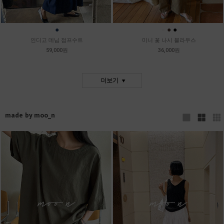
●
●
●
●
인디고 데님 점프수트
미니 꽃 나시 블라우스
59,000원
36,000원
더보기
made by moo_n