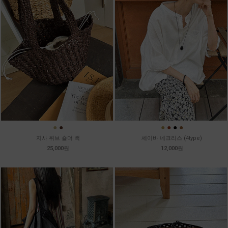
●
●
●
●
●
●
지사 위브 숄더 백
세이바 네크리스 (4type)
25,000원
12,000원