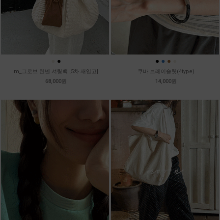
●
●
●
●
●
●
m_그로브 린넨 셔링백 [5차 재입고]
쿠바 브레이슬릿(4type)
68,000원
14,000원