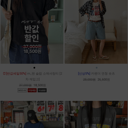
●
●
●
⏰[반값세일50%]
m_텐 슬랍 소매셔링티 [2
[신상5%]
카펜더 연청 숏츠
차 재입고]
28,000원
26,600원
37,000원
18,500원