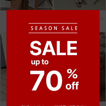
●
●
●
●
●
●
m_마무 린넨 나시 [4차 재입고]
m_헤세드 스티치 데님팬츠 [4차 재입고]
28,000원
87,000원
●
●
●