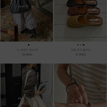
●
●
●
●
●
m_위켄드 린넨 백
와플 메쉬 블로퍼
59,000원
61,000원