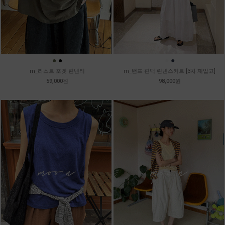
●
●
●
●
m_라스트 포켓 린넨티
m_밴프 핀턱 린넨스커트 [3차 재입고]
59,000원
98,000원