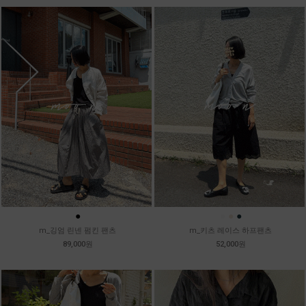
●
●
●
●
m_깅엄 린넨 펌킨 팬츠
m_키츠 레이스 하프팬츠
89,000원
52,000원