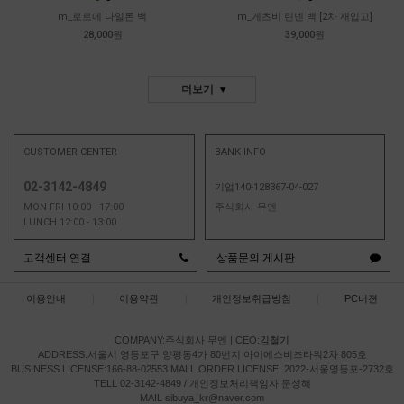
m_로로에 나일론 백
m_게츠비 린넨 백 [2차 재입고]
28,000원
39,000원
더보기
CUSTOMER CENTER
BANK INFO
02-3142-4849
기업140-128367-04-027
MON-FRI 10:00 - 17:00
주식회사 무엔
LUNCH 12:00 - 13:00
고객센터 연결
상품문의 게시판
이용안내
|
이용약관
|
개인정보취급방침
|
PC버젼
COMPANY:주식회사 무엔
|
CEO:
김철기
ADDRESS:서울시 영등포구 양평동4가 80번지 아이에스비즈타워2차 805호
BUSINESS LICENSE:166-88-02553
MALL ORDER LICENSE: 2022-서울영등포-2732호
TELL 02-3142-4849 / 개인정보처리책임자 문성혜
MAIL sibuya_kr@naver.com