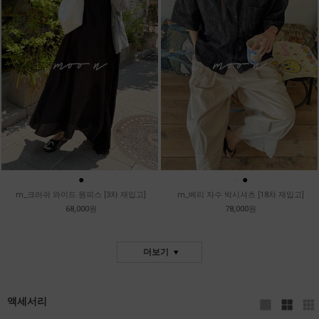
●
●
●
m_크러쉬 와이드 원피스 [3차 재입고]
m_베리 자수 박시셔츠 [18차 재입고]
68,000원
78,000원
더보기
액세서리