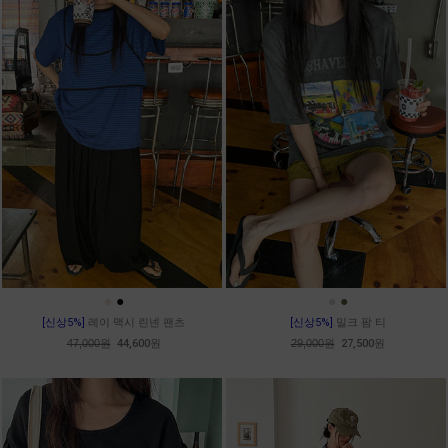
●
●
●
●
[신상5%]
레이 맥시 린넨 팬츠
[신상5%]
밀크 팜 티
47,000원
44,600원
29,000원
27,500원