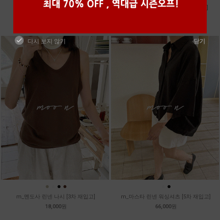
m_토가 하프 레이스티
m_샤벳 스트링 원피스 [2차 재입고]
39,800원
99,800원
다시 보지 않기
닫기
●
●
●
●
●
●
m_멘도사 린넨 나시 [3차 재입고]
m_마스타 린넨 워싱셔츠 [5차 재입고]
18,000원
66,000원