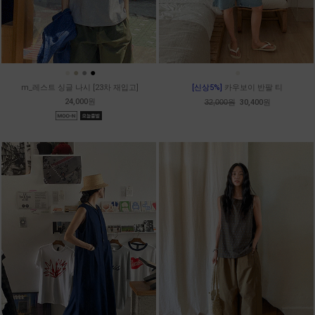
●
●
●
●
●
m_레스트 싱글 나시 [23차 재입고]
[신상5%]
카우보이 반팔 티
24,000원
32,000원
30,400원