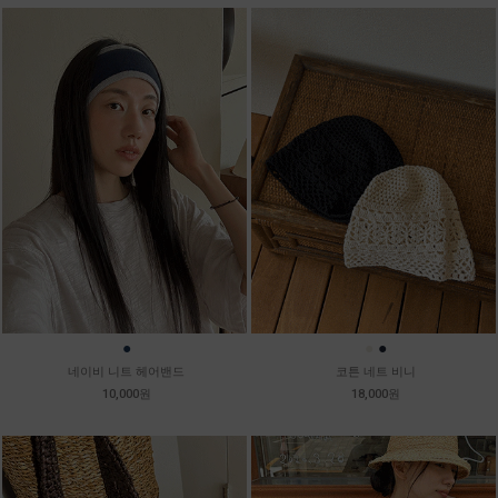
●
●
●
네이비 니트 헤어밴드
코튼 네트 비니
10,000원
18,000원