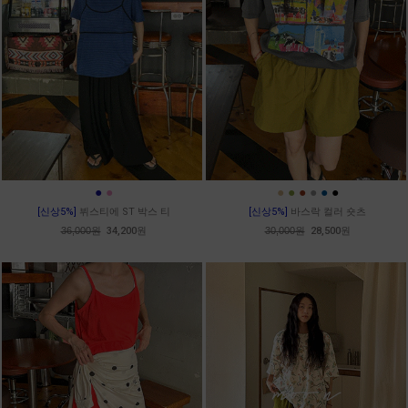
●
●
●
●
●
●
●
●
[신상5%]
뷔스티에 ST 박스 티
[신상5%]
바스락 컬러 숏츠
36,000원
34,200원
30,000원
28,500원