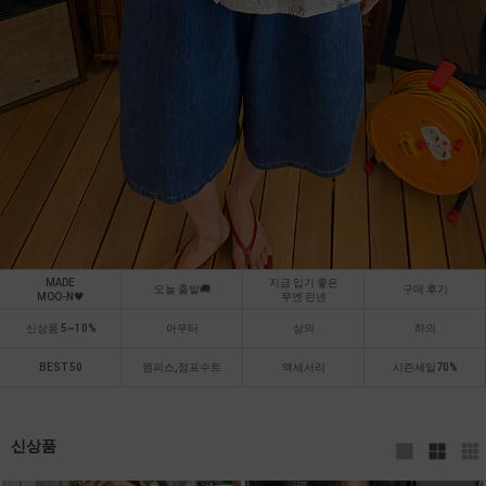
MADE
지금 입기 좋은
오늘 출발🚚
구매 후기
MOO-N🖤
무엔 린넨
신상품 5~10%
아우터
상의
하의
BEST 50
원피스,점프수트
액세서리
시즌세일70%
신상품