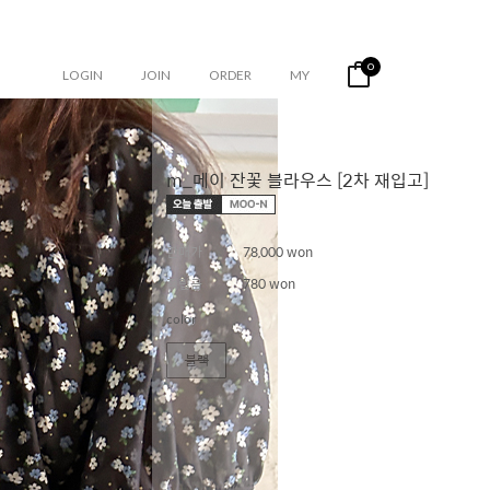
0
LOGIN
JOIN
ORDER
MY
m_메이 잔꽃 블라우스 [2차 재입고]
판매가
78,000 won
적립금
780 won
color
블랙