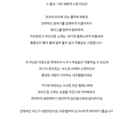
그 결과- 너무 예쁘게 나온거있죠!
곳곳에 위치해 있는 플라워 패턴은
전체적인 분위기를 경쾌하게 이끌어주어
페이스를 환하게 밝혀주며
라이트하고 부드러운 소재는
바디에 릴렉스하게 착용되며
통풍성이 좋아 몸에 달라 붙지 않고 착용감도 시원합니다
-
넥 라인은 라운드로 제작되어 누구나 부담없이 착용하실 수 있으며
여기서 포인트는- 바스트 아래와 소매라인의
풍성한 셔링이 지어주는 네추럴함이에요
거기에 여유있는 낙낙한 핏은 릴렉스하며
와이드한 소매는 군살을 자연스레 커버해주어
여리하게 표현해주니 편안하게 입어질수밖에 없더라구요
전체적인 무드가 세련되면서도 네추럴하여 오가닉하게 매치하기 좋습니다