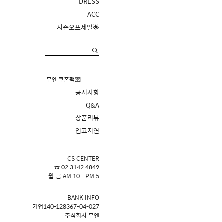
DRESS
ACC
시즌오프세일🌟
무엔 쿠폰팩💌
공지사항
Q&A
상품리뷰
입고지연
CS CENTER
☎ 02.3142.4849
월-금 AM 10 - PM 5
BANK INFO
기업140-128367-04-027
주식회사 무엔