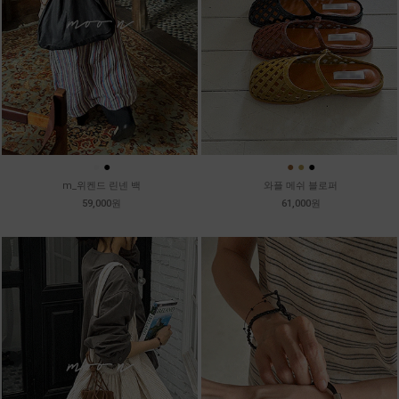
●
●
●
●
●
m_위켄드 린넨 백
와플 메쉬 블로퍼
59,000원
61,000원