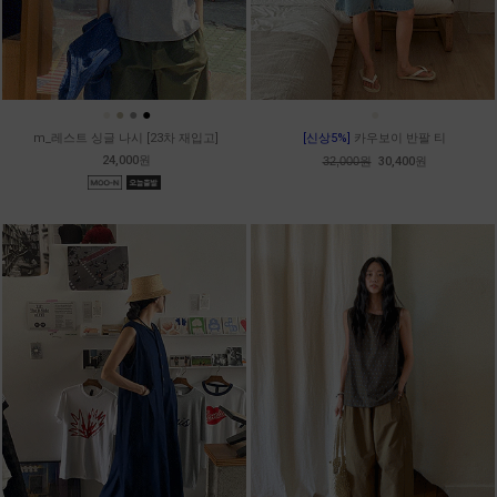
●
●
●
●
●
m_레스트 싱글 나시 [23차 재입고]
[신상5%]
카우보이 반팔 티
24,000원
32,000원
30,400원