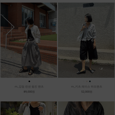
●
●
●
●
m_깅엄 린넨 펌킨 팬츠
m_키츠 레이스 하프팬츠
89,000원
52,000원