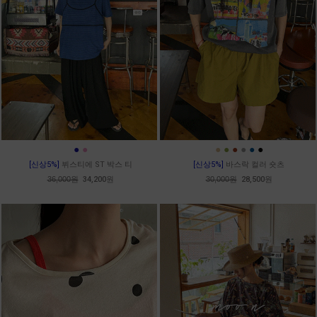
●
●
●
●
●
●
●
●
[신상5%]
뷔스티에 ST 박스 티
[신상5%]
바스락 컬러 숏츠
36,000원
34,200원
30,000원
28,500원