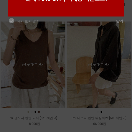
m_토가 하프 레이스티
m_샤벳 스트링 원피스 [2차 재입고]
39,800원
99,800원
다시 보지 않기
닫기
●
●
●
●
●
●
m_멘도사 린넨 나시 [3차 재입고]
m_마스타 린넨 워싱셔츠 [5차 재입고]
18,000원
66,000원