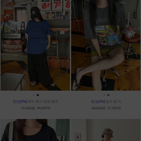
●
●
●
●
[신상5%]
레이 맥시 린넨 팬츠
[신상5%]
밀크 팜 티
47,000원
44,600원
29,000원
27,500원