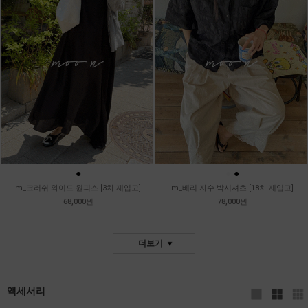
●
●
●
m_크러쉬 와이드 원피스 [3차 재입고]
m_베리 자수 박시셔츠 [18차 재입고]
68,000원
78,000원
더보기
액세서리