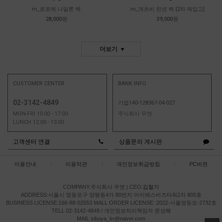
m_로로에 나일론 백
m_게츠비 린넨 백 [2차 재입고]
28,000원
39,000원
더보기
CUSTOMER CENTER
BANK INFO
02-3142-4849
기업140-128367-04-027
MON-FRI 10:00 - 17:00
주식회사 무엔
LUNCH 12:00 - 13:00
고객센터 연결
상품문의 게시판
이용안내
|
이용약관
|
개인정보취급방침
|
PC버젼
COMPANY:주식회사 무엔
|
CEO:
김철기
ADDRESS:서울시 영등포구 양평동4가 80번지 아이에스비즈타워2차 805호
BUSINESS LICENSE:166-88-02553
MALL ORDER LICENSE: 2022-서울영등포-2732호
TELL 02-3142-4849 / 개인정보처리책임자 문성혜
MAIL sibuya_kr@naver.com