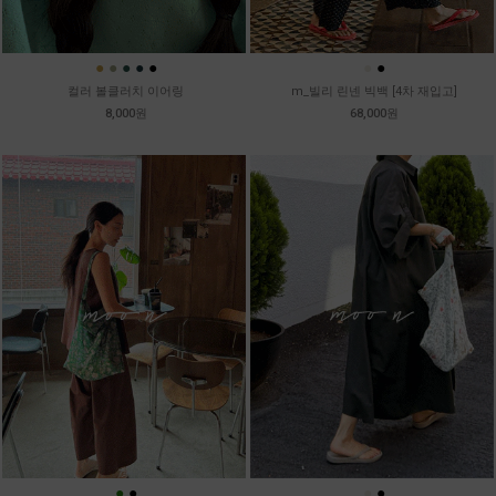
●
●
●
●
●
●
●
컬러 볼클러치 이어링
m_빌리 린넨 빅백 [4차 재입고]
8,000원
68,000원
●
●
●
●