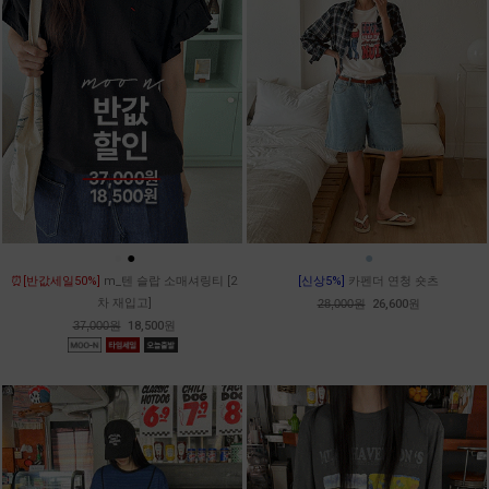
●
●
●
⏰[반값세일50%]
m_텐 슬랍 소매셔링티 [2
[신상5%]
카펜더 연청 숏츠
차 재입고]
28,000원
26,600원
37,000원
18,500원