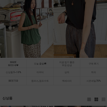
MADE
지금 입기 좋은
오늘 출발🚚
구매 후기
MOO-N🖤
무엔 린넨
신상품 5~10%
아우터
상의
하의
BEST 50
원피스,점프수트
액세서리
시즌세일70%
신상품