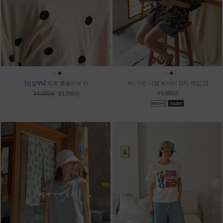
●
●
●
●
[신상5%]
도트 롱슬리브 티
m_가든 나염 박시티 [2차 재입고]
39,000원
34,000원
32,300원