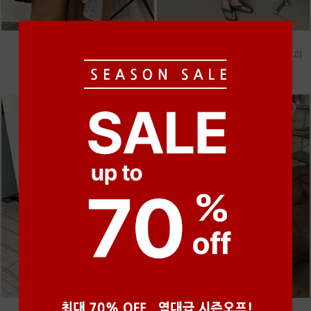
●
●
●
●
●
●
m_마무 린넨 나시 [4차 재입고]
m_헤세드 스티치 데님팬츠 [4차 재입고]
28,000원
87,000원
●
●
●