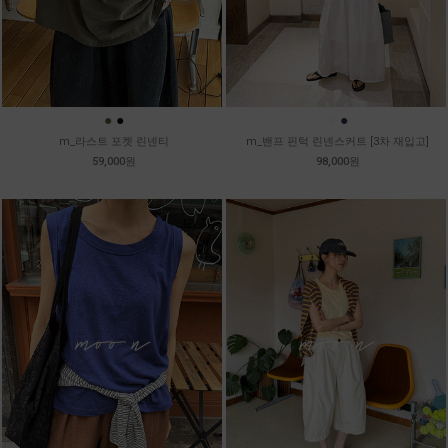
●
●
●
●
m_라스트 포켓 린넨티
m_밴프 핀턱 린넨스커트 [3차 재입고]
59,000원
98,000원