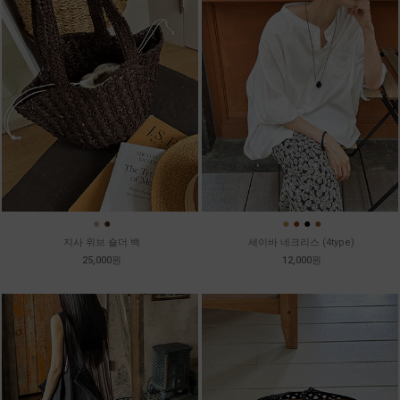
●
●
●
●
●
●
지사 위브 숄더 백
세이바 네크리스 (4type)
25,000원
12,000원