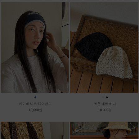
●
●
●
네이비 니트 헤어밴드
코튼 네트 비니
10,000원
18,000원