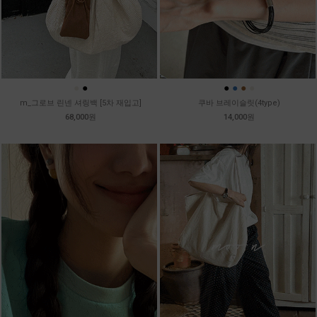
●
●
●
●
●
●
m_그로브 린넨 셔링백 [5차 재입고]
쿠바 브레이슬릿(4type)
68,000원
14,000원