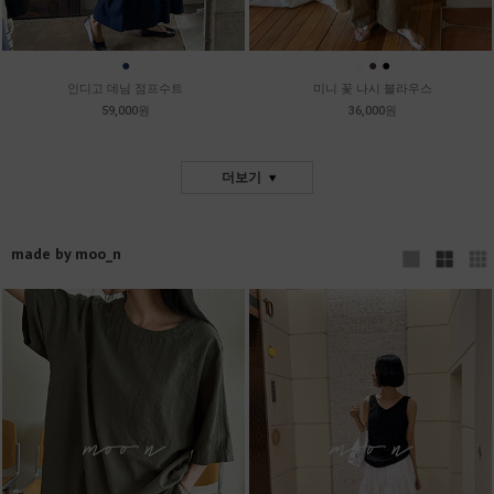
●
●
●
●
인디고 데님 점프수트
미니 꽃 나시 블라우스
59,000원
36,000원
더보기
made by moo_n