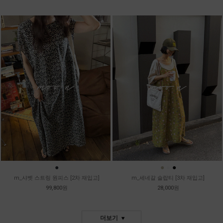
●
●
●
●
m_샤벳 스트링 원피스 [2차 재입고]
m_세네갈 슬랍티 [3차 재입고]
99,800원
28,000원
더보기