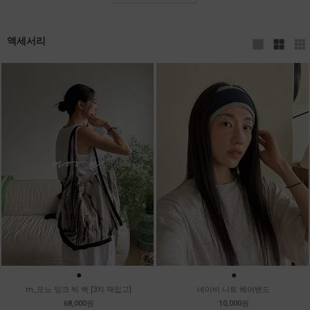
액세서리
●
●
m_모노 잉크 빅 백 [3차 재입고]
네이비 니트 헤어밴드
68,000원
10,000원