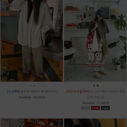
●
●
●
●
[신상5%]
플라워 페전트 롱 블라우스
⏰[반값세일50%]
m_소이 테리 와이드 팬츠
[2차 재입고]
58,000원
55,100원
35,000원
17,500원