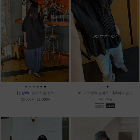
●
●
●
●
●
●
●
●
[신상5%]
실키 하렘 팬츠
m_포엣 핀턱 블라우스 [35차 재입고]
52,000원
30,000원
28,500원