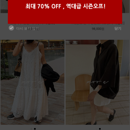
●
●
●
●
●
●
m_마무 린넨 나시 [4차 재입고]
m_밴프 핀턱 린넨스커트 [3차 재입고]
다시 보지 않기
닫기
28,000원
98,000원
●
●
●
●