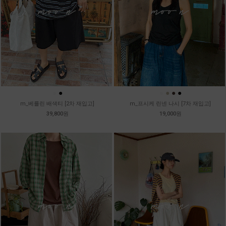
●
●
●
●
●
●
m_베를린 배색티 [2차 재입고]
m_프시케 린넨 나시 [7차 재입고]
39,800원
19,000원