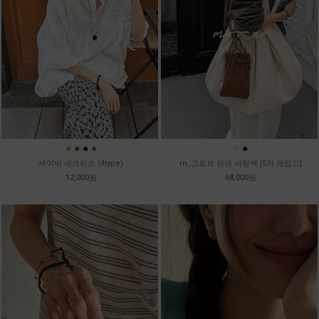
●
●
●
●
●
●
세이바 네크리스 (4type)
m_그로브 린넨 셔링백 [5차 재입고]
12,000원
68,000원