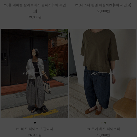
m_훌 케미컬 슬리브리스 원피스 [2차 재입
m_마스타 린넨 워싱셔츠 [5차 재입고]
고]
66,000원
79,000원
●
●
●
m_비포 레이스 스판나시
m_토가 하프 레이스티
26,000원
39,800원