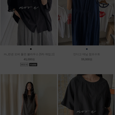
●
●
●
m_린넨 오버 돌먼 블라우스 [5차 재입고]
인디고 데님 점프수트
45,000원
59,000원