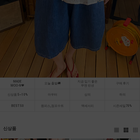
MADE
지금 입기 좋은
오늘 출발🚚
구매 후기
MOO-N🖤
무엔 린넨
신상품 5~10%
아우터
상의
하의
BEST 50
원피스,점프수트
액세서리
시즌세일70%
신상품