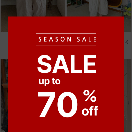
●
●
●
●
m_비휴 체크 박시셔츠
m_헤세드 스티치 데님팬츠 [4차 재입고]
52,000원
87,000원