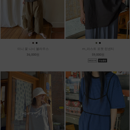
●
●
●
●
●
미니 꽃 나시 블라우스
m_라스트 포켓 린넨티
36,000원
59,000원