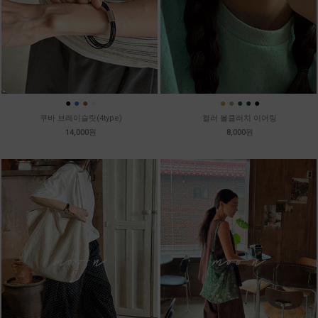
●
●
●
●
●
●
●
●
●
쿠바 브레이슬릿(4type)
컬러 볼클러치 이어링
14,000원
8,000원