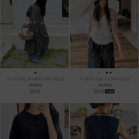
●
●
●
●
●
m_아난 밴드 로우원피스 [3차 재입고]
m_멘도사 린넨 나시 [4차 재입고]
78,000원
18,000원