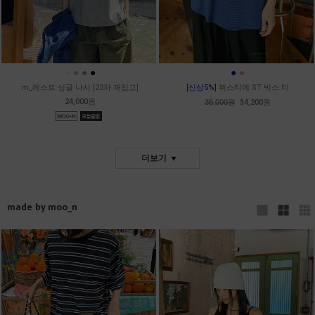
●
●
●
●
●
●
m_레스트 싱글 나시 [23차 재입고]
[신상5%]
뷔스티에 ST 박스 티
24,000원
36,000원
34,200원
더보기
made by moo_n