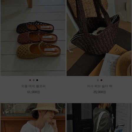
●
●
●
●
●
와플 메쉬 블로퍼
지사 위브 숄더 백
61,000원
25,000원