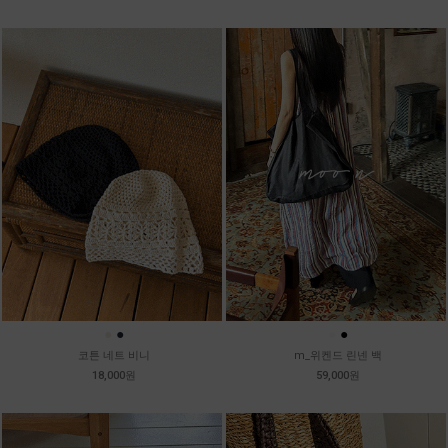
●
●
●
●
코튼 네트 비니
m_위켄드 린넨 백
18,000원
59,000원