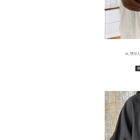
m_멘도사