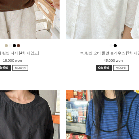
●
●
●
●
●
●
 린넨 나시 [4차 재입고]
m_린넨 오버 돌먼 블라우스 [5차 재
18,000 won
45,000 won