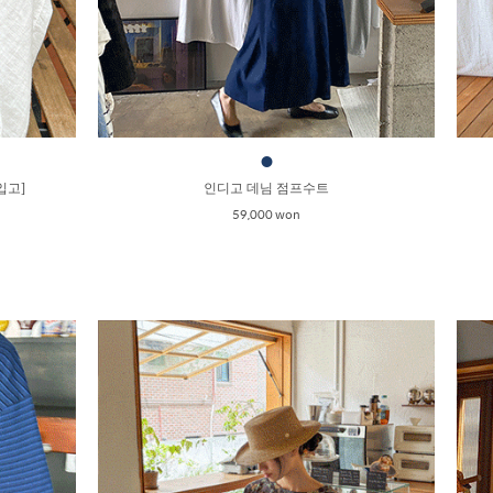
●
입고]
인디고 데님 점프수트
59,000 won