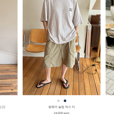
●
●
●
입고]
썸웨어 슬럽 박스 티
24,000 won