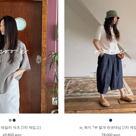
●
●
●
 테일러 셔츠 [5차 재입고]
m_해지 7부 절개 린넨데님 [3차 재
69,800 won
78,000 won