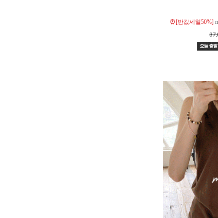
⏰[반값세일50%]
37