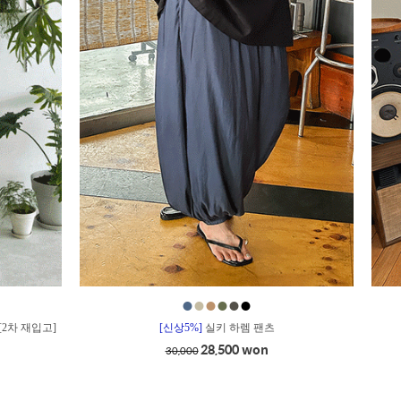
●
●
●
●
●
●
[2차 재입고]
[신상5%]
실키 하렘 팬츠
28,500 won
30,000