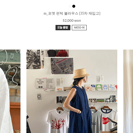
●
●
m_포엣 핀턱 블라우스 [35차 재입고]
52,000 won