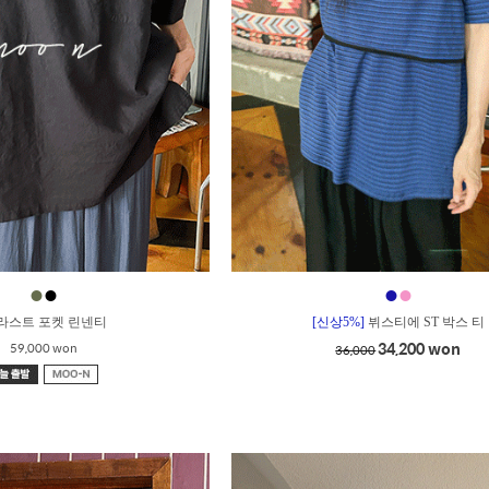
●
●
●
●
_라스트 포켓 린넨티
[신상5%]
뷔스티에 ST 박스 티
34,200 won
59,000 won
36,000