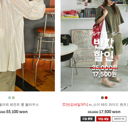
●
●
●
●
플라워 페전트 롱 블라우스
⏰[반값세일50%]
m_소이 테리 와이드 팬츠 
55,100 won
17,500 won
,000
35,000