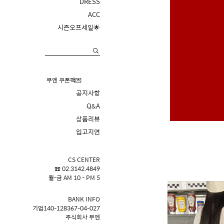
DRESS
ACC
시즌오프세일🌟
무엔 쿠폰팩💌
공지사항
Q&A
상품리뷰
입고지연
CS CENTER
☎ 02.3142.4849
월-금 AM 10 - PM 5
BANK INFO
기업140-128367-04-027
주식회사 무엔