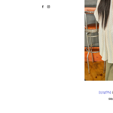
[신상5%]
58