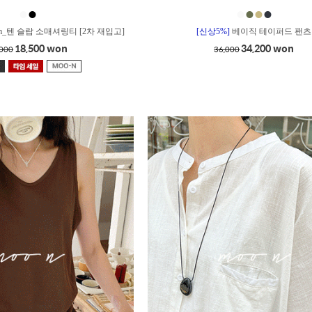
●
●
●
●
●
●
m_텐 슬랍 소매셔링티 [2차 재입고]
[신상5%]
베이직 테이퍼드 팬츠
18,500 won
34,200 won
,000
36,000