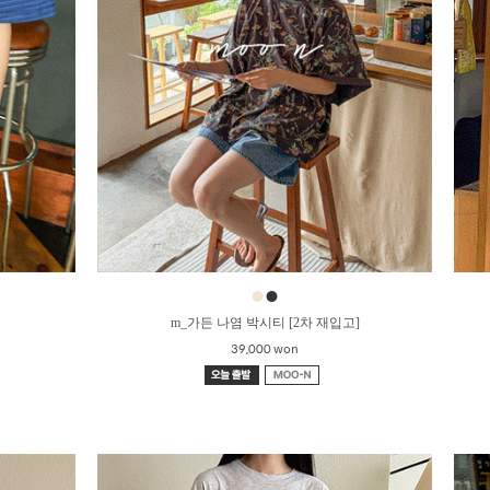
●
●
m_가든 나염 박시티 [2차 재입고]
39,000 won