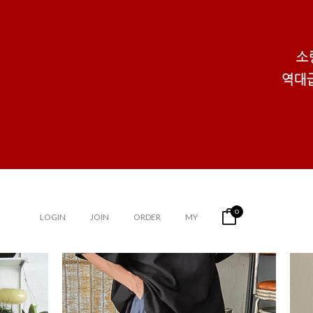
0
LOGIN
JOIN
ORDER
MY