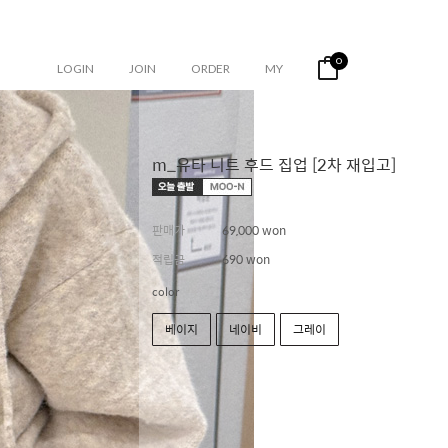
0
LOGIN
JOIN
ORDER
MY
m_유타 니트 후드 집업 [2차 재입고]
판매가
69,000 won
적립금
690 won
color
베이지
네이비
그레이