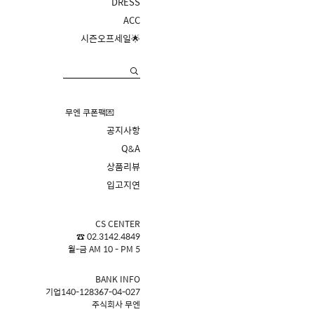
DRESS
ACC
시즌오프세일🌟
무엔 쿠폰팩💌
공지사항
Q&A
상품리뷰
입고지연
CS CENTER
☎ 02.3142.4849
월-금 AM 10 - PM 5
BANK INFO
기업140-128367-04-027
주식회사 무엔