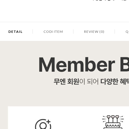
DETAIL
CODI ITEM
REVIEW (0)
Q