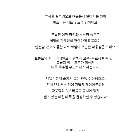
박시한 실루엣으로 여유롭게 떨어지는 핏이
멋스러운 니트 후드 집업이에요.
드롭된 어깨 라인과 낙낙한 품으로
체형에 관계없이 편안하게 착용되며,
텐션감 있고 도톰한 니트 짜임이 포근한 착용감을 드려요.
프론트의 지퍼 디테일로 간편하게 오픈·클로징할 수 있고,
볼륨감 있는 후드가 더해져
더욱 캐주얼 무드까지 느껴집니다.
데일리하게 즐기기 좋은 F/W 아이템으로,
티셔츠나 셔츠 위에 가볍게 레이어드하면
따뜻함과 멋스러움을 동시에 챙긴
센스 있는 데일리 룩을 완성하실 수 있습니다.
MODEL SIZE