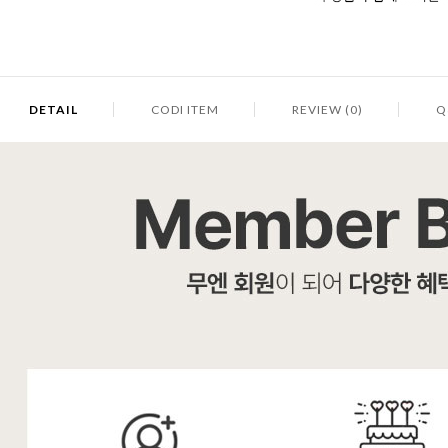
DETAIL
CODI ITEM
REVIEW (0)
Q