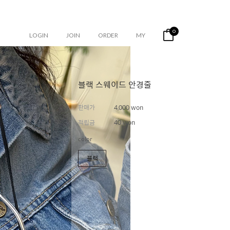
0
LOGIN
JOIN
ORDER
MY
블랙 스웨이드 안경줄
판매가
4,000 won
적립금
40 won
color
블랙