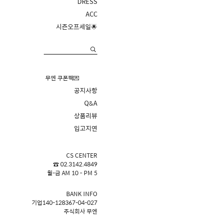
DRESS
ACC
시즌오프세일🌟
무엔 쿠폰팩💌
공지사항
Q&A
상품리뷰
입고지연
CS CENTER
☎ 02.3142.4849
월-금 AM 10 - PM 5
BANK INFO
기업140-128367-04-027
주식회사 무엔