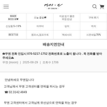
MADE
지금 입기 좋은
오늘 출발🚚
구매 후기
MOO-N🖤
무엔 린넨
신상품 5~10%
아우터
상의
하의
BEST 50
원피스,점프수트
액세서리
시즌세일70%
배송지연안내
☎️무엔 전화 인입시 070-5217-1752 전화번호로 노출이 됩니다 . 꼭 전화를 받아
주세요🙏
무엔 (moon)
|
2025-08-29
|
조회수 1706
안녕하세요 무엔입니다
고객님께서 무엔 고객센터를 연락을 하시는 경우
☎ 02.3142.4849
무엔 고객센터에서 고객님께 유선상으로 연락을 하는 경우