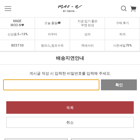
MADE
지금 입기 좋은
오늘 출발🚚
구매 후기
MOO-N🖤
무엔 린넨
신상품 5~10%
아우터
상의
하의
BEST 50
원피스,점프수트
액세서리
시즌세일70%
배송지연안내
게시글 작성 시 입력한 비밀번호를 입력해 주세요.
확인
목록
취소