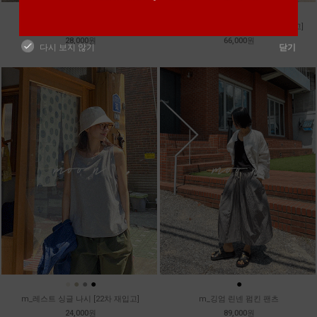
●
●
●
●
●
●
m_마무 린넨 나시 [4차 재입고]
m_마스타 린넨 워싱셔츠 [5차 재입고]
28,000원
66,000원
다시 보지 않기
닫기
●
●
●
●
●
m_레스트 싱글 나시 [22차 재입고]
m_깅엄 린넨 펌킨 팬츠
24,000원
89,000원