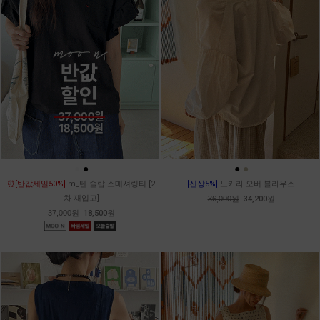
●
●
●
●
⏰[반값세일50%]
m_텐 슬랍 소매셔링티 [2
[신상5%]
노카라 오버 블라우스
차 재입고]
36,000원
34,200원
37,000원
18,500원