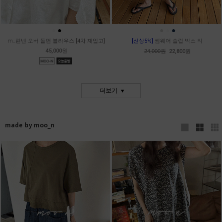
●
●
●
●
●
m_린넨 오버 돌먼 블라우스 [4차 재입고]
[신상5%]
썸웨어 슬럽 박스 티
45,000원
24,000원
22,800원
더보기
made by moo_n