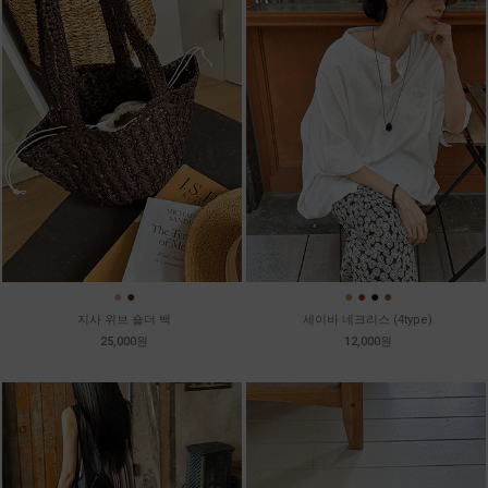
●
●
●
●
●
●
지사 위브 숄더 백
세이바 네크리스 (4type)
25,000원
12,000원