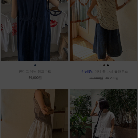
●
●
●
●
인디고 데님 점프수트
[신상5%]
미니 꽃 나시 블라우스
59,000원
36,000원
34,200원