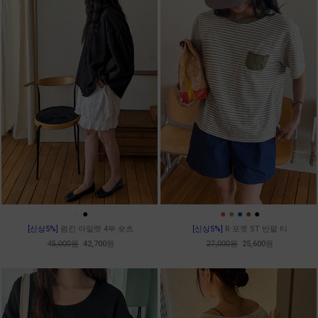
●
●
●
●
●
●
●
[신상5%]
펌킨 아일렛 4부 숏츠
[신상5%]
R 포켓 ST 반팔 티
45,000원
42,700원
27,000원
25,600원