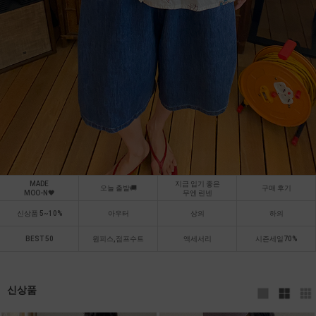
MADE
지금 입기 좋은
오늘 출발🚚
구매 후기
MOO-N🖤
무엔 린넨
신상품 5~10%
아우터
상의
하의
BEST 50
원피스,점프수트
액세서리
시즌세일70%
신상품