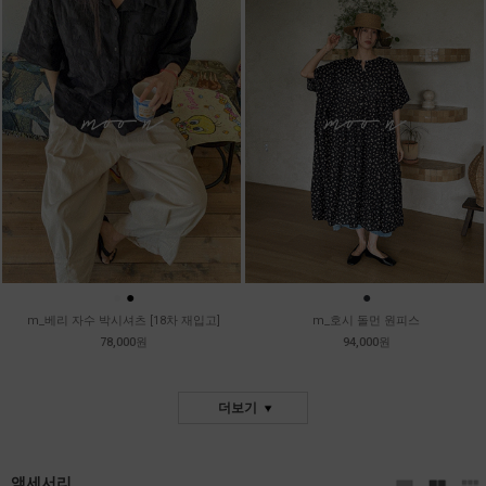
●
●
●
m_베리 자수 박시셔츠 [18차 재입고]
m_호시 돌먼 원피스
78,000원
94,000원
더보기
액세서리