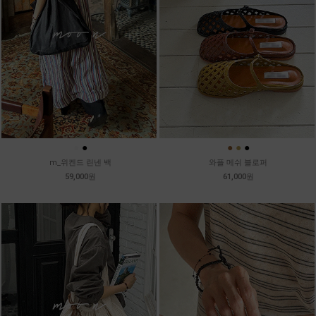
●
●
●
●
●
m_위켄드 린넨 백
와플 메쉬 블로퍼
59,000원
61,000원