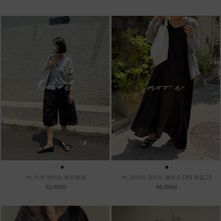
●
●
●
●
m_키츠 레이스 하프팬츠
m_크러쉬 와이드 원피스 [3차 재입고]
52,000원
68,000원