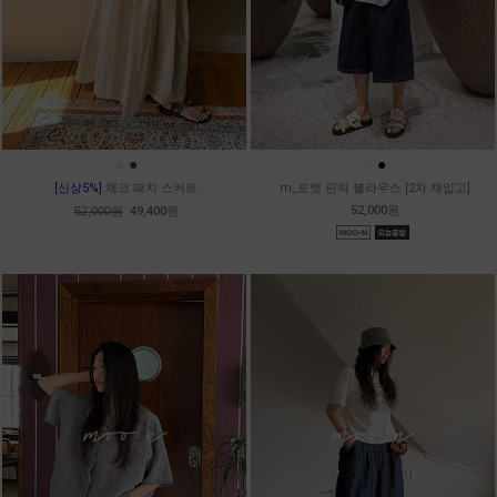
●
●
●
●
[신상5%]
체크 패치 스커트
m_포엣 핀턱 블라우스 [2차 재입고]
52,000원
52,000원
49,400원