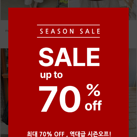
●
●
●
●
●
●
m_헤세드 스티치 데님팬츠 [4차 재입고]
m_멘도사 린넨 나시 [3차 재입고]
87,000원
18,000원