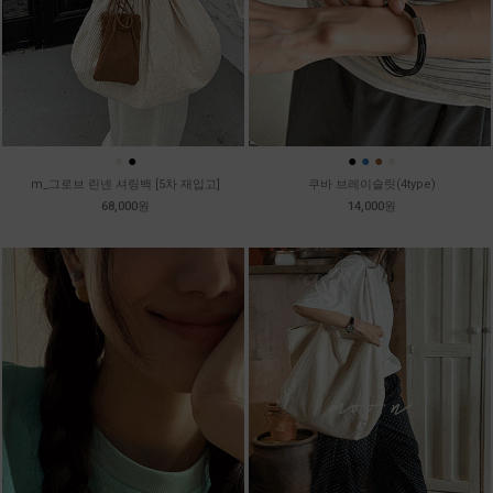
●
●
●
●
●
●
m_그로브 린넨 셔링백 [5차 재입고]
쿠바 브레이슬릿(4type)
68,000원
14,000원