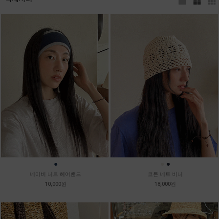
●
●
●
네이비 니트 헤어밴드
코튼 네트 비니
10,000원
18,000원