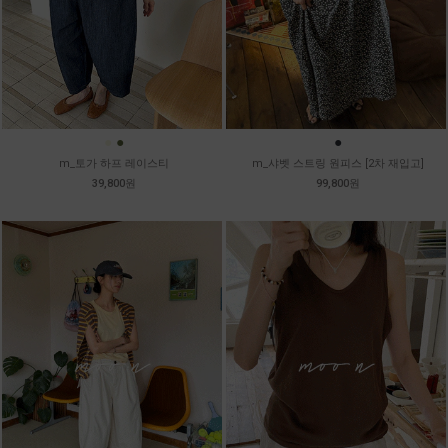
●
●
●
m_토가 하프 레이스티
m_샤벳 스트링 원피스 [2차 재입고]
39,800원
99,800원