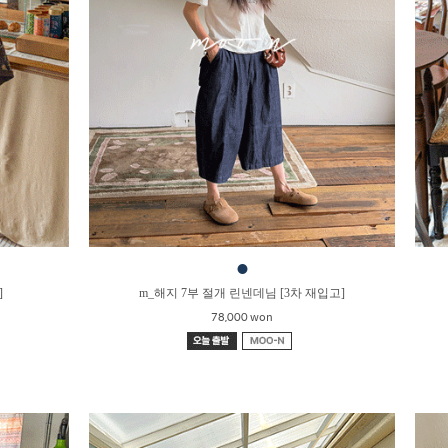
●
]
m_해지 7부 절개 린넨데님 [3차 재입고]
78,000 won