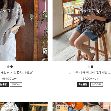
●
●
●
●
 테일러 셔츠 [5차 재입고]
m_가든 나염 박시티 [2차 재입고
69,800 won
39,000 won