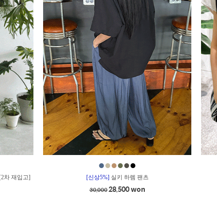
●
●
●
●
●
●
[2차 재입고]
[신상5%]
실키 하렘 팬츠
28,500 won
30,000