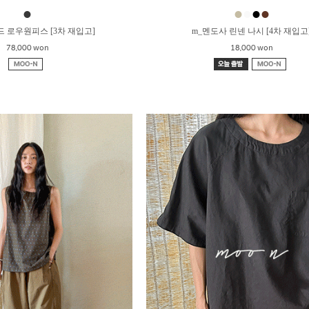
●
●
●
●
●
드 로우원피스 [3차 재입고]
m_멘도사 린넨 나시 [4차 재입고
78,000 won
18,000 won