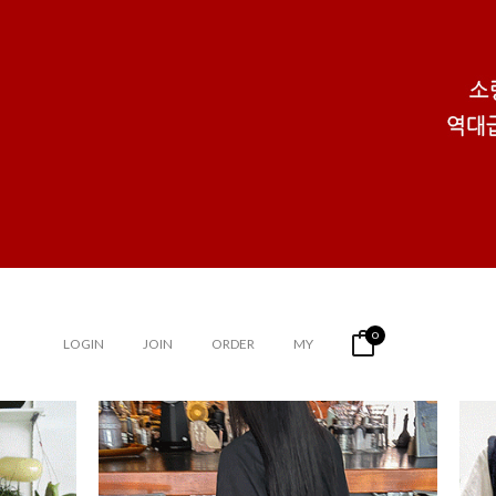
0
LOGIN
JOIN
ORDER
MY