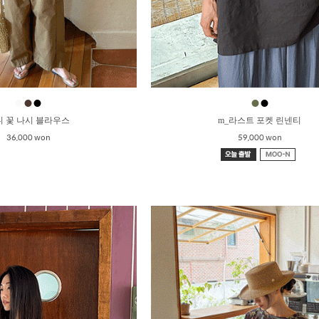
●
●
●
●
●
니 꽃 나시 블라우스
m_라스트 포켓 린넨티
36,000 won
59,000 won