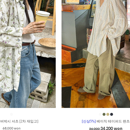
●
●
●
●
●
버박시 셔츠 [2차 재입고]
[신상5%]
베이직 테이퍼드 팬츠
34,200 won
68,000 won
36,000