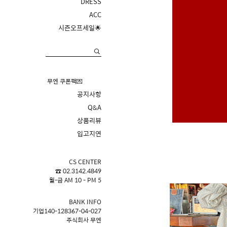
DRESS
ACC
시즌오프세일🌟
무엔 쿠폰팩💌
공지사항
Q&A
상품리뷰
입고지연
CS CENTER
☎ 02.3142.4849
월-금 AM 10 - PM 5
BANK INFO
기업140-128367-04-027
주식회사 무엔