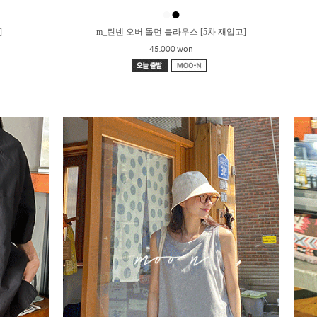
●
●
]
m_린넨 오버 돌먼 블라우스 [5차 재입고]
45,000 won