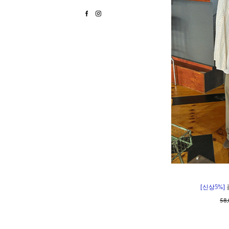
[신상5%]
58