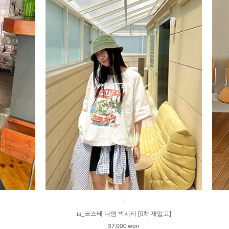
●
m_코스테 나염 박시티 [6차 재입고]
37,000 won