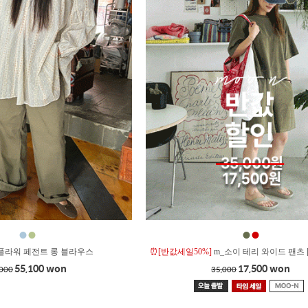
●
●
●
●
플라워 페전트 롱 블라우스
⏰[반값세일50%]
m_소이 테리 와이드 팬츠 
55,100 won
17,500 won
,000
35,000