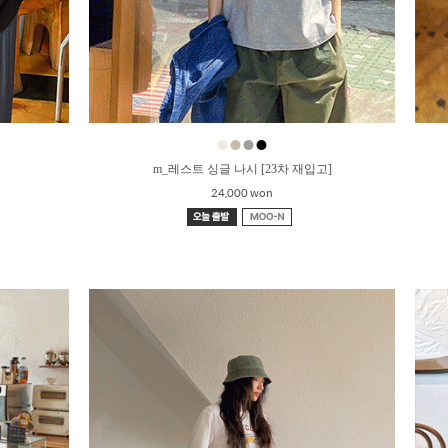
●
●
●
●
m_레스트 싱글 나시 [23차 재입고]
24,000 won