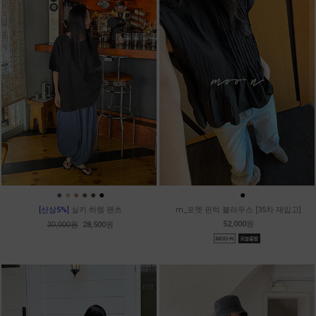
●
●
●
●
●
●
●
●
[신상5%]
실키 하렘 팬츠
m_포엣 핀턱 블라우스 [35차 재입고]
52,000원
30,000원
28,500원