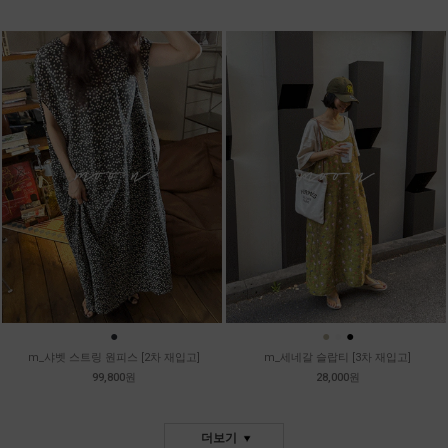
●
●
●
●
m_샤벳 스트링 원피스 [2차 재입고]
m_세네갈 슬랍티 [3차 재입고]
99,800원
28,000원
더보기