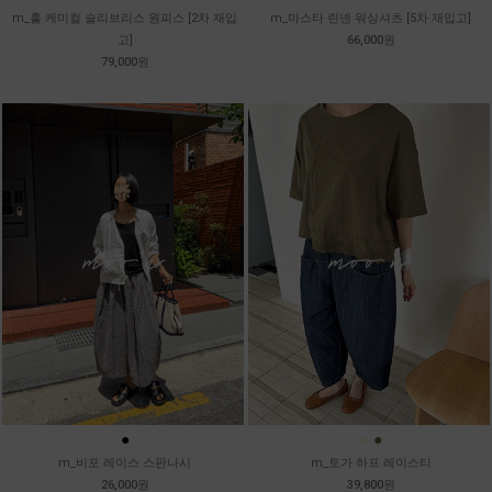
m_훌 케미컬 슬리브리스 원피스 [2차 재입
m_마스타 린넨 워싱셔츠 [5차 재입고]
고]
66,000원
79,000원
●
●
●
m_비포 레이스 스판나시
m_토가 하프 레이스티
26,000원
39,800원