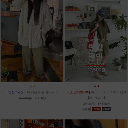
●
●
●
●
[신상5%]
플라워 페전트 롱 블라우스
⏰[반값세일50%]
m_소이 테리 와이드 팬츠
[2차 재입고]
58,000원
55,100원
35,000원
17,500원