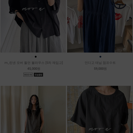
●
●
●
m_린넨 오버 돌먼 블라우스 [5차 재입고]
인디고 데님 점프수트
45,000원
59,000원