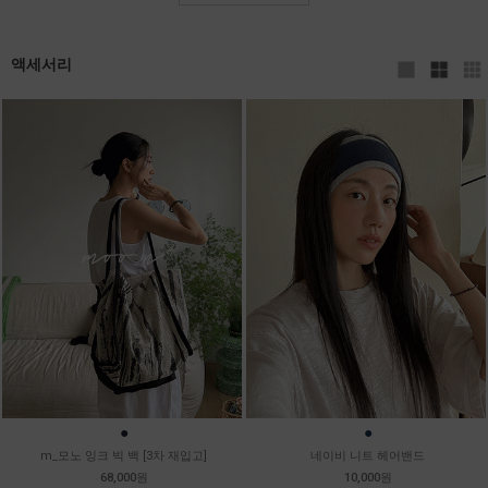
액세서리
●
●
m_모노 잉크 빅 백 [3차 재입고]
네이비 니트 헤어밴드
68,000원
10,000원