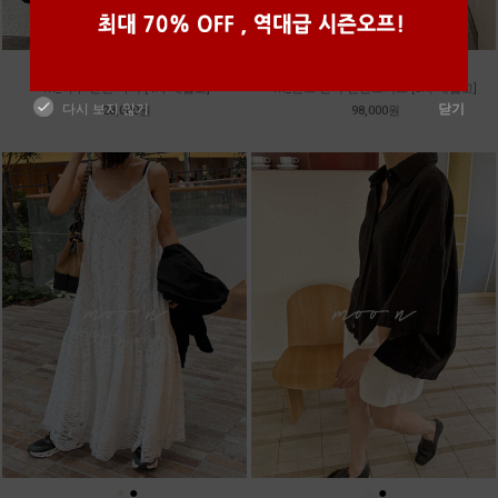
●
●
●
●
●
●
m_마무 린넨 나시 [4차 재입고]
m_밴프 핀턱 린넨스커트 [3차 재입고]
다시 보지 않기
닫기
28,000원
98,000원
●
●
●
●