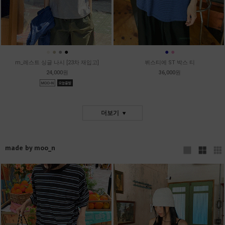
●
●
●
●
●
●
m_레스트 싱글 나시 [23차 재입고]
뷔스티에 ST 박스 티
24,000원
36,000원
더보기
made by moo_n