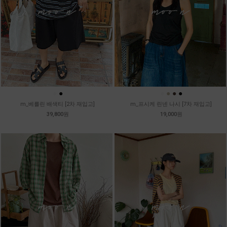
●
●
●
●
●
●
m_베를린 배색티 [2차 재입고]
m_프시케 린넨 나시 [7차 재입고]
39,800원
19,000원