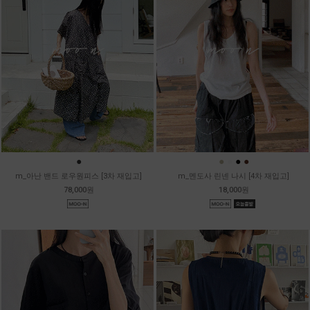
●
●
●
●
●
m_아난 밴드 로우원피스 [3차 재입고]
m_멘도사 린넨 나시 [4차 재입고]
78,000원
18,000원