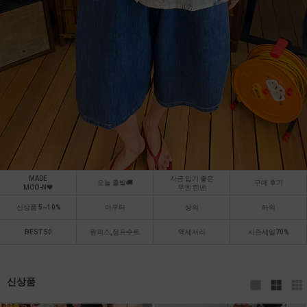
MADE
지금 입기 좋은
오늘 출발🚚
구매 후기
MOO-N🖤
무엔 린넨
신상품 5~10%
아우터
상의
하의
BEST 50
원피스,점프수트
액세서리
시즌세일70%
신상품