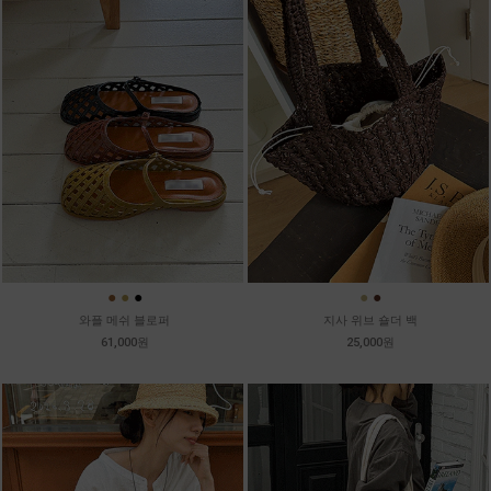
●
●
●
●
●
와플 메쉬 블로퍼
지사 위브 숄더 백
61,000원
25,000원