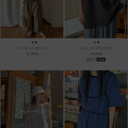
●
●
●
●
●
미니 꽃 나시 블라우스
m_라스트 포켓 린넨티
36,000원
59,000원