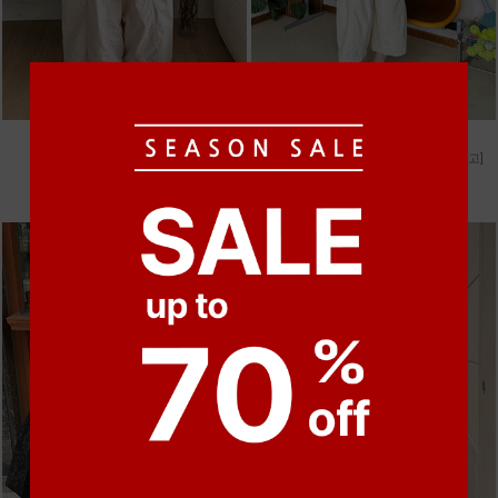
●
●
●
●
m_비휴 체크 박시셔츠
m_헤세드 스티치 데님팬츠 [4차 재입고]
52,000원
87,000원