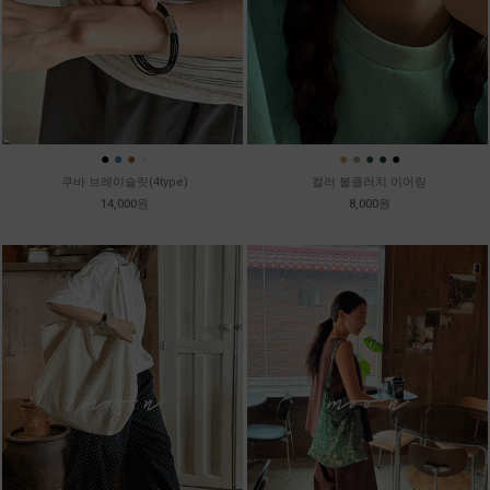
●
●
●
●
●
●
●
●
●
쿠바 브레이슬릿(4type)
컬러 볼클러치 이어링
14,000원
8,000원