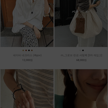
●
●
●
●
●
●
세이바 네크리스 (4type)
m_그로브 린넨 셔링백 [5차 재입고]
12,000원
68,000원