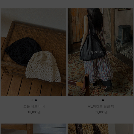
●
●
●
●
코튼 네트 비니
m_위켄드 린넨 백
18,000원
59,000원