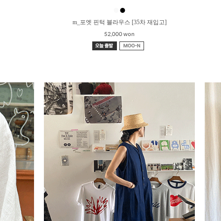
●
●
m_포엣 핀턱 블라우스 [35차 재입고]
52,000 won