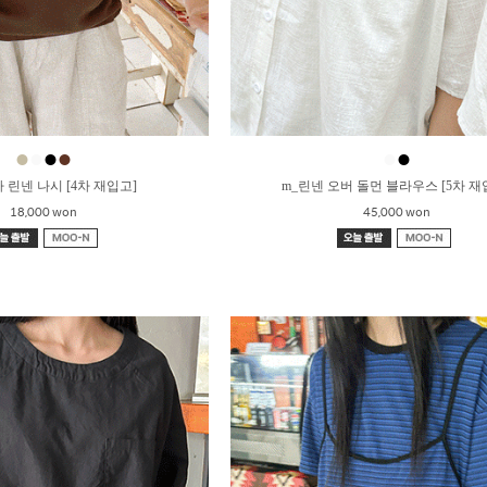
●
●
●
●
●
●
 린넨 나시 [4차 재입고]
m_린넨 오버 돌먼 블라우스 [5차 재
18,000 won
45,000 won