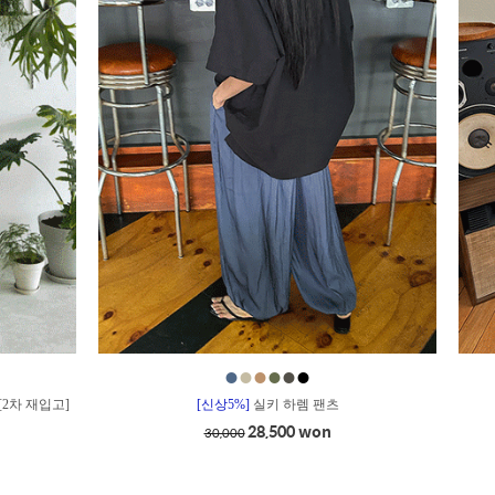
●
●
●
●
●
●
[2차 재입고]
[신상5%]
실키 하렘 팬츠
28,500 won
30,000