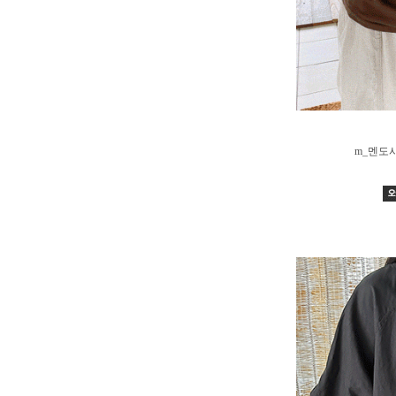
m_멘도사