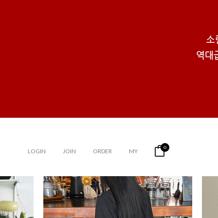
0
LOGIN
JOIN
ORDER
MY