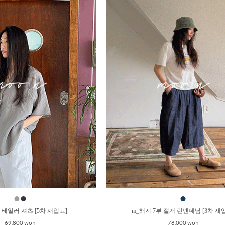
●
●
●
 테일러 셔츠 [5차 재입고]
m_해지 7부 절개 린넨데님 [3차 재
69,800 won
78,000 won