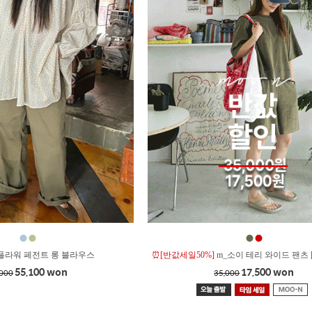
●
●
●
●
플라워 페전트 롱 블라우스
⏰[반값세일50%]
m_소이 테리 와이드 팬츠 
55,100 won
17,500 won
,000
35,000