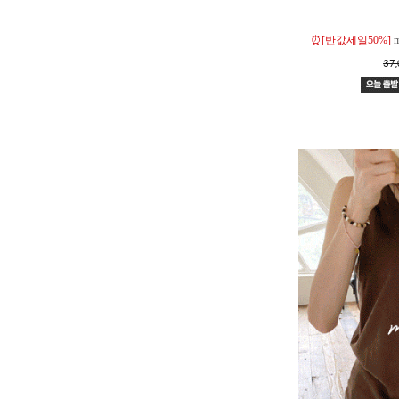
⏰[반값세일50%]
37