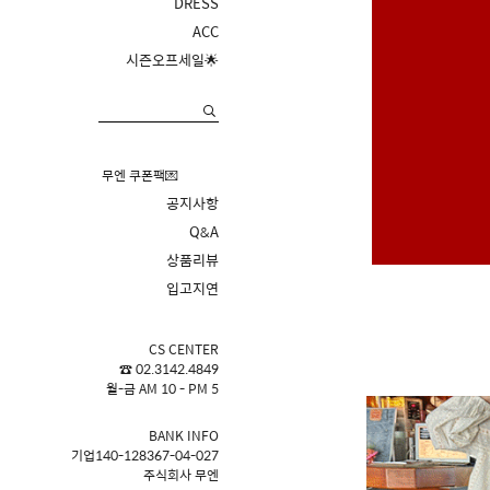
DRESS
ACC
시즌오프세일🌟
무엔 쿠폰팩💌
공지사항
Q&A
상품리뷰
입고지연
CS CENTER
☎ 02.3142.4849
월-금 AM 10 - PM 5
BANK INFO
기업140-128367-04-027
주식회사 무엔