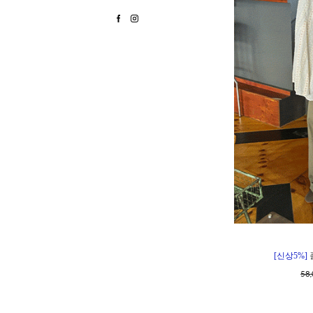
[신상5%]
58