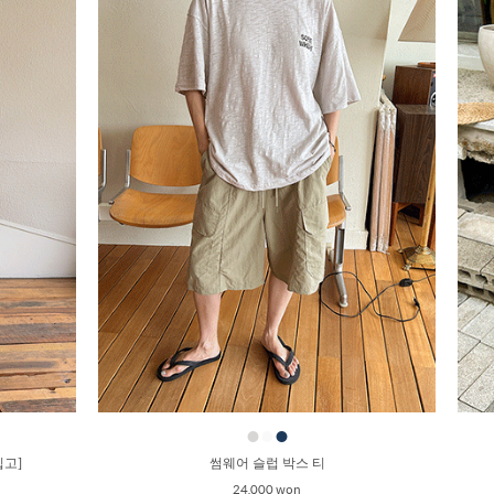
●
●
●
입고]
썸웨어 슬럽 박스 티
24,000 won