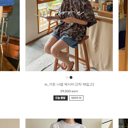
●
●
m_가든 나염 박시티 [2차 재입고]
39,000 won