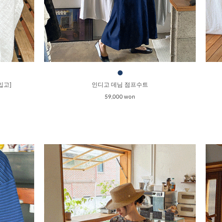
●
입고]
인디고 데님 점프수트
59,000 won