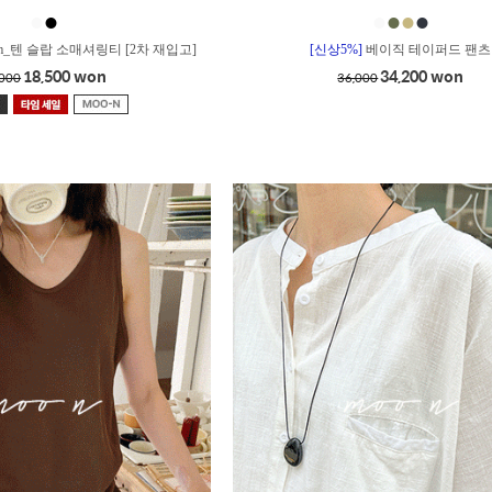
●
●
●
●
●
●
m_텐 슬랍 소매셔링티 [2차 재입고]
[신상5%]
베이직 테이퍼드 팬츠
18,500 won
34,200 won
,000
36,000