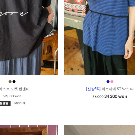
●
●
●
●
_라스트 포켓 린넨티
[신상5%]
뷔스티에 ST 박스 티
34,200 won
59,000 won
36,000