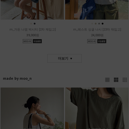
●
●
●
●
●
●
m_가든 나염 박시티 [2차 재입고]
m_레스트 싱글 나시 [23차 재입고]
39,000원
24,000원
더보기
made by moo_n