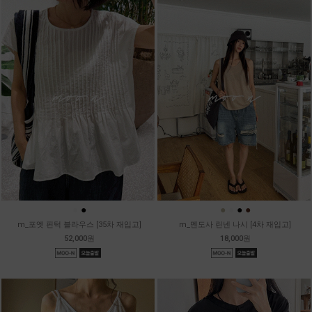
●
●
●
●
●
●
m_포엣 핀턱 블라우스 [35차 재입고]
m_멘도사 린넨 나시 [4차 재입고]
52,000원
18,000원