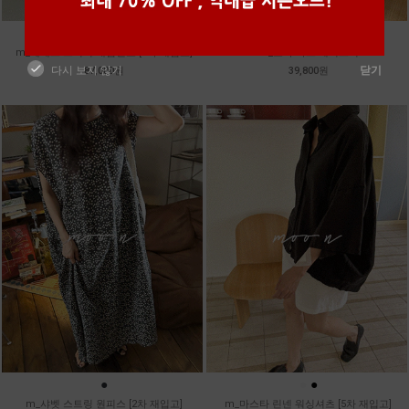
●
●
●
●
m_헤세드 스티치 데님팬츠 [4차 재입고]
m_토가 하프 레이스티
다시 보지 않기
닫기
87,000원
39,800원
●
●
●
m_샤벳 스트링 원피스 [2차 재입고]
m_마스타 린넨 워싱셔츠 [5차 재입고]