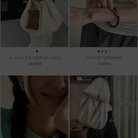
●
●
●
●
●
●
m_그로브 린넨 셔링백 [5차 재입고]
쿠바 브레이슬릿(4type)
68,000원
14,000원