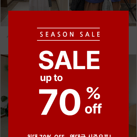
●
●
●
●
●
●
m_밴프 핀턱 린넨스커트 [3차 재입고]
m_마무 린넨 나시 [4차 재입고]
98,000원
28,000원