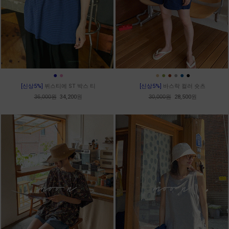
●
●
●
●
●
●
●
●
[신상5%]
뷔스티에 ST 박스 티
[신상5%]
바스락 컬러 숏츠
36,000원
34,200원
30,000원
28,500원