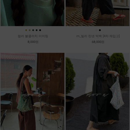
●
●
●
●
●
●
●
컬러 볼클러치 이어링
m_빌리 린넨 빅백 [4차 재입고]
8,000원
68,000원