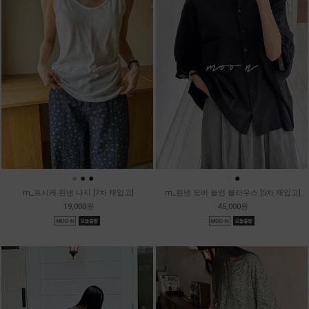
●
●
●
●
●
●
m_프시케 린넨 나시 [7차 재입고]
m_린넨 오버 돌먼 블라우스 [5차 재입고]
19,000원
45,000원