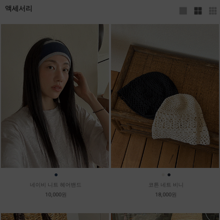
액세서리
●
●
●
네이비 니트 헤어밴드
코튼 네트 비니
10,000원
18,000원