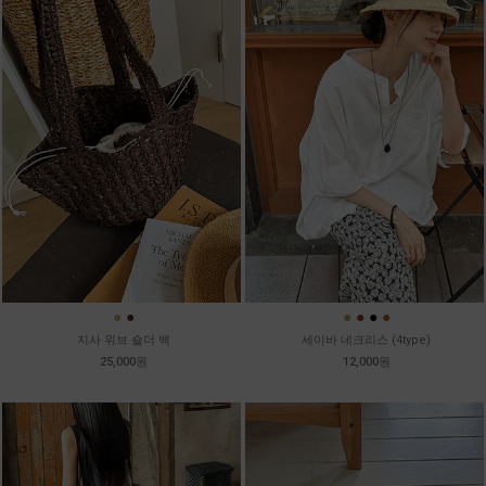
●
●
●
●
●
●
지사 위브 숄더 백
세이바 네크리스 (4type)
25,000원
12,000원