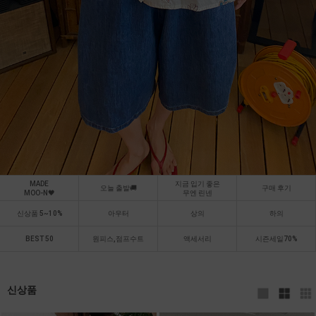
MADE
지금 입기 좋은
오늘 출발🚚
구매 후기
MOO-N🖤
무엔 린넨
신상품 5~10%
아우터
상의
하의
BEST 50
원피스,점프수트
액세서리
시즌세일70%
신상품