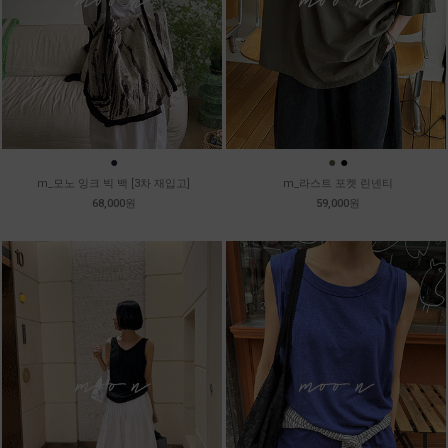
●
●
●
m_모노 잉크 빅 백 [3차 재입고]
m_라스트 포켓 린넨티
68,000원
59,000원