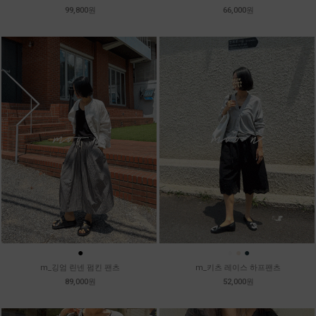
99,800원
66,000원
●
●
●
●
m_깅엄 린넨 펌킨 팬츠
m_키츠 레이스 하프팬츠
89,000원
52,000원