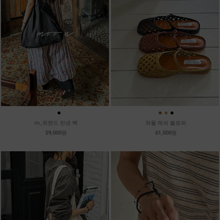
●
●
●
●
●
m_위켄드 린넨 백
와플 메쉬 블로퍼
59,000원
61,000원