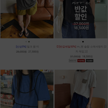
●
●
●
●
[신상5%]
밀크 팜 티
⏰[반값세일50%]
m_텐 슬랍 소매셔링티 [2
차 재입고]
29,000원
27,500원
37,000원
18,500원