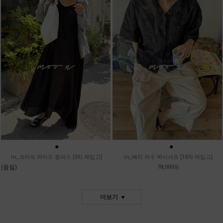
●
●
●
m_크러쉬 와이드 원피스 [3차 재입고]
m_베리 자수 박시셔츠 [18차 재입고]
(품절)
78,000원
더보기