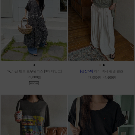
●
●
●
m_아난 밴드 로우원피스 [3차 재입고]
[신상5%]
레이 맥시 린넨 팬츠
78,000원
47,000원
44,600원