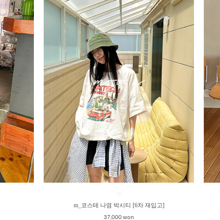
●
m_코스테 나염 박시티 [6차 재입고]
37,000 won