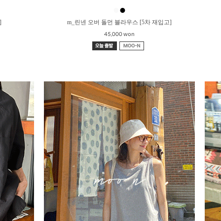
●
●
]
m_린넨 오버 돌먼 블라우스 [5차 재입고]
45,000 won