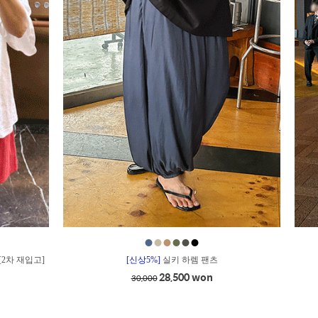
●
●
●
●
●
●
[2차 재입고]
[신상5%]
실키 하렘 팬츠
28,500 won
30,000