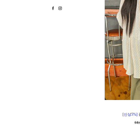
[신상5%]
58