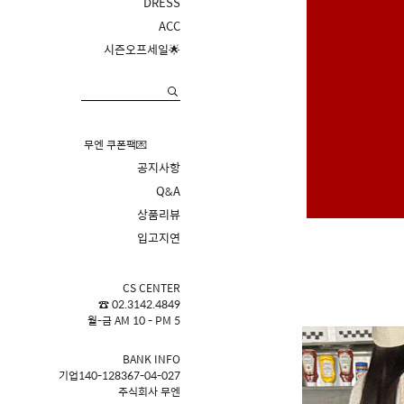
DRESS
ACC
시즌오프세일🌟
무엔 쿠폰팩💌
공지사항
Q&A
상품리뷰
입고지연
CS CENTER
☎ 02.3142.4849
월-금 AM 10 - PM 5
BANK INFO
기업140-128367-04-027
주식회사 무엔