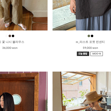
●
●
●
●
●
니 꽃 나시 블라우스
m_라스트 포켓 린넨티
36,000 won
59,000 won