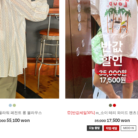
●
●
●
●
플라워 페전트 롱 블라우스
⏰[반값세일50%]
m_소이 테리 와이드 팬츠 
55,100 won
17,500 won
,000
35,000