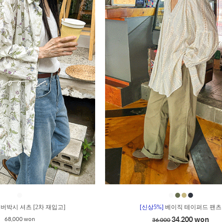
●
●
●
●
●
버박시 셔츠 [2차 재입고]
[신상5%]
베이직 테이퍼드 팬츠
34,200 won
68,000 won
36,000