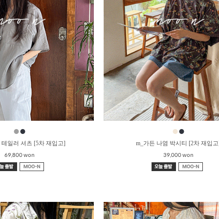
●
●
●
●
 테일러 셔츠 [5차 재입고]
m_가든 나염 박시티 [2차 재입고
69,800 won
39,000 won