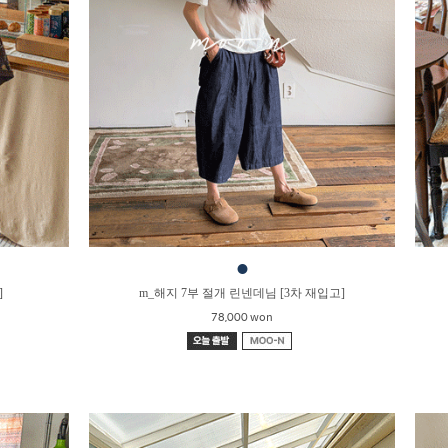
●
]
m_해지 7부 절개 린넨데님 [3차 재입고]
78,000 won