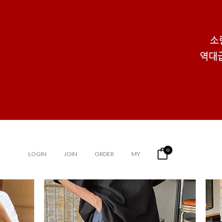
0
LOGIN
JOIN
ORDER
MY