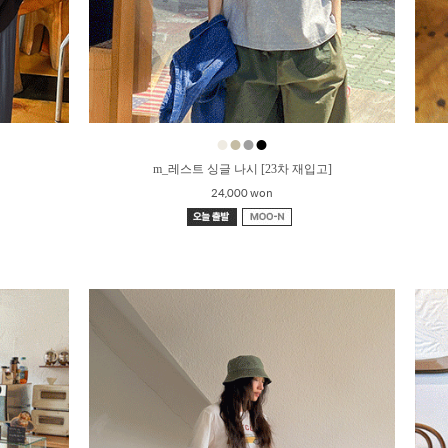
●
●
●
●
m_레스트 싱글 나시 [23차 재입고]
24,000 won