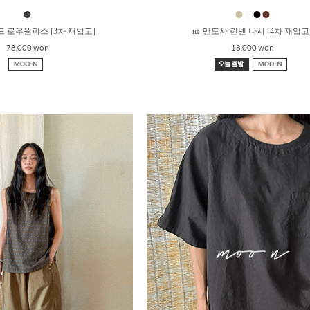
●
●
●
●
●
드 로우원피스 [3차 재입고]
m_멘도사 린넨 나시 [4차 재입고
78,000 won
18,000 won