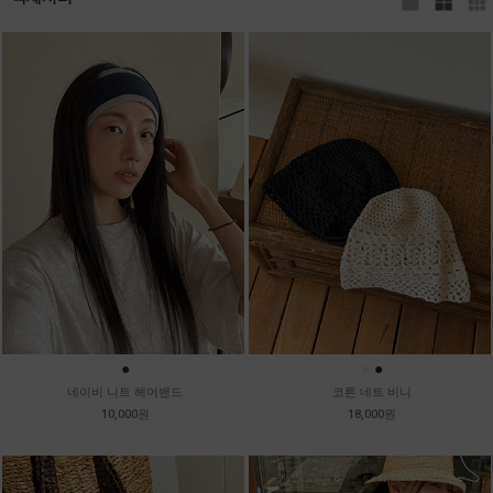
●
●
●
네이비 니트 헤어밴드
코튼 네트 비니
10,000원
18,000원