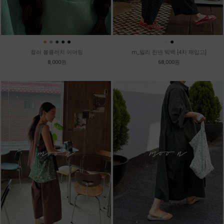
●
●
●
●
●
●
●
컬러 볼클러치 이어링
m_빌리 린넨 빅백 [4차 재입고]
8,000원
68,000원