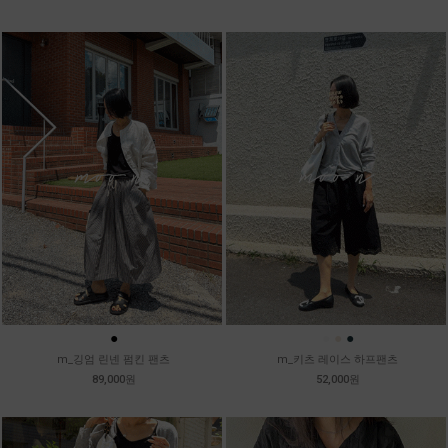
●
●
●
●
m_깅엄 린넨 펌킨 팬츠
m_키츠 레이스 하프팬츠
89,000원
52,000원