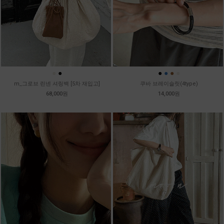
●
●
●
●
●
●
m_그로브 린넨 셔링백 [5차 재입고]
쿠바 브레이슬릿(4type)
68,000원
14,000원