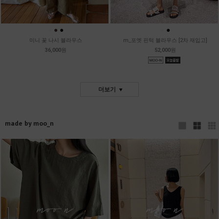
●
●
●
●
●
미니 꽃 나시 블라우스
m_포엣 핀턱 블라우스 [2차 재입고]
36,000원
52,000원
더보기
made by moo_n