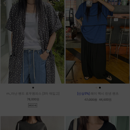
●
●
●
m_아난 밴드 로우원피스 [3차 재입고]
[신상5%]
레이 맥시 린넨 팬츠
78,000원
47,000원
44,600원