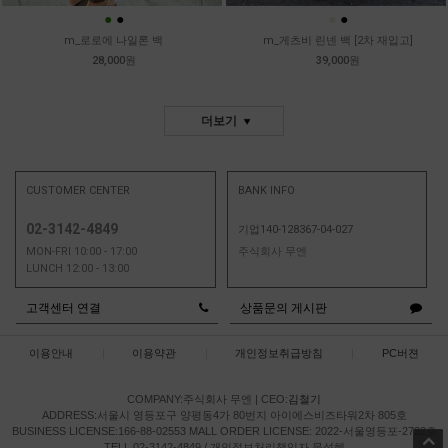
●
●
●
●
m_로로에 나일론 백
m_게츠비 린넨 백 [2차 재입고]
28,000원
39,000원
더보기
CUSTOMER CENTER
BANK INFO
02-3142-4849
기업140-128367-04-027
MON-FRI 10:00 - 17:00
주식회사 무엔
LUNCH 12:00 - 13:00
고객센터 연결
상품문의 게시판
이용안내
|
이용약관
|
개인정보취급방침
|
PC버젼
COMPANY:주식회사 무엔
|
CEO:
김철기
ADDRESS:서울시 영등포구 양평동4가 80번지 아이에스비즈타워2차 805호
BUSINESS LICENSE:166-88-02553
MALL ORDER LICENSE: 2022-서울영등포-2732호
TELL 02-3142-4849 / 개인정보처리책임자 문성혜