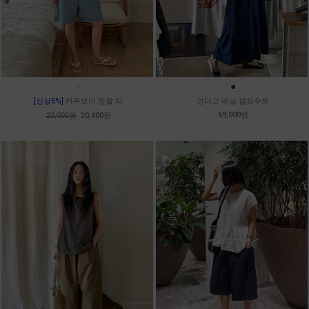
●
●
[신상5%]
카우보이 반팔 티
인디고 데님 점프수트
59,000원
32,000원
30,400원