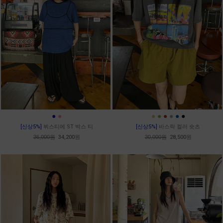
●
●
●
●
●
●
●
●
[신상5%]
뷔스티에 ST 박스 티
[신상5%]
바스락 컬러 숏츠
36,000원
34,200원
30,000원
28,500원