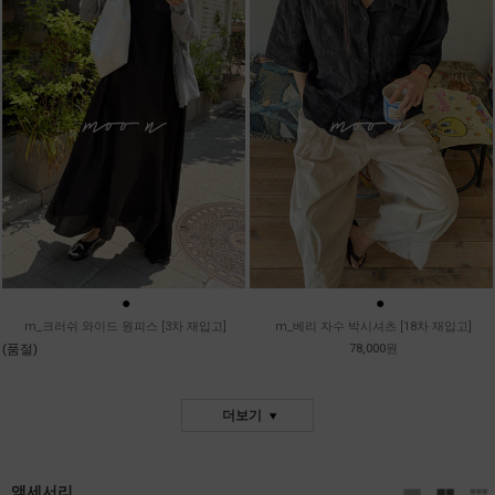
●
●
●
m_크러쉬 와이드 원피스 [3차 재입고]
m_베리 자수 박시셔츠 [18차 재입고]
(품절)
78,000원
더보기
액세서리