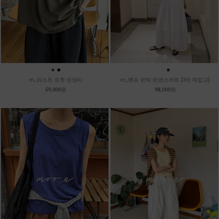
●
●
●
●
m_라스트 포켓 린넨티
m_밴프 핀턱 린넨스커트 [3차 재입고]
59,000원
98,000원