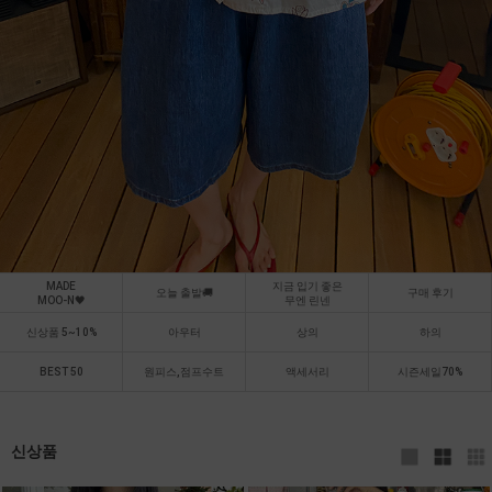
MADE
지금 입기 좋은
오늘 출발🚚
구매 후기
MOO-N🖤
무엔 린넨
신상품 5~10%
아우터
상의
하의
BEST 50
원피스,점프수트
액세서리
시즌세일70%
신상품