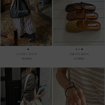
●
●
●
●
●
m_위켄드 린넨 백
와플 메쉬 블로퍼
59,000원
61,000원