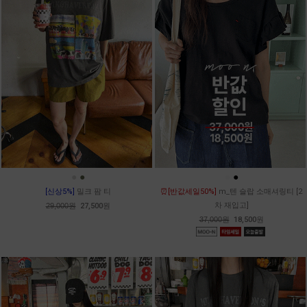
●
●
●
●
[신상5%]
밀크 팜 티
⏰[반값세일50%]
m_텐 슬랍 소매셔링티 [2
차 재입고]
29,000원
27,500원
37,000원
18,500원