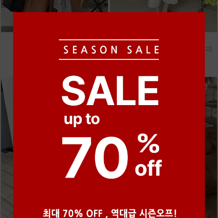
●
●
●
●
●
●
m_마무 린넨 나시 [4차 재입고]
m_헤세드 스티치 데님팬츠 [4차 재입고]
28,000원
87,000원