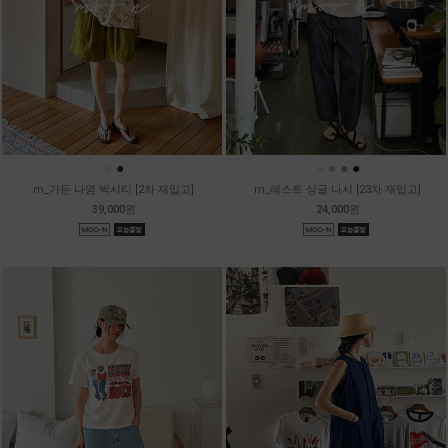
●
●
●
●
●
●
m_가든 나염 박시티 [2차 재입고]
m_레스트 싱글 나시 [23차 재입고]
39,000원
24,000원