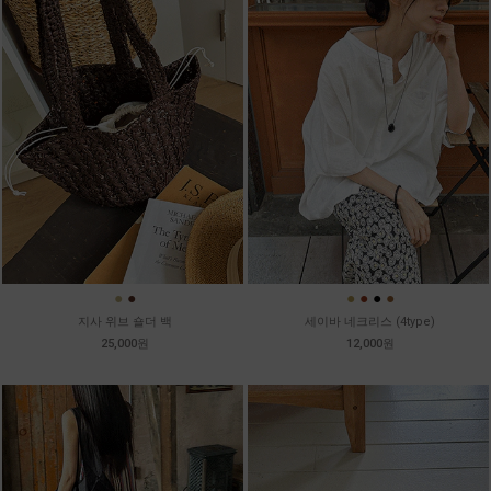
●
●
●
●
●
●
지사 위브 숄더 백
세이바 네크리스 (4type)
25,000원
12,000원