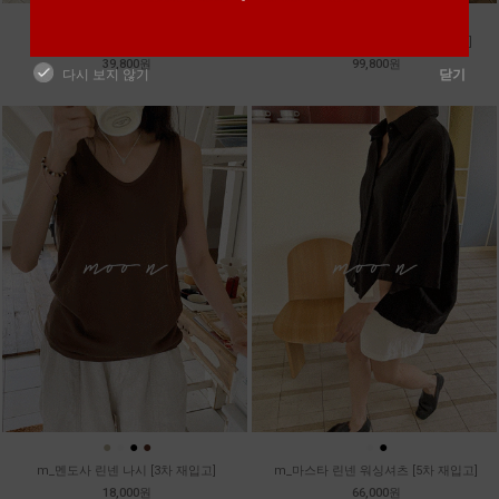
●
●
●
m_토가 하프 레이스티
m_샤벳 스트링 원피스 [2차 재입고]
39,800원
99,800원
다시 보지 않기
닫기
●
●
●
●
●
●
m_멘도사 린넨 나시 [3차 재입고]
m_마스타 린넨 워싱셔츠 [5차 재입고]
18,000원
66,000원