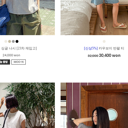
●
●
●
●
●
 싱글 나시 [23차 재입고]
[신상5%]
카우보이 반팔 티
30,400 won
24,000 won
32,000