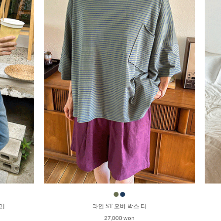
●
●
고]
라인 ST 오버 박스 티
27,000 won