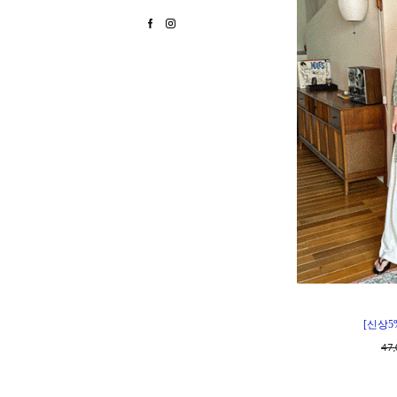
[신상5
47