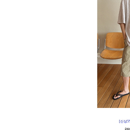
[신상5
24