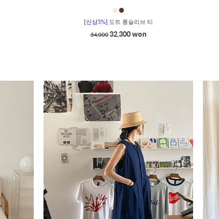
●
●
[신상5%]
도트 롱슬리브 티
32,300 won
34,000