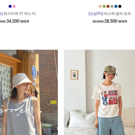
●
●
●
●
●
●
●
●
%]
뷔스티에 ST 박스 티
[신상5%]
바스락 컬러 숏츠
34,200 won
28,500 won
,000
30,000