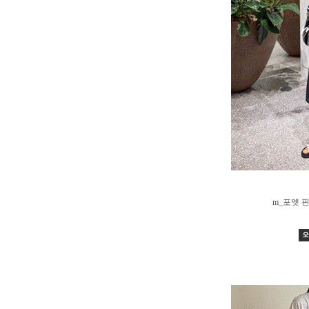
m_포엣 핀