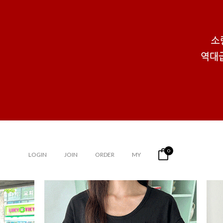
0
LOGIN
JOIN
ORDER
MY