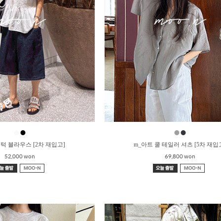
●
●
●
●
턱 블라우스 [2차 재입고]
m_아트 쿨 테일러 셔츠 [5차 재입
52,000 won
69,800 won