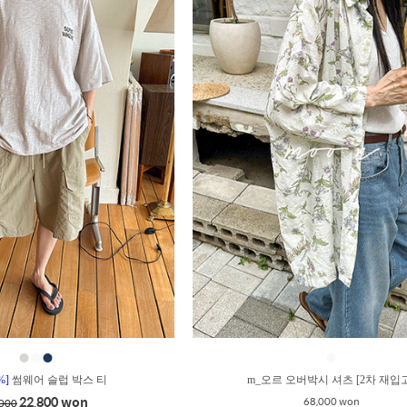
●
●
●
●
%]
썸웨어 슬럽 박스 티
m_오르 오버박시 셔츠 [2차 재입
22,800 won
68,000 won
,000