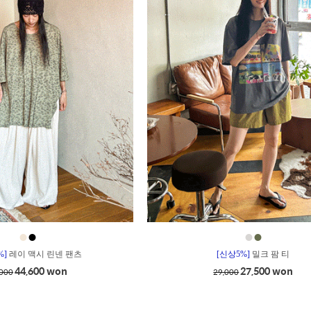
●
●
●
●
%]
레이 맥시 린넨 팬츠
[신상5%]
밀크 팜 티
44,600 won
27,500 won
,000
29,000