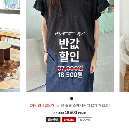
●
●
⏰[반값세일50%]
m_텐 슬랍 소매셔링티 [2차 재입고]
18,500 won
37,000