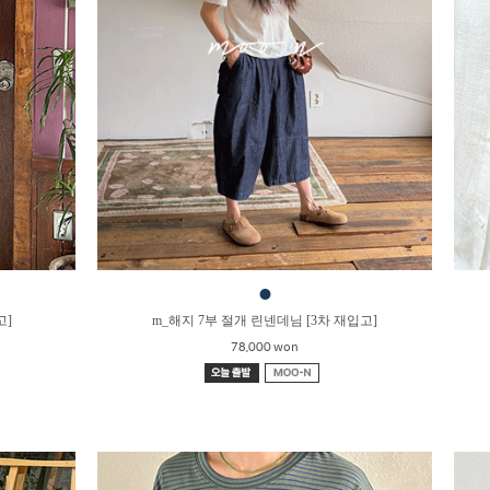
●
고]
m_해지 7부 절개 린넨데님 [3차 재입고]
78,000 won