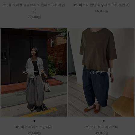
m_훌 케미컬 슬리브리스 원피스 [2차 재입
m_마스타 린넨 워싱셔츠 [5차 재입고]
고]
66,000원
79,000원
●
●
●
m_비포 레이스 스판나시
m_토가 하프 레이스티
26,000원
39,800원