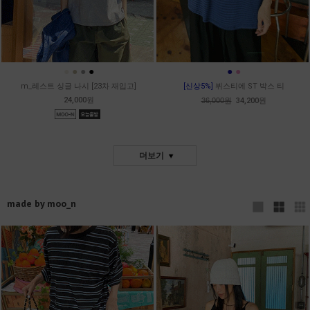
●
●
●
●
●
●
m_레스트 싱글 나시 [23차 재입고]
[신상5%]
뷔스티에 ST 박스 티
24,000원
36,000원
34,200원
더보기
made by moo_n