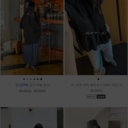
●
●
●
●
●
●
●
●
[신상5%]
실키 하렘 팬츠
m_포엣 핀턱 블라우스 [35차 재입고]
52,000원
30,000원
28,500원