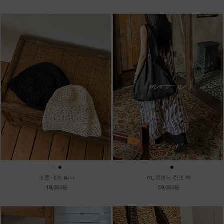
●
●
●
●
코튼 네트 비니
m_위켄드 린넨 백
18,000원
59,000원