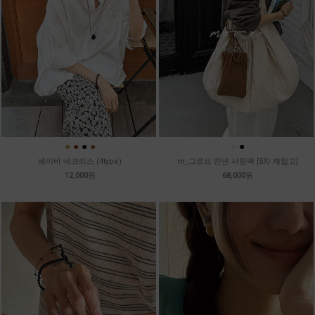
●
●
●
●
●
●
세이바 네크리스 (4type)
m_그로브 린넨 셔링백 [5차 재입고]
12,000원
68,000원