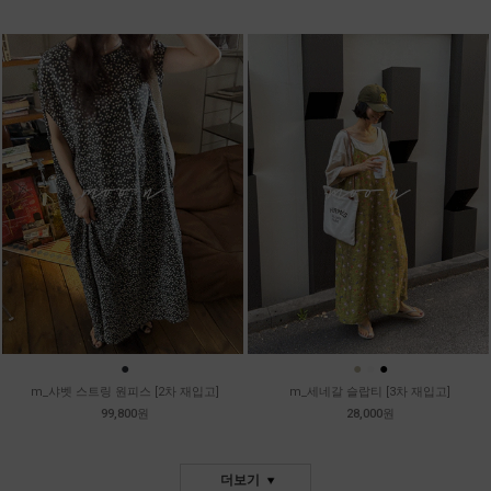
●
●
●
●
m_샤벳 스트링 원피스 [2차 재입고]
m_세네갈 슬랍티 [3차 재입고]
99,800원
28,000원
더보기