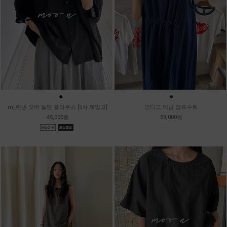
●
●
●
m_린넨 오버 돌먼 블라우스 [5차 재입고]
인디고 데님 점프수트
45,000원
59,000원