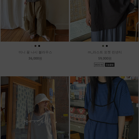
●
●
●
●
●
미니 꽃 나시 블라우스
m_라스트 포켓 린넨티
36,000원
59,000원