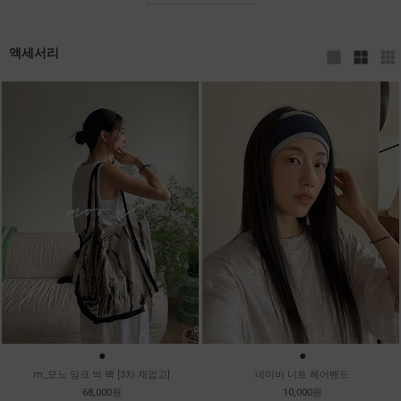
액세서리
●
●
m_모노 잉크 빅 백 [3차 재입고]
네이비 니트 헤어밴드
68,000원
10,000원