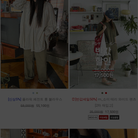
●
●
●
●
[신상5%]
플라워 페전트 롱 블라우스
⏰[반값세일50%]
m_소이 테리 와이드 팬츠
[2차 재입고]
58,000원
55,100원
35,000원
17,500원