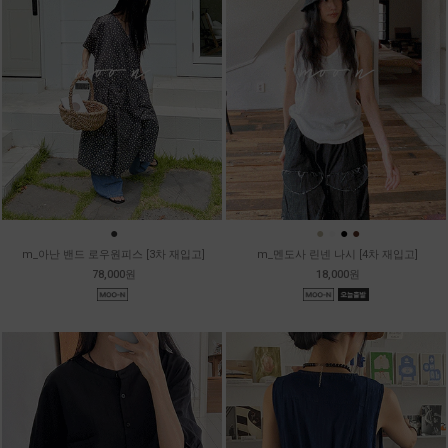
●
●
●
●
●
m_아난 밴드 로우원피스 [3차 재입고]
m_멘도사 린넨 나시 [4차 재입고]
78,000원
18,000원