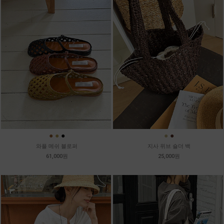
●
●
●
●
●
와플 메쉬 블로퍼
지사 위브 숄더 백
61,000원
25,000원