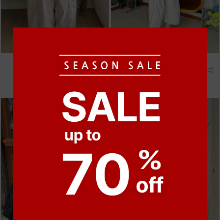
●
●
●
●
m_비휴 체크 박시셔츠
m_헤세드 스티치 데님팬츠 [4차 재입고]
52,000원
87,000원