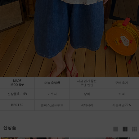
MADE
지금 입기 좋은
오늘 출발🚚
구매 후기
MOO-N🖤
무엔 린넨
신상품 5~10%
아우터
상의
하의
BEST 50
원피스,점프수트
액세서리
시즌세일70%
신상품