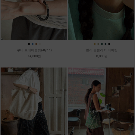
●
●
●
●
●
●
●
●
●
쿠바 브레이슬릿(4type)
컬러 볼클러치 이어링
14,000원
8,000원