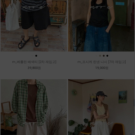
●
●
●
●
●
●
m_베를린 배색티 [2차 재입고]
m_프시케 린넨 나시 [7차 재입고]
39,800원
19,000원