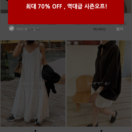
●
●
●
●
●
●
m_마무 린넨 나시 [4차 재입고]
m_밴프 핀턱 린넨스커트 [3차 재입고]
다시 보지 않기
닫기
28,000원
98,000원
●
●
●
●