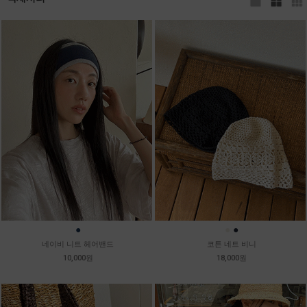
●
●
●
네이비 니트 헤어밴드
코튼 네트 비니
10,000원
18,000원