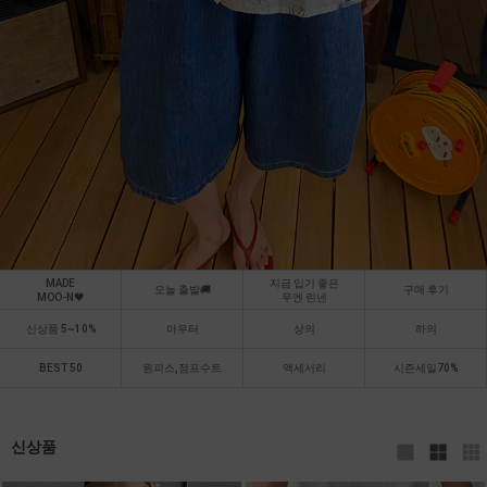
MADE
지금 입기 좋은
오늘 출발🚚
구매 후기
MOO-N🖤
무엔 린넨
신상품 5~10%
아우터
상의
하의
BEST 50
원피스,점프수트
액세서리
시즌세일70%
신상품