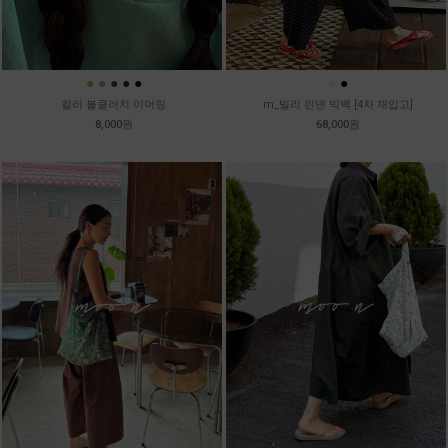
●
●
●
●
●
●
●
컬러 볼클러치 이어링
m_빌리 린넨 빅백 [4차 재입고]
8,000원
68,000원