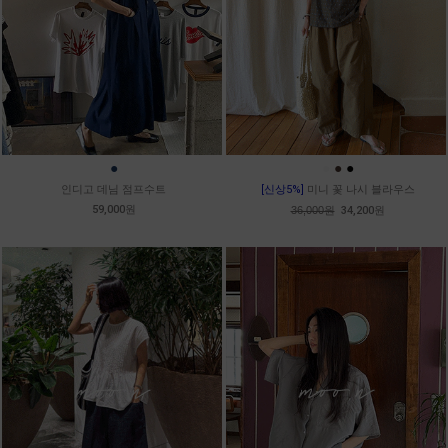
●
●
●
●
인디고 데님 점프수트
[신상5%]
미니 꽃 나시 블라우스
59,000원
36,000원
34,200원