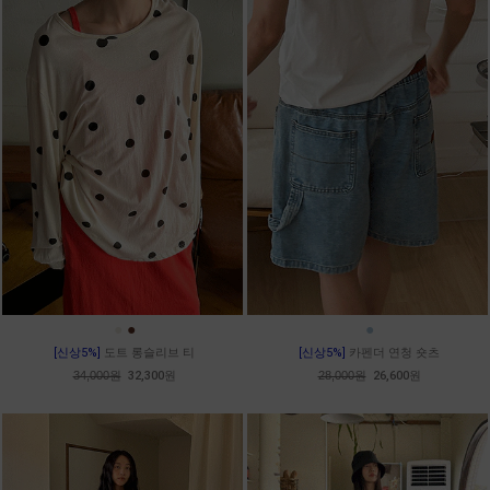
●
●
●
[신상5%]
도트 롱슬리브 티
[신상5%]
카펜더 연청 숏츠
34,000원
32,300원
28,000원
26,600원