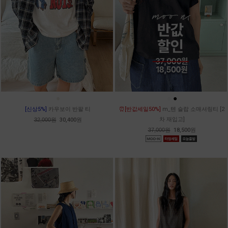
●
●
●
[신상5%]
카우보이 반팔 티
⏰[반값세일50%]
m_텐 슬랍 소매셔링티 [2
차 재입고]
32,000원
30,400원
37,000원
18,500원