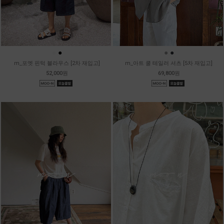
●
●
●
●
m_포엣 핀턱 블라우스 [2차 재입고]
m_아트 쿨 테일러 셔츠 [5차 재입고]
52,000원
69,800원