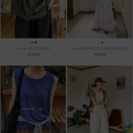
●
●
●
●
m_라스트 포켓 린넨티
m_밴프 핀턱 린넨스커트 [3차 재입고]
59,000원
98,000원