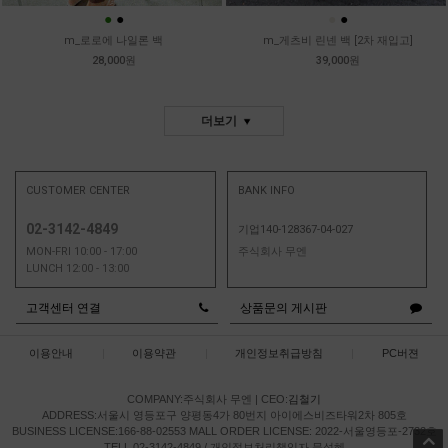
●
●
●
●
m_로로에 나일론 백
m_게츠비 린넨 백 [2차 재입고]
28,000원
39,000원
더보기
CUSTOMER CENTER
BANK INFO
02-3142-4849
기업140-128367-04-027
MON-FRI 10:00 - 17:00
주식회사 무엔
LUNCH 12:00 - 13:00
고객센터 연결
상품문의 게시판
이용안내
|
이용약관
|
개인정보취급방침
|
PC버젼
COMPANY:주식회사 무엔
|
CEO:
김철기
ADDRESS:서울시 영등포구 양평동4가 80번지 아이에스비즈타워2차 805호
BUSINESS LICENSE:166-88-02553
MALL ORDER LICENSE: 2022-서울영등포-2732호
TELL 02-3142-4849 / 개인정보처리책임자 문성혜