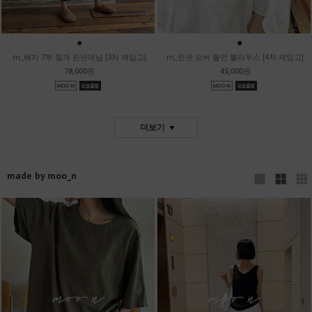
●
●
●
m_해지 7부 절개 린넨데님 [3차 재입고]
m_린넨 오버 돌먼 블라우스 [4차 재입고]
78,000원
45,000원
더보기
made by moo_n