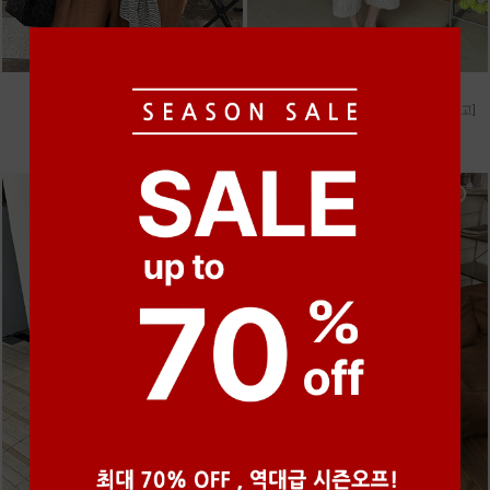
●
●
●
●
●
●
m_마무 린넨 나시 [4차 재입고]
m_헤세드 스티치 데님팬츠 [4차 재입고]
28,000원
87,000원