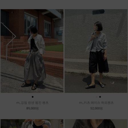
●
●
●
●
m_깅엄 린넨 펌킨 팬츠
m_키츠 레이스 하프팬츠
89,000원
52,000원