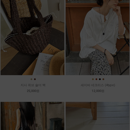
●
●
●
●
●
●
지사 위브 숄더 백
세이바 네크리스 (4type)
25,000원
12,000원