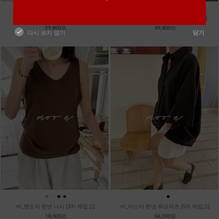
●
●
●
m_토가 하프 레이스티
m_샤벳 스트링 원피스 [2차 재입고]
39,800원
99,800원
다시 보지 않기
닫기
●
●
●
●
●
●
m_멘도사 린넨 나시 [3차 재입고]
m_마스타 린넨 워싱셔츠 [5차 재입고]
18,000원
66,000원