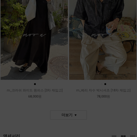
●
●
●
m_크러쉬 와이드 원피스 [3차 재입고]
m_베리 자수 박시셔츠 [18차 재입고]
68,000원
78,000원
더보기
액세서리