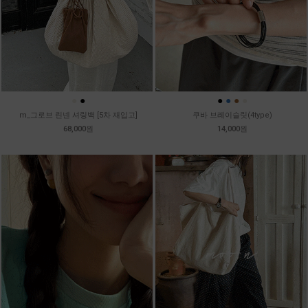
●
●
●
●
●
●
m_그로브 린넨 셔링백 [5차 재입고]
쿠바 브레이슬릿(4type)
68,000원
14,000원