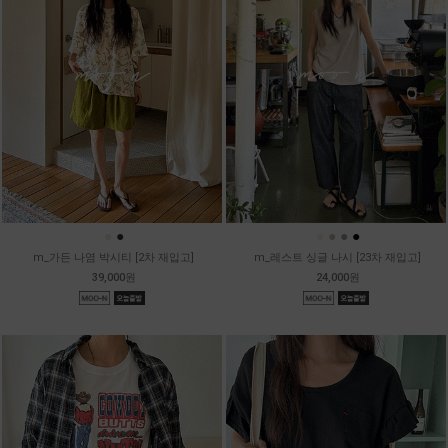
●
●
●
●
●
●
m_가든 나염 박시티 [2차 재입고]
m_레스트 싱글 나시 [23차 재입고]
39,000원
24,000원