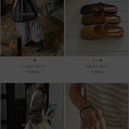
●
●
●
●
●
m_위켄드 린넨 백
와플 메쉬 블로퍼
59,000원
61,000원