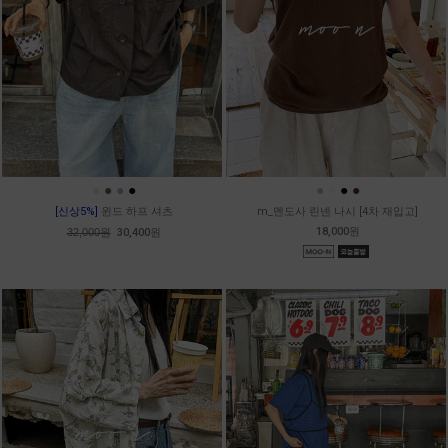
●
●
●
●
●
●
●
●
[신상5%]
윈드 하프 셔츠
m_멘도사 린넨 나시 [4차 재입고]
18,000원
32,000원
30,400원