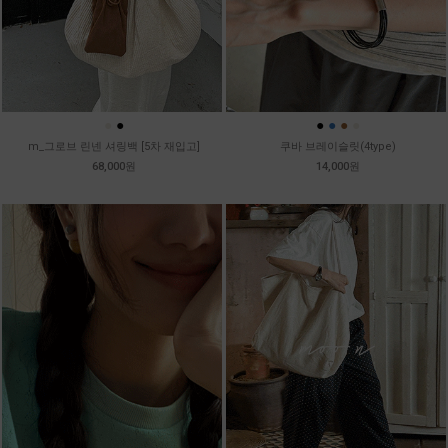
●
●
●
●
●
●
m_그로브 린넨 셔링백 [5차 재입고]
쿠바 브레이슬릿(4type)
68,000원
14,000원