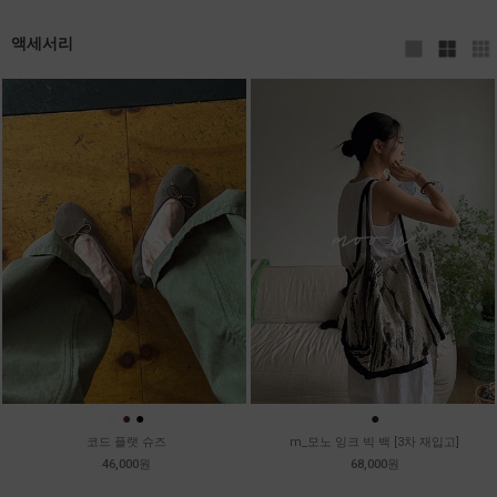
액세서리
●
●
●
●
코드 플랫 슈즈
m_모노 잉크 빅 백 [3차 재입고]
46,000원
68,000원