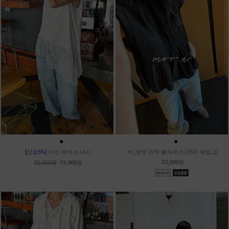
●
●
●
●
[신상5%]
사선 레이스 나시
m_포엣 핀턱 블라우스 [35차 재입고]
52,000원
21,000원
19,900원