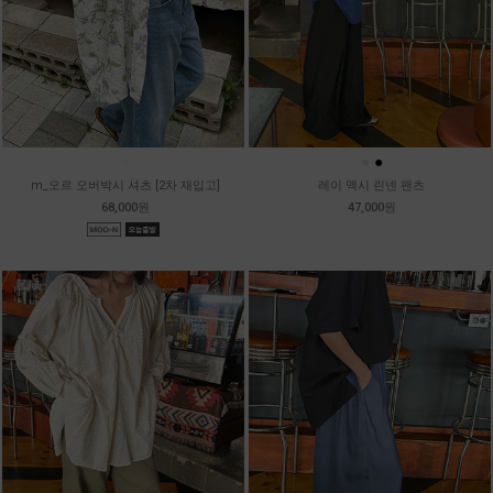
●
●
●
m_오르 오버박시 셔츠 [2차 재입고]
레이 맥시 린넨 팬츠
68,000원
47,000원