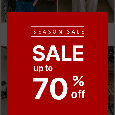
●
●
●
●
●
●
m_프시케 린넨 나시 [7차 재입고]
m_비휴 체크 박시셔츠
19,000원
52,000원