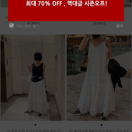
●
●
●
●
●
●
m_헤세드 스티치 데님팬츠 [4차 재입고]
m_마무 린넨 나시 [4차 재입고]
87,000원
28,000원
다시 보지 않기
닫기
●
●
●
●
m_밴프 핀턱 린넨스커트 [3차 재입고]
m_훌 케미컬 슬리브리스 원피스 [2차 재입