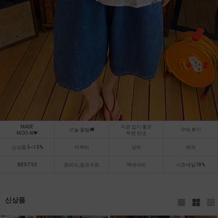
MADE
지금 입기 좋은
오늘 출발🚚
구매 후기
MOO-N🖤
무엔 린넨
신상품 5~10%
아우터
상의
하의
BEST 50
원피스,점프수트
액세서리
시즌세일70%
신상품