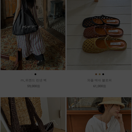
●
●
●
●
●
m_위켄드 린넨 백
와플 메쉬 블로퍼
59,000원
61,000원