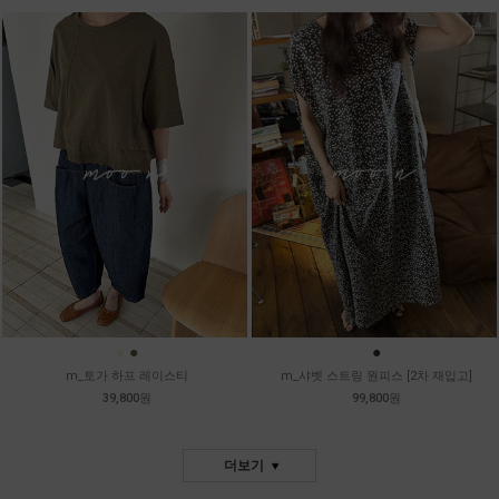
●
●
●
m_토가 하프 레이스티
m_샤벳 스트링 원피스 [2차 재입고]
39,800원
99,800원
더보기