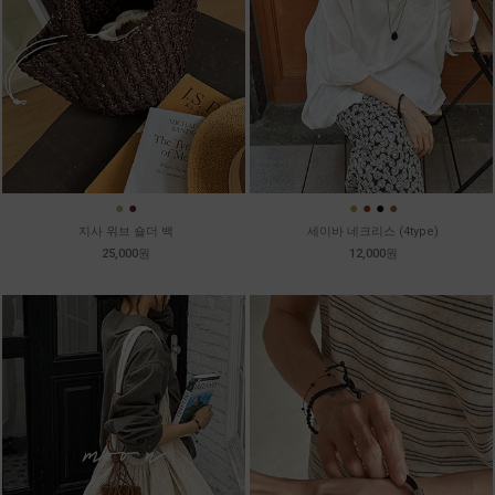
●
●
●
●
●
●
지사 위브 숄더 백
세이바 네크리스 (4type)
25,000원
12,000원