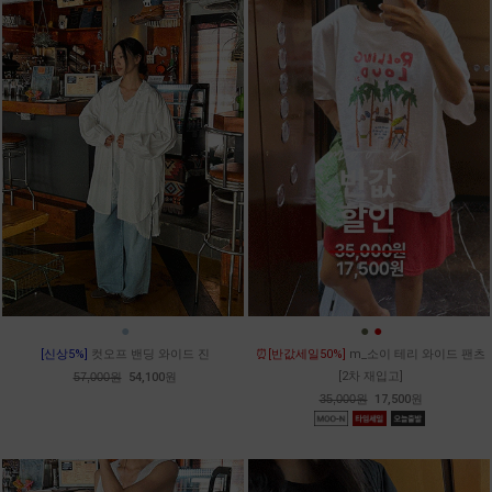
●
●
●
[신상5%]
컷오프 밴딩 와이드 진
⏰[반값세일50%]
m_소이 테리 와이드 팬츠
[2차 재입고]
57,000원
54,100원
35,000원
17,500원