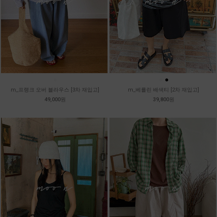
●
●
●
m_프랭크 오버 블라우스 [3차 재입고]
m_베를린 배색티 [2차 재입고]
49,000원
39,800원