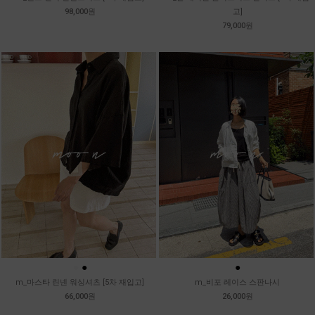
98,000원
고]
79,000원
●
●
●
m_마스타 린넨 워싱셔츠 [5차 재입고]
m_비포 레이스 스판나시
66,000원
26,000원