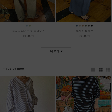
●
●
●
●
●
●
●
●
플라워 페전트 롱 블라우스
실키 하렘 팬츠
58,000원
30,000원
더보기
made by moo_n