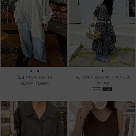
●
●
●
●
[신상5%]
오버 벌룬 셔츠
m_아난 밴드 로우원피스 [3차 재입고]
78,000원
48,000원
45,600원