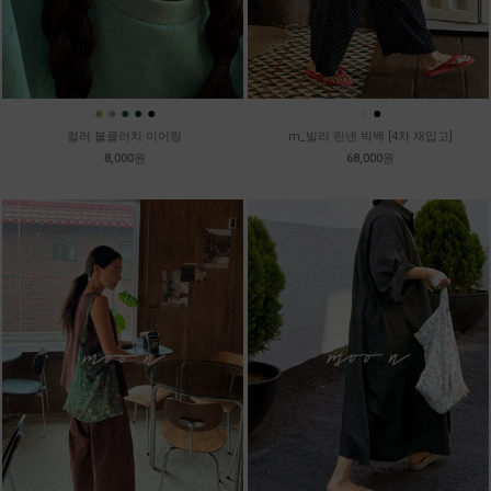
●
●
●
●
●
●
●
컬러 볼클러치 이어링
m_빌리 린넨 빅백 [4차 재입고]
8,000원
68,000원