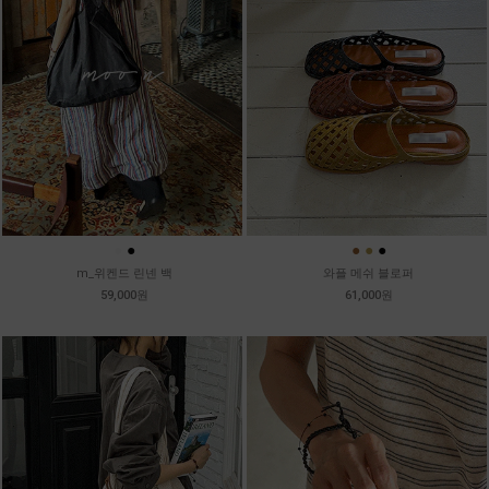
●
●
●
●
●
m_위켄드 린넨 백
와플 메쉬 블로퍼
59,000원
61,000원