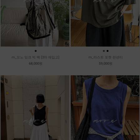
●
●
●
m_모노 잉크 빅 백 [3차 재입고]
m_라스트 포켓 린넨티
68,000원
59,000원