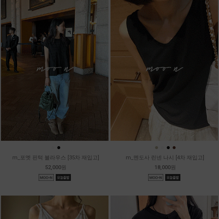
●
●
●
●
●
●
m_포엣 핀턱 블라우스 [35차 재입고]
m_멘도사 린넨 나시 [4차 재입고]
52,000원
18,000원