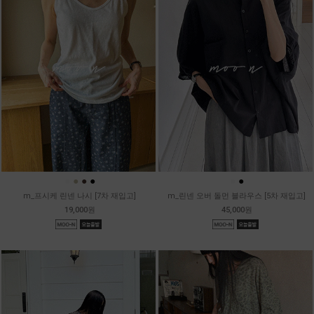
●
●
●
●
●
●
m_프시케 린넨 나시 [7차 재입고]
m_린넨 오버 돌먼 블라우스 [5차 재입고]
19,000원
45,000원