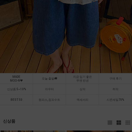
MADE
지금 입기 좋은
오늘 출발🚚
구매 후기
MOO-N🖤
무엔 린넨
신상품 5~10%
아우터
상의
하의
BEST 50
원피스,점프수트
액세서리
시즌세일70%
신상품