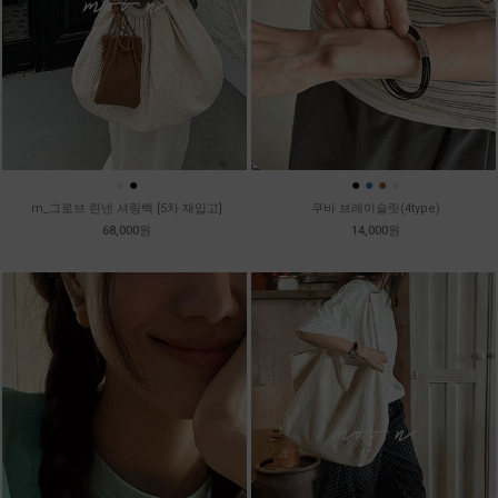
●
●
●
●
●
●
m_그로브 린넨 셔링백 [5차 재입고]
쿠바 브레이슬릿(4type)
68,000원
14,000원