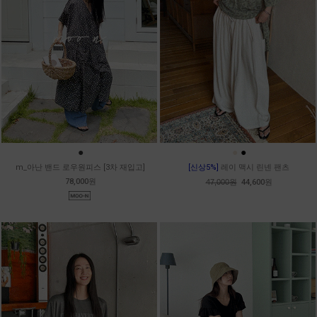
●
●
●
m_아난 밴드 로우원피스 [3차 재입고]
[신상5%]
레이 맥시 린넨 팬츠
78,000원
47,000원
44,600원