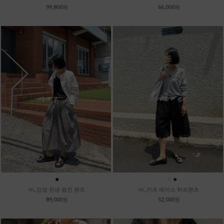
99,800원
66,000원
●
●
●
●
m_깅엄 린넨 펌킨 팬츠
m_키츠 레이스 하프팬츠
89,000원
52,000원