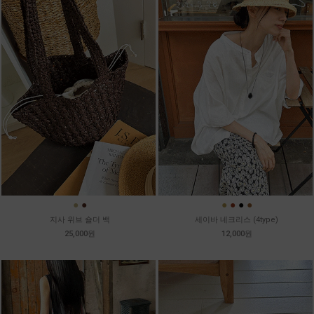
●
●
●
●
●
●
지사 위브 숄더 백
세이바 네크리스 (4type)
25,000원
12,000원