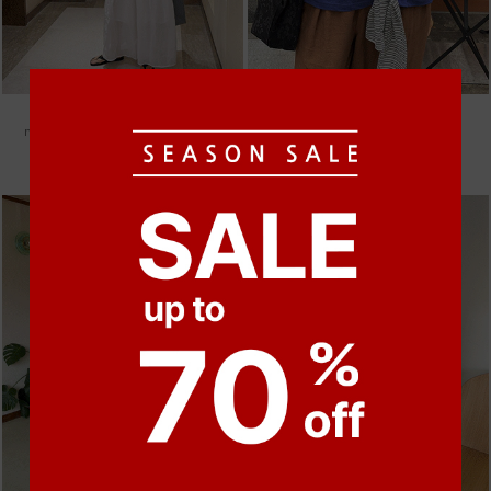
●
●
●
●
●
●
m_밴프 핀턱 린넨스커트 [3차 재입고]
m_마무 린넨 나시 [4차 재입고]
98,000원
28,000원