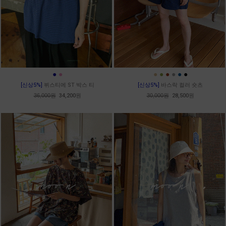
●
●
●
●
●
●
●
●
[신상5%]
뷔스티에 ST 박스 티
[신상5%]
바스락 컬러 숏츠
36,000원
34,200원
30,000원
28,500원