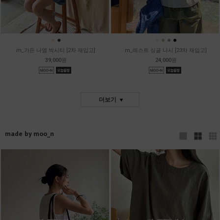
●
●
●
●
●
●
m_가든 나염 박시티 [2차 재입고]
m_레스트 싱글 나시 [23차 재입고]
39,000원
24,000원
더보기
made by moo_n