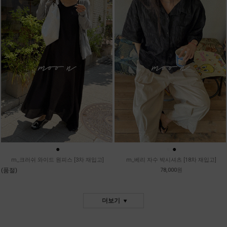
●
●
●
m_크러쉬 와이드 원피스 [3차 재입고]
m_베리 자수 박시셔츠 [18차 재입고]
(품절)
78,000원
더보기