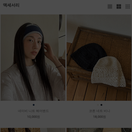
액세서리
●
●
●
네이비 니트 헤어밴드
코튼 네트 비니
10,000원
18,000원