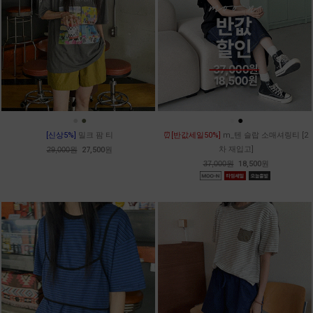
●
●
●
●
[신상5%]
밀크 팜 티
⏰[반값세일50%]
m_텐 슬랍 소매셔링티 [2
차 재입고]
29,000원
27,500원
37,000원
18,500원