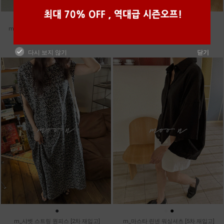
●
●
●
●
m_헤세드 스티치 데님팬츠 [4차 재입고]
m_토가 하프 레이스티
87,000원
39,800원
다시 보지 않기
닫기
●
●
●
m_샤벳 스트링 원피스 [2차 재입고]
m_마스타 린넨 워싱셔츠 [5차 재입고]