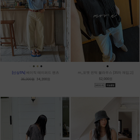
●
●
●
●
●
●
[신상5%]
베이직 테이퍼드 팬츠
m_포엣 핀턱 블라우스 [35차 재입고]
52,000원
36,000원
34,200원