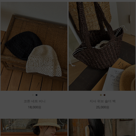
●
●
●
●
코튼 네트 비니
지사 위브 숄더 백
18,000원
25,000원