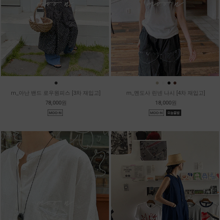
●
●
●
●
●
m_아난 밴드 로우원피스 [3차 재입고]
m_멘도사 린넨 나시 [4차 재입고]
78,000원
18,000원