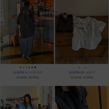
●
●
●
●
●
●
●
●
●
[신상5%]
실키 하렘 팬츠
[신상5%]
홀리 슬럽 티
30,000원
28,500원
32,000원
30,400원