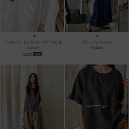
●
●
●
m_린넨 오버 돌먼 블라우스 [5차 재입고]
인디고 데님 점프수트
45,000원
59,000원