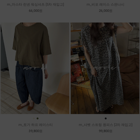
m_마스타 린넨 워싱셔츠 [5차 재입고]
m_비포 레이스 스판나시
66,000원
26,000원
●
●
●
m_토가 하프 레이스티
m_샤벳 스트링 원피스 [2차 재입고]
39,800원
99,800원