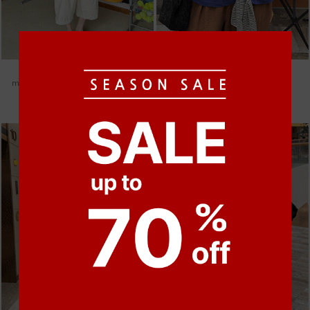
●
●
●
●
●
●
m_헤세드 스티치 데님팬츠 [4차 재입고]
m_마무 린넨 나시 [4차 재입고]
87,000원
28,000원