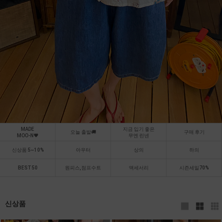
MADE
지금 입기 좋은
오늘 출발🚚
구매 후기
MOO-N🖤
무엔 린넨
신상품 5~10%
아우터
상의
하의
BEST 50
원피스,점프수트
액세서리
시즌세일70%
신상품