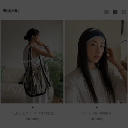
액세서리
●
●
m_모노 잉크 빅 백 [3차 재입고]
네이비 니트 헤어밴드
68,000원
10,000원