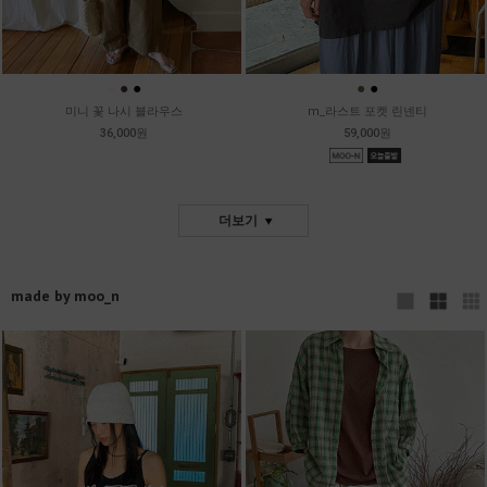
●
●
●
●
●
미니 꽃 나시 블라우스
m_라스트 포켓 린넨티
36,000원
59,000원
더보기
made by moo_n