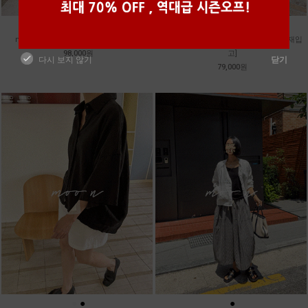
●
●
●
●
m_밴프 핀턱 린넨스커트 [3차 재입고]
m_훌 케미컬 슬리브리스 원피스 [2차 재입
98,000원
고]
다시 보지 않기
닫기
79,000원
●
●
●