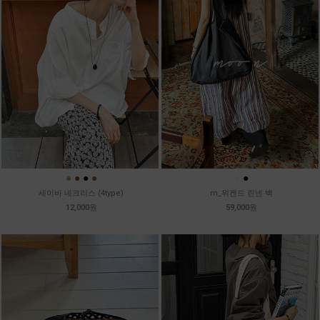
●
●
●
●
●
●
세이바 네크리스 (4type)
m_위켄드 린넨 백
12,000원
59,000원