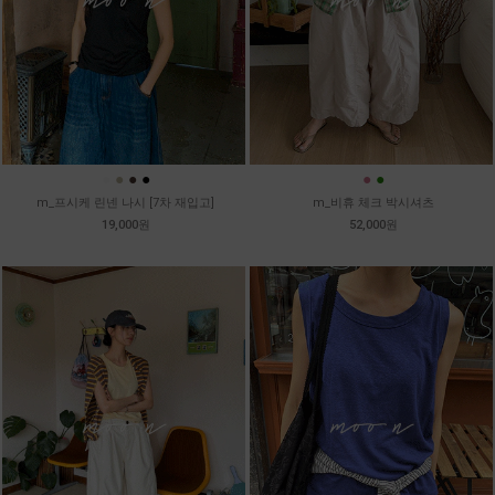
●
●
●
●
●
●
m_프시케 린넨 나시 [7차 재입고]
m_비휴 체크 박시셔츠
19,000원
52,000원