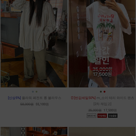
●
●
●
●
[신상5%]
플라워 페전트 롱 블라우스
⏰[반값세일50%]
m_소이 테리 와이드 팬츠
[2차 재입고]
58,000원
55,100원
35,000원
17,500원