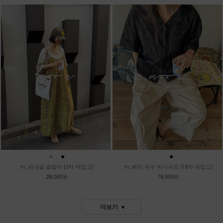
●
●
●
●
●
m_세네갈 슬랍티 [3차 재입고]
m_베리 자수 박시셔츠 [18차 재입고]
28,000원
78,000원
더보기