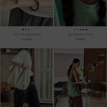
●
●
●
●
●
●
●
●
●
쿠바 브레이슬릿(4type)
컬러 볼클러치 이어링
14,000원
8,000원