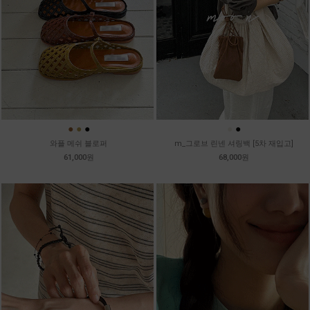
●
●
●
●
●
와플 메쉬 블로퍼
m_그로브 린넨 셔링백 [5차 재입고]
61,000원
68,000원