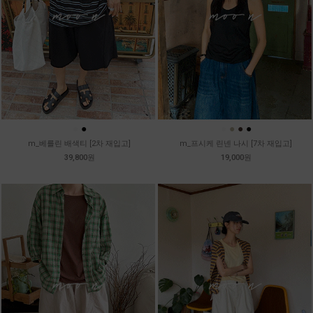
●
●
●
●
●
●
m_베를린 배색티 [2차 재입고]
m_프시케 린넨 나시 [7차 재입고]
39,800원
19,000원