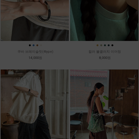
●
●
●
●
●
●
●
●
●
쿠바 브레이슬릿(4type)
컬러 볼클러치 이어링
14,000원
8,000원