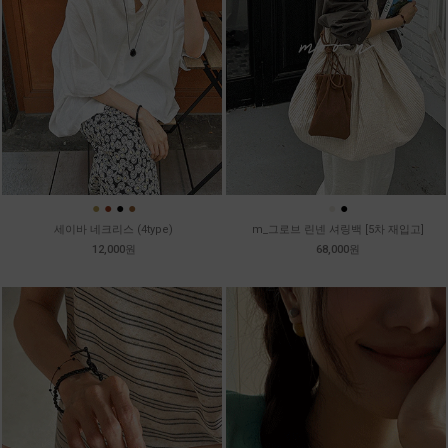
●
●
●
●
●
●
세이바 네크리스 (4type)
m_그로브 린넨 셔링백 [5차 재입고]
12,000원
68,000원