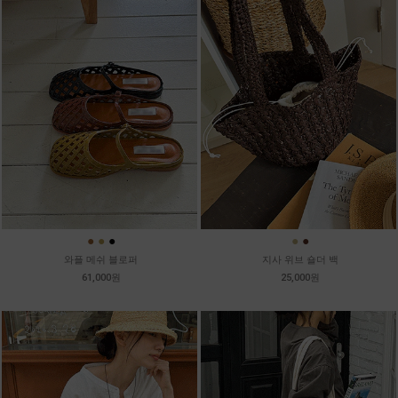
●
●
●
●
●
와플 메쉬 블로퍼
지사 위브 숄더 백
61,000원
25,000원