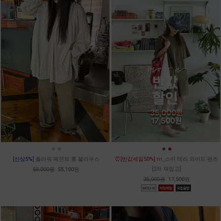
●
●
●
●
[신상5%]
플라워 페전트 롱 블라우스
⏰[반값세일50%]
m_소이 테리 와이드 팬츠
[2차 재입고]
58,000원
55,100원
35,000원
17,500원