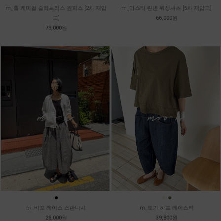
m_훌 케미컬 슬리브리스 원피스 [2차 재입
m_마스타 린넨 워싱셔츠 [5차 재입고]
고]
66,000원
79,000원
●
●
●
m_비포 레이스 스판나시
m_토가 하프 레이스티
26,000원
39,800원