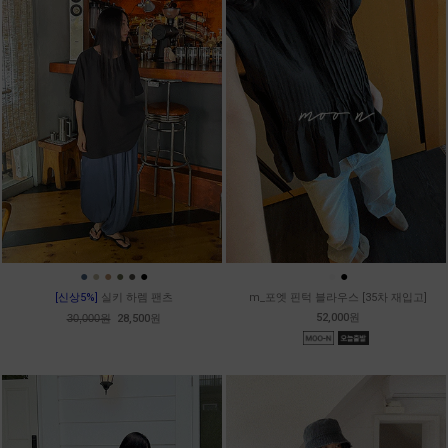
●
●
●
●
●
●
●
●
[신상5%]
실키 하렘 팬츠
m_포엣 핀턱 블라우스 [35차 재입고]
52,000원
30,000원
28,500원