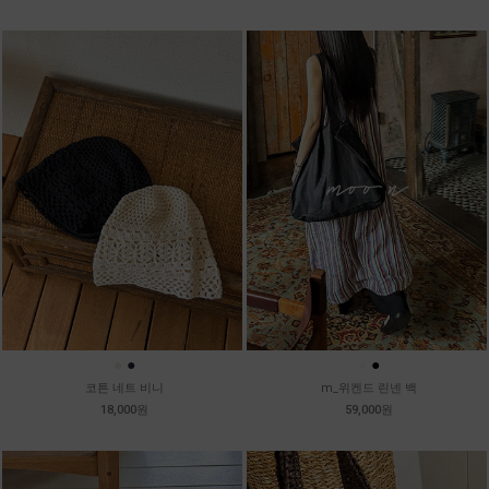
●
●
●
●
코튼 네트 비니
m_위켄드 린넨 백
18,000원
59,000원