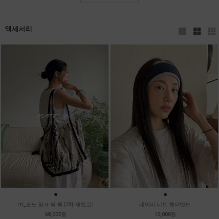
액세서리
●
●
m_모노 잉크 빅 백 [3차 재입고]
네이비 니트 헤어밴드
68,000원
10,000원