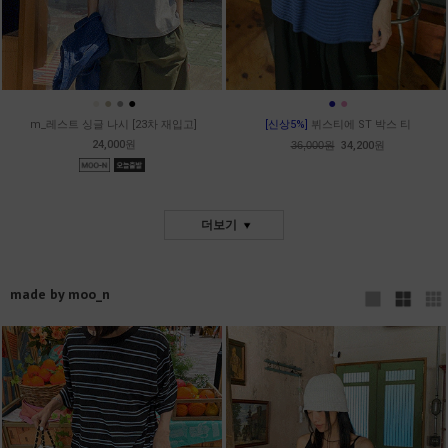
●
●
●
●
●
●
m_레스트 싱글 나시 [23차 재입고]
[신상5%]
뷔스티에 ST 박스 티
24,000원
36,000원
34,200원
더보기
made by moo_n