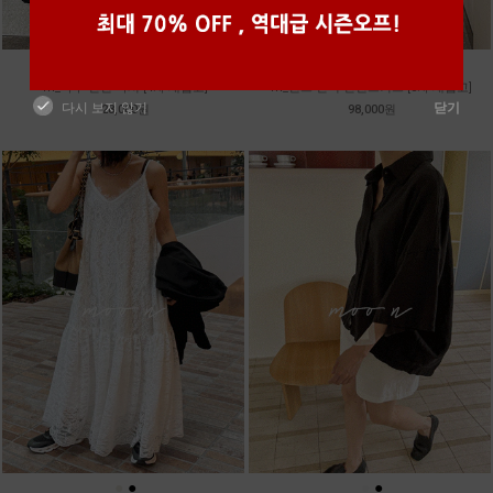
●
●
●
●
●
●
m_마무 린넨 나시 [4차 재입고]
m_밴프 핀턱 린넨스커트 [3차 재입고]
다시 보지 않기
닫기
28,000원
98,000원
●
●
●
●