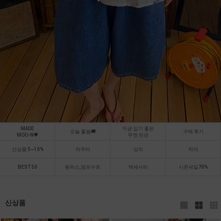
MADE
지금 입기 좋은
오늘 출발🚚
구매 후기
MOO-N🖤
무엔 린넨
신상품 5~10%
아우터
상의
하의
BEST 50
원피스,점프수트
액세서리
시즌세일70%
신상품