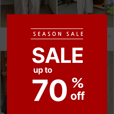
●
●
●
●
m_비휴 체크 박시셔츠
m_헤세드 스티치 데님팬츠 [4차 재입고]
52,000원
87,000원