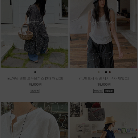
●
●
●
●
●
m_아난 밴드 로우원피스 [3차 재입고]
m_멘도사 린넨 나시 [4차 재입고]
78,000원
18,000원