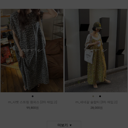
●
●
●
●
m_샤벳 스트링 원피스 [2차 재입고]
m_세네갈 슬랍티 [3차 재입고]
99,800원
28,000원
더보기