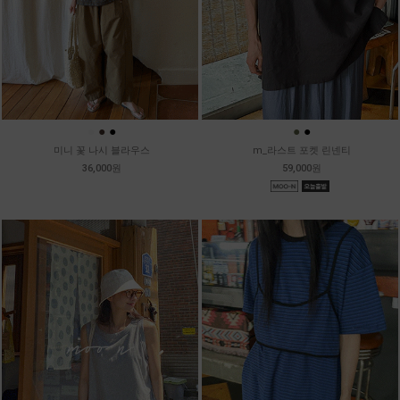
●
●
●
●
●
미니 꽃 나시 블라우스
m_라스트 포켓 린넨티
36,000원
59,000원