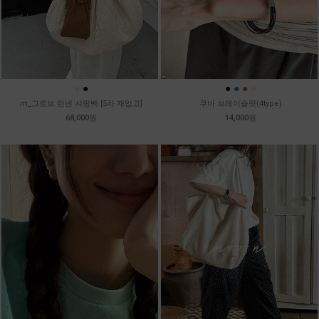
●
●
●
●
●
●
m_그로브 린넨 셔링백 [5차 재입고]
쿠바 브레이슬릿(4type)
68,000원
14,000원