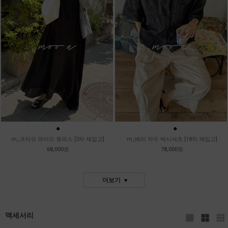
●
●
●
m_크러쉬 와이드 원피스 [3차 재입고]
m_베리 자수 박시셔츠 [18차 재입고]
68,000원
78,000원
더보기
액세서리