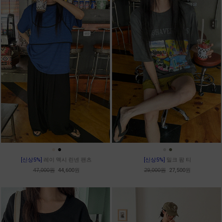
●
●
●
●
[신상5%]
레이 맥시 린넨 팬츠
[신상5%]
밀크 팜 티
47,000원
44,600원
29,000원
27,500원