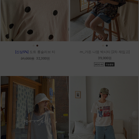
●
●
●
●
[신상5%]
도트 롱슬리브 티
m_가든 나염 박시티 [2차 재입고]
39,000원
34,000원
32,300원