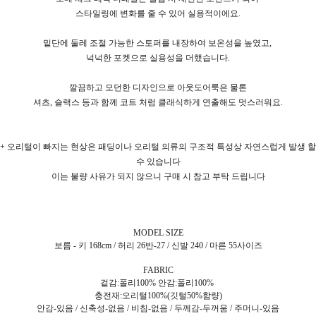
스타일링에 변화를 줄 수 있어 실용적이에요.
밑단에 둘레 조절 가능한 스토퍼를 내장하여 보온성을 높였고,
넉넉한 포켓으로 실용성을 더했습니다.
깔끔하고 모던한 디자인으로 아웃도어룩은 물론
셔츠, 슬랙스 등과 함께 코트 처럼 클래식하게 연출해도 멋스러워요.
+ 오리털이 빠지는 현상은 패딩이나 오리털 의류의 구조적 특성상 자연스럽게 발생 할
수 있습니다
이는 불량 사유가 되지 않으니 구매 시 참고 부탁 드립니다
MODEL SIZE
보름 - 키 168cm / 허리 26반-27 / 신발 240 / 마른 55사이즈
FABRIC
겉감:폴리100% 안감:폴리100%
충전재:오리털100%(깃털50%함량)
안감-있음 / 신축성-없음 / 비침-없음 / 두께감-두꺼움 / 주머니-있음