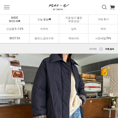
MADE
지금 입기 좋은
오늘 출발🚚
구매 후기
MOO-N🖤
무엔 린넨
신상품 5~10%
아우터
상의
하의
BEST 50
원피스,점프수트
액세서리
시즌세일70%
OUTER
자켓,점퍼