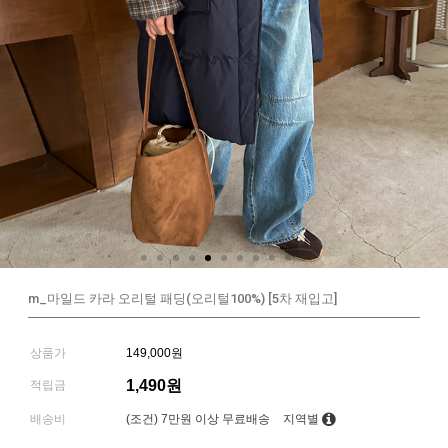
m_마일드 카라 오리털 패딩(오리털100%) [5차 재입고]
상품가
149,000원
1,490원
적립금
배송비
(조건)
7만원 이상 무료배송
지역별