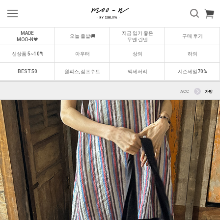
MADE
지금 입기 좋은
오늘 출발🚚
구매 후기
MOO-N🖤
무엔 린넨
신상품 5~10%
아우터
상의
하의
BEST 50
원피스,점프수트
액세서리
시즌세일70%
ACC
가방