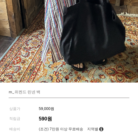
m_위켄드 린넨 백
상품가
59,000원
590원
적립금
배송비
(조건)
7만원 이상 무료배송
지역별