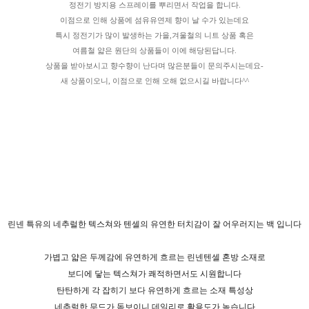
정전기 방지용 스프레이를 뿌리면서 작업을 합니다.
이점으로 인해 상품에 섬유유연제 향이 날 수가 있는데요
특시 정전기가 많이 발생하는 가을,겨울철의 니트 상품 혹은
여름철 얇은 원단의 상품들이 이에 해당된답니다.
상품을 받아보시고 향수향이 난다며 많은분들이 문의주시는데요-
새 상품이오니, 이점으로 인해 오해 없으시길 바랍니다^^
린넨 특유의 네추럴한 텍스쳐와 텐셀의 유연한 터치감이 잘 어우러지는 백 입니다
가볍고 얇은 두께감에 유연하게 흐르는 린넨텐셀 혼방 소재로
보디에 닿는 텍스쳐가 쾌적하면서도 시원합니다
탄탄하게 각 잡히기 보다 유연하게 흐르는 소재 특성상
네추럴한 무드가 돋보이니 데일리로 활용도가 높습니다