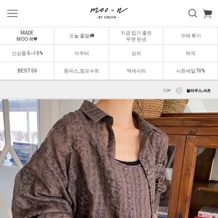
MADE
지금 입기 좋은
오늘 출발🚚
구매 후기
MOO-N🖤
무엔 린넨
신상품 5~10%
아우터
상의
하의
BEST 50
원피스,점프수트
액세서리
시즌세일70%
TOP
블라우스,셔츠