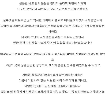
은은한 세로 결의 톤온톤 컬러의 플라워 패턴이 더해져
느긋한 분위기에 세련되고 고급스러운 분위기를 연출하죠
실루엣은 여유로운 품의 박시한 핏이며 기본 셔츠 디테일에서 벗어나지 않습니다
드랍된 숄더라인에 와이드한 암홀라인은 미운살을 가려주면서도 편안한 착용감을 선
사하죠
더욱이 포인트 있게 옆선을 라운드로 디자인하면서
앞판,뒷판 기장감을 다르게 주어 빼 입었을 때도 자연스럽습니다
마감처리도 안쪽에 시접이 보이지 않도록 커버스티치 작업을 진행하여 완성도를 높였
고
브랜드 못지 않은 꼼꼼한 공정으로
제작해 촘촘한 땀수를 확인하실 수 있어요
가벼운 착용감과 보디에 붙지 않는 쾌적한 감촉이
여름에 더할 나위 없는 셔츠 겸 써머 아우터가 될 꺼에요
다양한 t,p,o에 고급진 룩을 연출하기 좋습니다
밸런스 있게 함께 제작된 원피스와의 셋업 매치도 좋으니 꼭 소장 하셨으면 좋겠어요