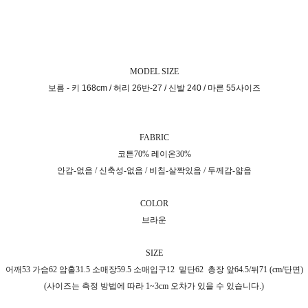
MODEL SIZE
보름 - 키 168cm / 허리 26반-27 / 신발 240 / 마른 55사이즈
FABRIC
코튼70% 레이온30%
안감-없음 / 신축성-없음 / 비침-살짝있음 / 두께감-얇음
COLOR
브라운
SIZE
어깨53 가슴62 암홀31.5 소매장59.5 소매입구12
밑단62
총장 앞64.5/뒤71 (cm/단면)
(사이즈는 측정 방법에 따라 1~3cm 오차가 있을 수 있습니다.)