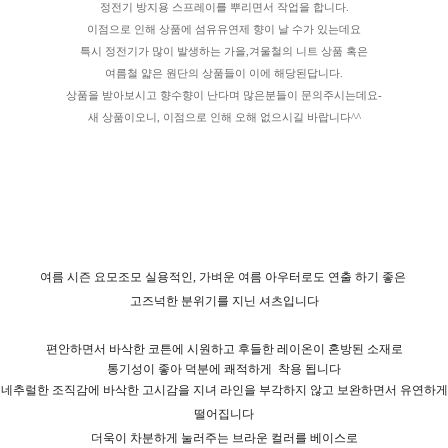
정전기 방지용 스프레이를 뿌리면서 작업을 합니다.
이점으로 인해 상품에 섬유유연제 향이 날 수가 있는데요
특시 정전기가 많이 발생하는 가을,겨울철의 니트 상품 혹은
여름철 얇은 원단의 상품들이 이에 해당된답니다.
상품을 받아보시고 향수향이 난다며 많은분들이 문의주시는데요-
새 상품이오니, 이점으로 인해 오해 없으시길 바랍니다^^
여름 시즌 요모조모 실용적인, 가벼운 여름 아우터로도 연출 하기 좋은
고즈넉한 분위기를 지닌 셔츠입니다
편안하면서 바삭한 코튼에 시원하고 후들한 레이온이 혼방된 소재로
통기성이 좋아 덕분에 쾌적하게
착용 됩니다
네추럴한 조직감에 바삭한 고시감을 지녀 라인을 부각하지 않고 보완하면서 유연하게
떨어집니다
더욱이 차분하게 눌러주는 브라운 컬러를 베이스로