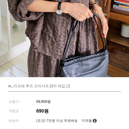
m_리프레 루즈 오버셔츠 [2차 재입고]
상품가
69,800원
690원
적립금
배송비
(조건)
7만원 이상 무료배송
지역별