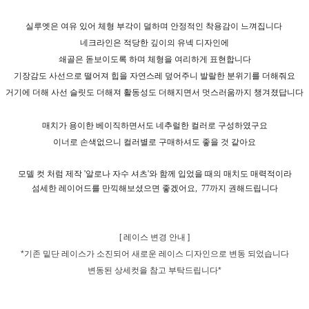
실루엣은 여유 있어 체형 부각이 덜하며 안정적인 착용감이 느껴집니다
네크라인은 적당한 깊이의 유넥 디자인에
쇄골은 돋보이도록 하며 체형을 여리하게 표현합니다
기장감도 사선으로 떨어져 힙을 자연스레 덮어주니 발랄한 분위기를 더해줘요
거기에 더해 사선 슬릿도 더해져 활동성도 더해지면서 멋스러움까지 챙겨졌답니다
매치가 용이한 베이직하면서도 네추럴한 컬러로 구성하였구요
이너로 손색없으니 컬러별로 구매하셔도 좋을 것 같아요
모델 컷 처럼 제작 '알로나 자수 셔츠'와 함께 입었을 때의 매치도 매력적이라
섬세한 레이어드를 만끽해보셨으면 좋겠어요,
77까지 권해드립니다
[ 레이스 변경 안내 ]
*기존 밑단 레이스가 소진되어 새로운 레이스 디자인으로 변동 되었습니다
변동된 상세컷을 참고 부탁드립니다*