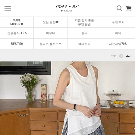
MADE
지금 입기 좋은
오늘 출발🚚
구매 후기
MOO-N🖤
무엔 린넨
신상품 5~10%
아우터
상의
하의
BEST 50
원피스,점프수트
액세서리
시즌세일70%
TOP
나시