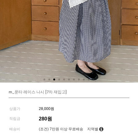
m_푼타 레이스 나시 [7차 재입고]
상품가
28,000원
280원
적립금
배송비
(조건)
7만원 이상 무료배송
지역별