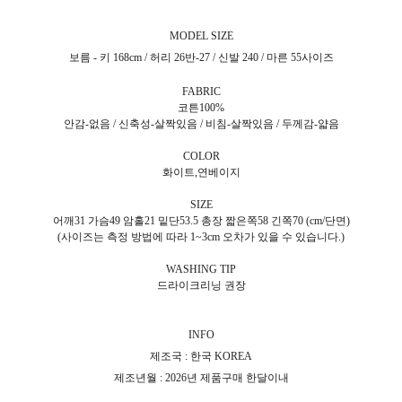
MODEL SIZE
보름 - 키 168cm / 허리 26반-27 / 신발 240 / 마른 55사이즈
FABRIC
코튼100%
안감-없음 / 신축성-살짝있음 / 비침-살짝있음 / 두께감-얇음
COLOR
화이트,연베이지
SIZE
어깨31 가슴49 암홀21 밑단53.5 총장 짧은쪽58 긴쪽70 (cm/단면)
(사이즈는 측정 방법에 따라 1~3cm 오차가 있을 수 있습니다.)
WASHING TIP
드라이크리닝 권장
INFO
제조국 :
한국 KOREA
제조년월 : 2026년 제품구매 한달이내