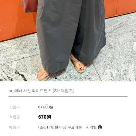
m_에버 사선 와이드팬츠 [2차 재입고]
상품가
67,000원
670원
적립금
배송비
(조건)
7만원 이상 무료배송
지역별