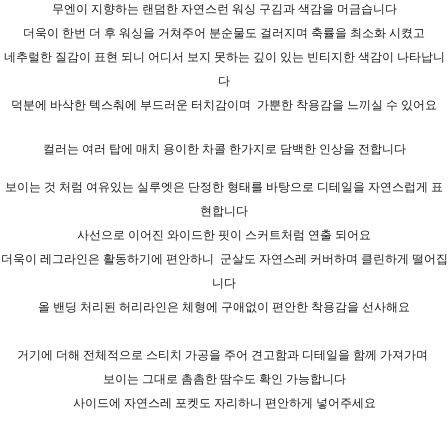
무엔이 지향하는 랜덤한 자연스런 워싱 구김과 색감을 머금습니다
더욱이 한번 더 후 워싱을 거쳐주어 분순물도 걸러지며 축률을 최소화 시켰고
네추럴한 질감이 표현 되니 어디서 보지 못하는 깊이 있는 빈티지한 색감이 나타납니
다
덕분에 바삭한 텍스춰에 부드러운 터치감이며
가뿐한 착용감을 느끼실 수 있어요
컬러는 여러 탑에 매치 용이한 차콜 한가지로 담백한 인상을 전합니다
보이는 것 처럼 여유있는 실루엣은 단정한 형태를 바탕으로 디테일을 자연스럽게 표
현합니다
사선으로 이어진 와이드한 핏이 스커트처럼 연출 되어요
더욱이 레그라인은 활동하기에 편안하니
군살도 자연스레 커버하며 클린하게 떨어집
니다
올 밴딩 처리된 허리라인은 체형에 구애없이 편안한 착용감을 선사해요
거기에 더해 전체적으로 스티치 가공을 주어 견고함과 디테일을 함께 가져가며
보이는 그대로 촘촘한 땀수도 확인 가능합니다
사이드에 자연스레 포켓도 자리하니 편안하게 넣어주세요