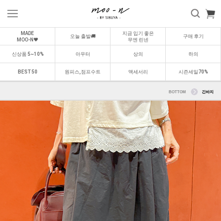
MADE
지금 입기 좋은
오늘 출발🚚
구매 후기
MOO-N🖤
무엔 린넨
신상품 5~10%
아우터
상의
하의
BEST 50
원피스,점프수트
액세서리
시즌세일70%
BOTTOM
긴바지