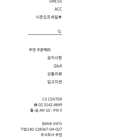
DRESS
ACC
시즌오프세일🌟
무엔 쿠폰팩💌
공지사항
Q&A
상품리뷰
입고지연
CS CENTER
☎ 02.3142.4849
월-금 AM 10 - PM 5
BANK INFO
기업140-128367-04-027
주식회사 무엔