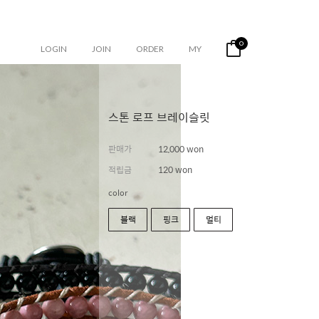
0
LOGIN
JOIN
ORDER
MY
스톤 로프 브레이슬릿
판매가
12,000 won
적립금
120 won
color
블랙
핑크
멀티