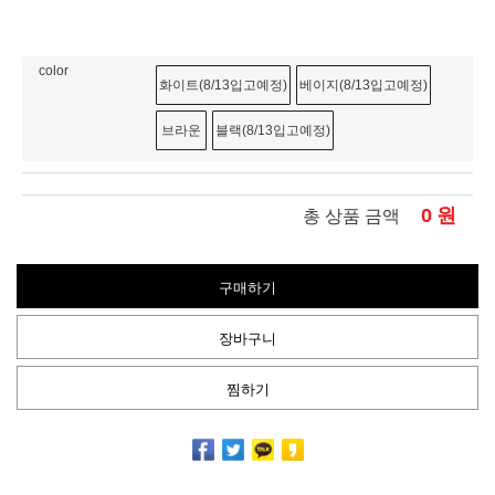
color
화이트(8/13입고예정)
베이지(8/13입고예정)
브라운
블랙(8/13입고예정)
0
원
총 상품 금액
구매하기
장바구니
찜하기