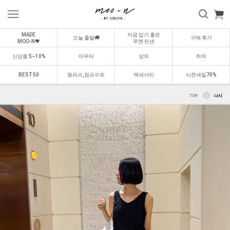
MADE
지금 입기 좋은
오늘 출발🚚
구매 후기
MOO-N🖤
무엔 린넨
신상품 5~10%
아우터
상의
하의
BEST 50
원피스,점프수트
액세서리
시즌세일70%
TOP
나시