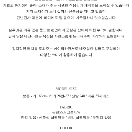
가볍고 통기성이 좋아
소재가 주는 시원한 착용감과 쾌적함을 느끼실 수 있습니다
져지 소재이다 보니 살짝의 신축성을 지니고 있으며
린넨원사 덕분에
바디에도 덜 붙으며
네추럴하니 멋스럽습니다
실루엣은 여유 있는 품으로 편안하며 군살은 잡아줘 체형 부각이 덜합니다
깊지 않은 네크라인은 목선을 자연스럽게 드러내주어 여리하게 표현합니다
감각적인 매치를 도와주는 베이직하면서도 네추럴한 컬러로 구성하여
다양한 코디에 활용하기 좋습니다
MODEL SIZE
보름 - 키 168cm / 허리 26반-27 / 신발 240 / 마른 55사이즈
FABRIC
린넨55% 코튼45%
안감-없음 / 신축성-살짝있음 / 비침-살짝있음 / 두께감-얇음
COLOR