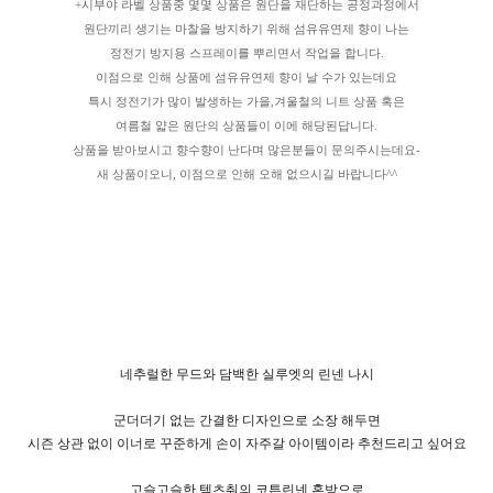
+시부야 라벨 상품중 몇몇 상품은 원단을 재단하는 공정과정에서
원단끼리 생기는 마찰을 방지하기 위해 섬유유연제 향이 나는
정전기 방지용 스프레이를 뿌리면서 작업을 합니다.
이점으로 인해 상품에 섬유유연제 향이 날 수가 있는데요
특시 정전기가 많이 발생하는 가을,겨울철의 니트 상품 혹은
여름철 얇은 원단의 상품들이 이에 해당된답니다.
상품을 받아보시고 향수향이 난다며 많은분들이 문의주시는데요-
새 상품이오니, 이점으로 인해 오해 없으시길 바랍니다^^
네추럴한 무드와 담백한 실루엣의 린넨 나시
군더더기 없는 간결한 디자인으로 소장 해두면
시즌 상관 없이 이너로 꾸준하게 손이 자주갈 아이템이라 추천드리고 싶어요
고슬고슬한 텍츠춰의 코튼린넨 혼방으로