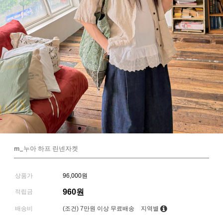
m_누아 하프 린넨자켓
상품가
96,000원
960원
적립금
배송비
(조건)
7만원 이상 무료배송
지역별