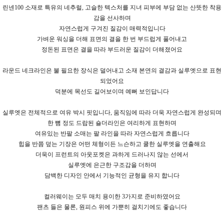
린넨100 소재로 특유의 네추럴, 고슬한 텍스처를 지녀 피부에 부담 없는 산뜻한 착용
감을 선사하며
자연스럽게 구겨진 질감이 매력적입니다
가벼운 워싱을 더해 표면의 결을 한 번 부드럽게 풀어내고
정돈된 표면은 결을 따라 부드러운 질감이 더해졌어요
라운드 네크라인은 불
필요한 장식은 덜어내고 소재 본연의 결감과 실루엣으로 표현
되었어요
덕분에 목선도 길어보이며 예뻐 보인답니다
실루엣은 전체적으로 여유 박시 핏입니다, 움직임에 따라 더욱 자연스럽게 완성되며
한 뼘 정도 드랍된 숄더라인은 여리하게 표현하며
여유있는 반팔 소매는 팔 라인을 따라 자연스럽게 흐릅니다
힙을 반쯤 덮는 기장은 어떤 체형이든 느슨하고 쿨한 실루엣을 연출해요
더욱이 프런트의 아웃포켓은 과하게 드러나지 않는 선에서
실루엣에 은근한 구조감을 더하며
담백한 디자인 안에서 기능적인 균형을 유지 합니다
컬러웨이는 모두 매치 용이한 3가지로 준비하였어요
팬츠 들은 물론, 원피스 위에 가뿐히 걸치기에도 좋습니다