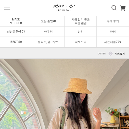
MADE
지금 입기 좋은
오늘 출발🚚
구매 후기
MOO-N🖤
무엔 린넨
신상품 5~10%
아우터
상의
하의
BEST 50
원피스,점프수트
액세서리
시즌세일70%
OUTER
자켓,점퍼