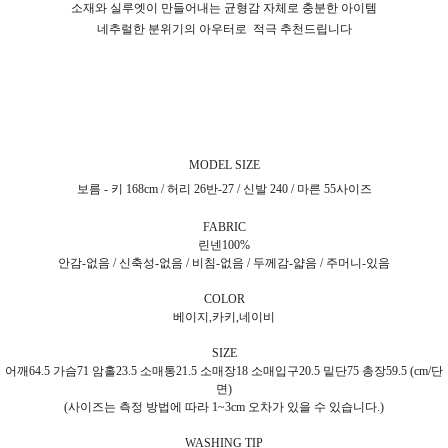
소재와 실루엣이 만들어내는 균형감 자체로 충분한 아이템
네추럴한 분위기의 아우터로
적극 추천드립니다
MODEL SIZE
보름 - 키 168cm / 허리 26반-27 / 신발 240 / 마른 55사이즈
FABRIC
린넨100%
안감-없음 / 신축성-없음 / 비침-없음 / 두께감-얇음 / 주머니-있음
COLOR
베이지,카키,네이비
SIZE
어깨64.5 가슴71 암홀23.5 소매통21.5 소매장18 소매입구20.5 밑단75 총장59.5 (cm/단
면)
(사이즈는 측정 방법에 따라 1~3cm 오차가 있을 수 있습니다.)
WASHING TIP