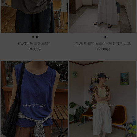
●
●
●
●
m_라스트 포켓 린넨티
m_밴프 핀턱 린넨스커트 [3차 재입고]
59,000원
98,000원