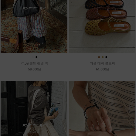
●
●
●
●
●
m_위켄드 린넨 백
와플 메쉬 블로퍼
59,000원
61,000원