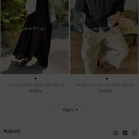
●
●
●
m_크러쉬 와이드 원피스 [3차 재입고]
m_베리 자수 박시셔츠 [18차 재입고]
68,000원
78,000원
더보기
액세서리