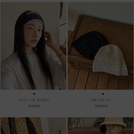
●
●
●
네이비 니트 헤어밴드
코튼 네트 비니
10,000원
18,000원