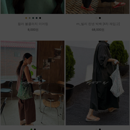
●
●
●
●
●
●
●
컬러 볼클러치 이어링
m_빌리 린넨 빅백 [4차 재입고]
8,000원
68,000원
●
●
●
●