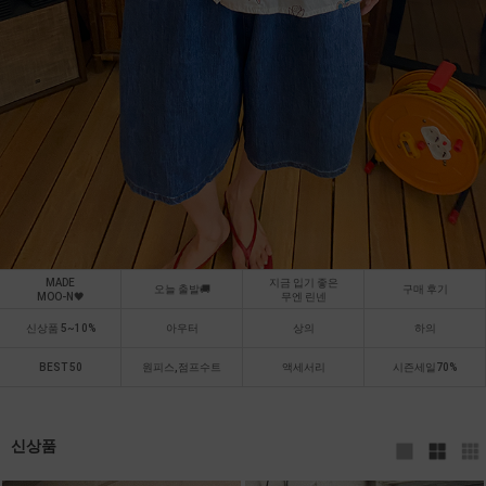
MADE
지금 입기 좋은
오늘 출발🚚
구매 후기
MOO-N🖤
무엔 린넨
신상품 5~10%
아우터
상의
하의
BEST 50
원피스,점프수트
액세서리
시즌세일70%
신상품