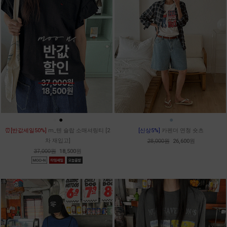
●
●
●
⏰[반값세일50%]
m_텐 슬랍 소매셔링티 [2
[신상5%]
카펜더 연청 숏츠
차 재입고]
28,000원
26,600원
37,000원
18,500원