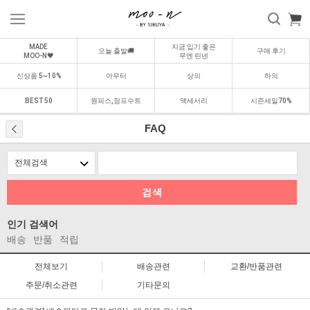
MADE
지금 입기 좋은
오늘 출발🚚
구매 후기
MOO-N🖤
무엔 린넨
신상품 5~10%
아우터
상의
하의
BEST 50
원피스,점프수트
액세서리
시즌세일70%
FAQ
검색
인기 검색어
배송
반품
적립
전체보기
배송관련
교환/반품관련
주문/취소관련
기타문의