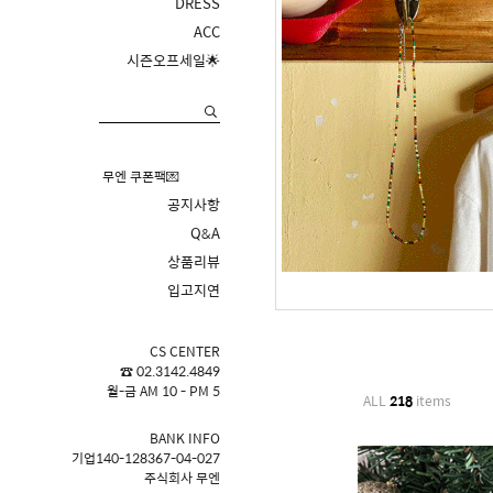
DRESS
ACC
시즌오프세일🌟
무엔 쿠폰팩💌
공지사항
Q&A
상품리뷰
입고지연
CS CENTER
☎ 02.3142.4849
월-금 AM 10 - PM 5
ALL
218
items
BANK INFO
기업140-128367-04-027
주식회사 무엔