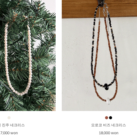
●
●
●
 진주 네크리스
모로코 비즈 네크리스
7,000 won
18,000 won