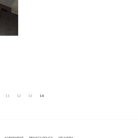
11
12
13
14
AGREEMENT
PRIVACY POLICY
DELIVERY