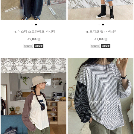
●
●
●
●
m_더스티 스트라이프 박시티
m_모지코 랍바 박시티
39,800원
37,000원