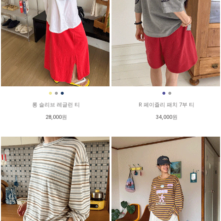
●
●
●
●
●
롱 슬리브 레글런 티
R 페이즐리 패치 7부 티
28,000원
34,000원