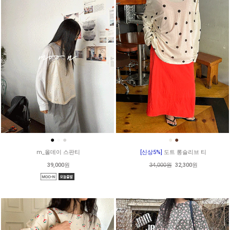
●
●
●
●
●
m_올데이 스판티
[신상5%]
도트 롱슬리브 티
39,000원
34,000원
32,300원