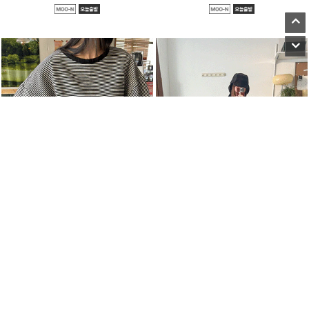
●
●
●
m_시져 단가라 랍바티 [4차 재입고]
m_콥 싱글 레이어티
48,000원
49,000원