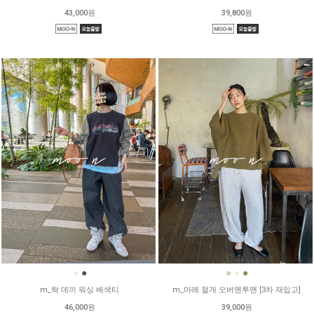
43,000원
39,800원
●
●
●
●
●
m_락 데끼 워싱 배색티
m_마레 절개 오버맨투맨 [3차 재입고]
46,000원
39,000원