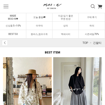
MADE
지금 입기 좋은
오늘 출발🚚
구매 후기
MOO-N🖤
무엔 린넨
신상품 5~10%
아우터
상의
하의
BEST 50
원피스,점프수트
액세서리
시즌세일70%
TOP
긴팔티
BEST ITEM
BEST
BEST
0
1
0
2