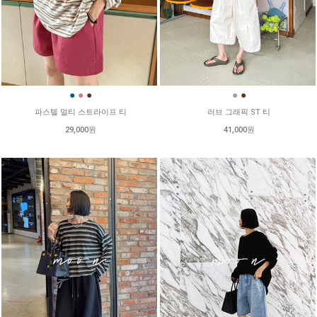
●
●
●
●
●
파스텔 멀티 스트라이프 티
러브 그래픽 ST 티
29,000원
41,000원