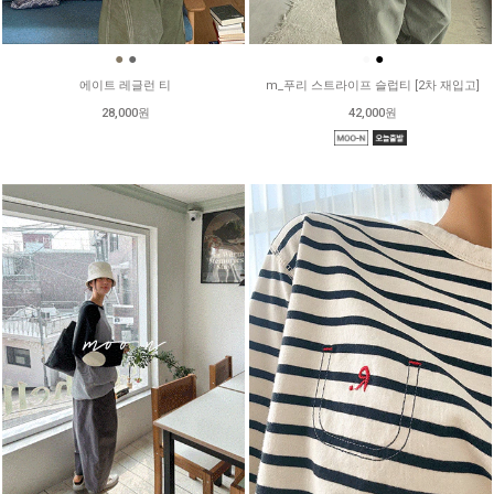
●
●
●
●
에이트 레글런 티
m_푸리 스트라이프 슬럽티 [2차 재입고]
28,000원
42,000원