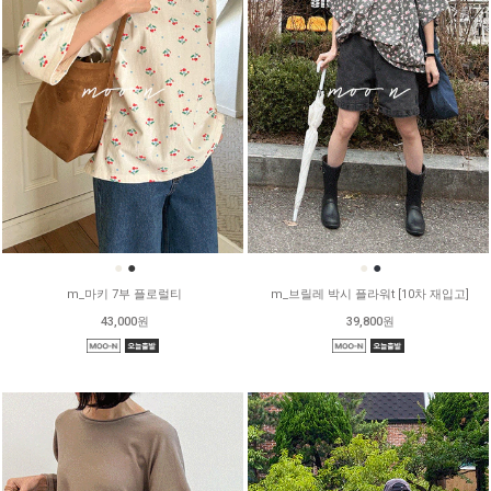
●
●
●
●
m_마키 7부 플로럴티
m_브릴레 박시 플라워t [10차 재입고]
43,000원
39,800원