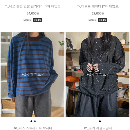
m_네오 슬럽 언발 단가라티 [2차 재입고]
m_타브르 패치티 [2차 재입고]
34,000원
29,000원
●
●
●
●
m_퍼스 스트라이프 박시티
m_포키 픽셀나염티