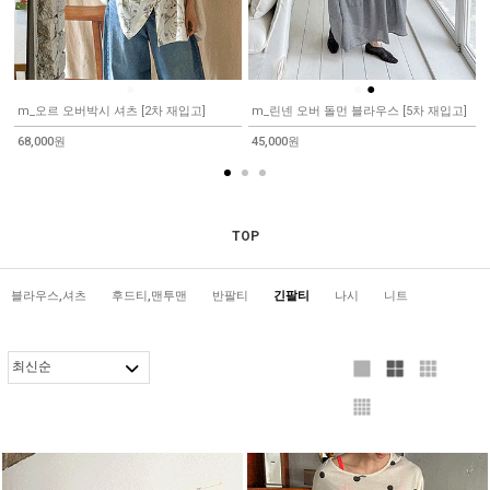
●
●
●
m_오르 오버박시 셔츠 [2차 재입고]
m_린넨 오버 돌먼 블라우스 [5차 재입고]
68,000원
45,000원
TOP
블라우스,셔츠
후드티,맨투맨
반팔티
긴팔티
나시
니트