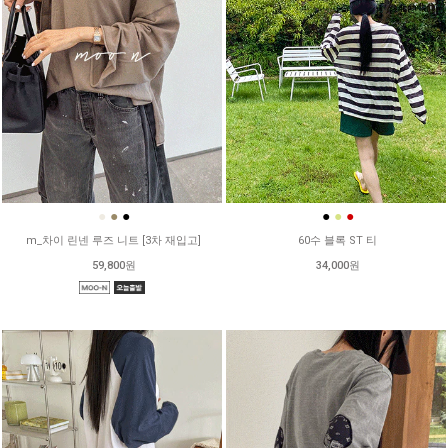
●
●
●
●
●
●
m_차이 린넨 루즈 니트 [3차 재입고]
60수 블록 ST 티
59,800원
34,000원