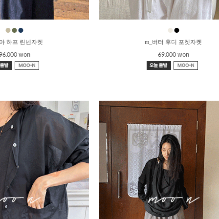
●
●
●
●
●
누아 하프 린넨자켓
m_버터 후디 포켓자켓
96,000 won
69,000 won