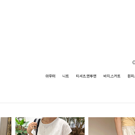
아우터
니트
티셔츠,맨투맨
바지,스커트
원피