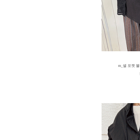
m_셀 포켓 블