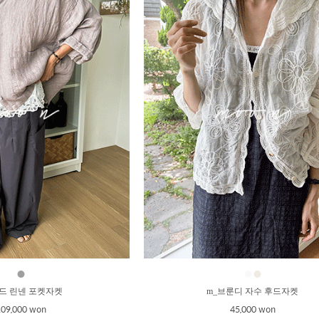
●
●
●
아드 린넨 포켓자켓
m_브룬디 자수 후드자켓
109,000 won
45,000 won