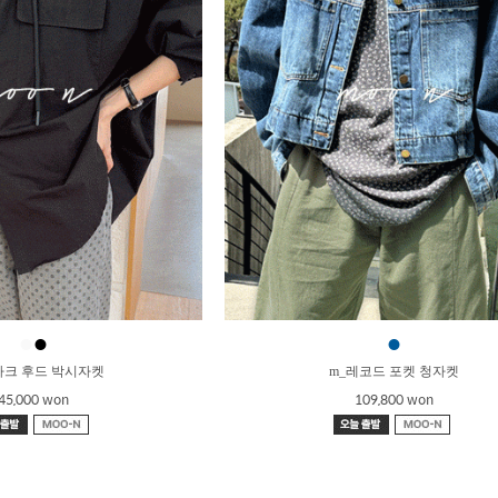
●
●
●
바크 후드 박시자켓
m_레코드 포켓 청자켓
45,000 won
109,800 won