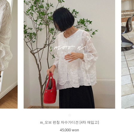
●
m_오브 펀칭 자수가디건 [4차 재입고]
45,000 won