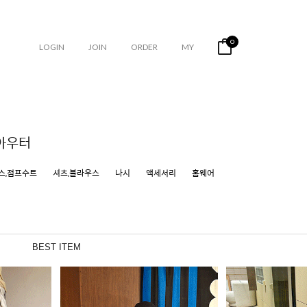
0
LOGIN
JOIN
ORDER
MY
아우터
스,점프수트
셔츠,블라우스
나시
액세서리
홈웨어
BEST ITEM