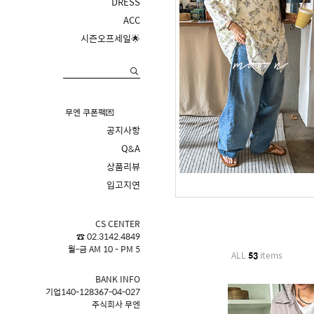
DRESS
ACC
시즌오프세일🌟
무엔 쿠폰팩💌
공지사항
Q&A
상품리뷰
입고지연
CS CENTER
☎ 02.3142.4849
월-금 AM 10 - PM 5
ALL
53
items
BANK INFO
기업140-128367-04-027
주식회사 무엔