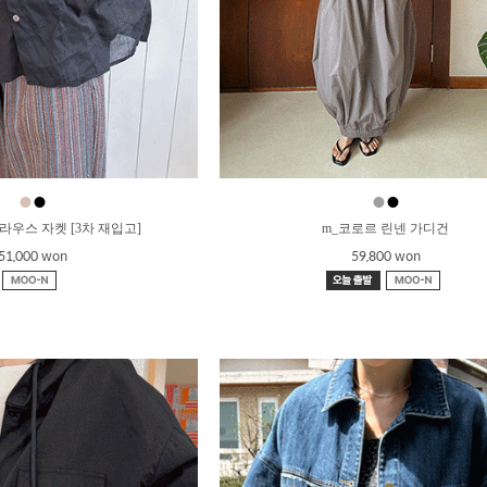
●
●
●
●
라우스 자켓 [3차 재입고]
m_코로르 린넨 가디건
51,000 won
59,800 won