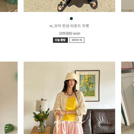
●
●
m_모어 린넨 라운드 자켓
109,000 won