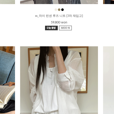
●
●
●
m_차이 린넨 루즈 니트 [3차 재입고]
59,800 won