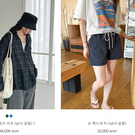
●
●
●
크 셔츠 (남녀 공용) 2
뉴 멕시코 티 (남녀 공용)
46,000 won
32,000 won