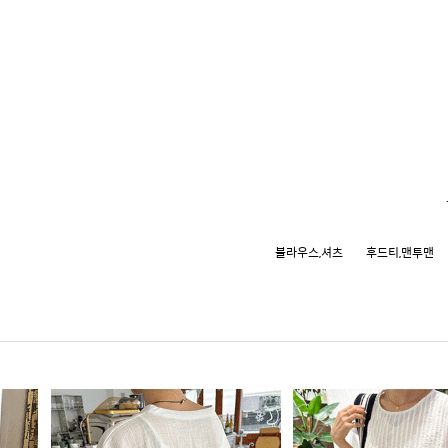
블라우스,셔츠
후드티,맨투맨