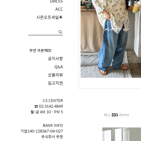
DRESS
ACC
시즌오프세일🌟
무엔 쿠폰팩💌
공지사항
Q&A
상품리뷰
입고지연
CS CENTER
☎ 02.3142.4849
월-금 AM 10 - PM 5
ALL
331
items
BANK INFO
기업140-128367-04-027
주식회사 무엔