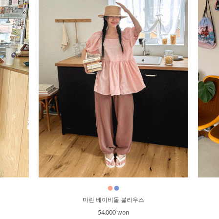
●
●
마린 베이비돌 블라우스
54,000 won