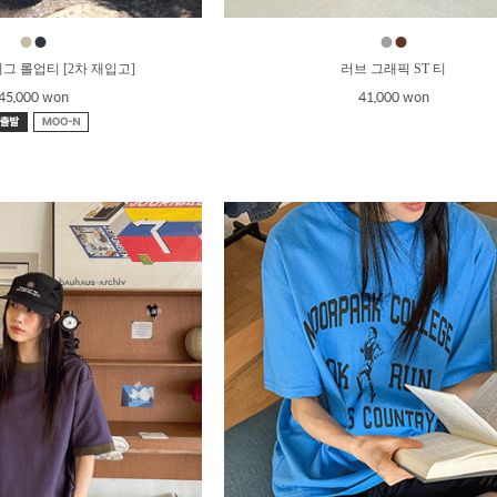
●
●
●
●
그 롤업티 [2차 재입고]
러브 그래픽 ST 티
45,000 won
41,000 won