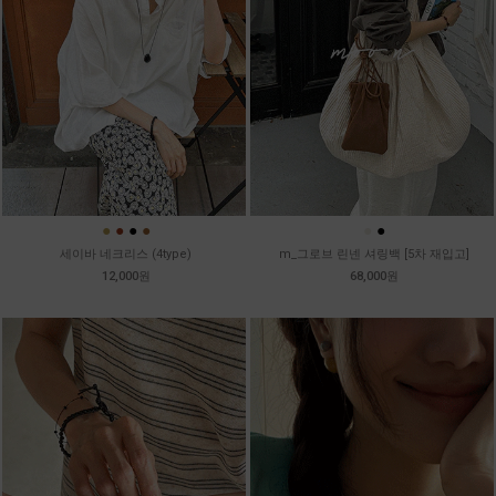
●
●
●
●
●
●
세이바 네크리스 (4type)
m_그로브 린넨 셔링백 [5차 재입고]
12,000원
68,000원