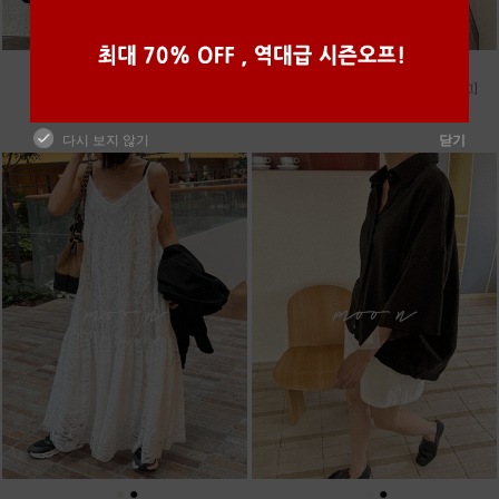
●
●
●
●
●
●
m_마무 린넨 나시 [4차 재입고]
m_밴프 핀턱 린넨스커트 [3차 재입고]
28,000원
98,000원
다시 보지 않기
닫기
●
●
●
●