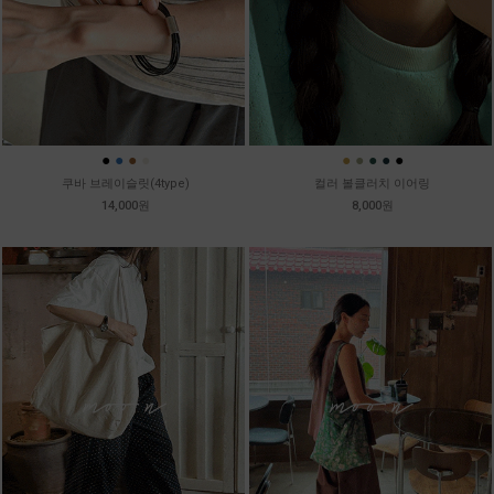
●
●
●
●
●
●
●
●
●
쿠바 브레이슬릿(4type)
컬러 볼클러치 이어링
14,000원
8,000원