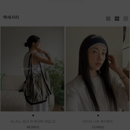
액세서리
●
●
m_모노 잉크 빅 백 [3차 재입고]
네이비 니트 헤어밴드
68,000원
10,000원