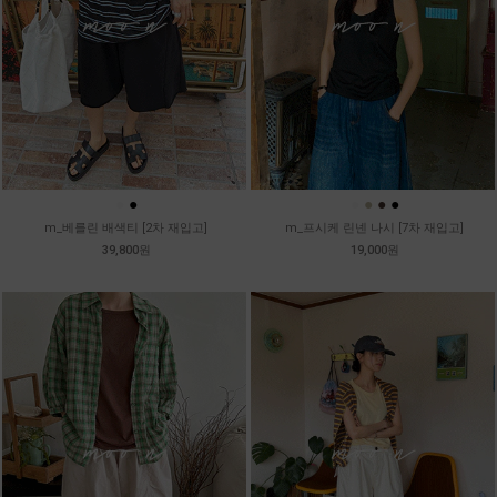
●
●
●
●
●
●
m_베를린 배색티 [2차 재입고]
m_프시케 린넨 나시 [7차 재입고]
39,800원
19,000원