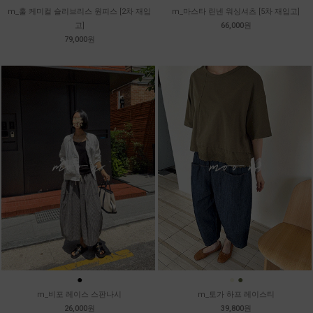
m_훌 케미컬 슬리브리스 원피스 [2차 재입
m_마스타 린넨 워싱셔츠 [5차 재입고]
고]
66,000원
79,000원
●
●
●
m_비포 레이스 스판나시
m_토가 하프 레이스티
26,000원
39,800원