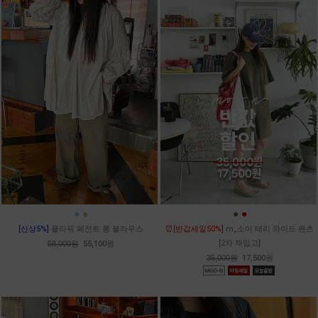
●
●
●
●
[신상5%]
플라워 페전트 롱 블라우스
⏰[반값세일50%]
m_소이 테리 와이드 팬츠
[2차 재입고]
58,000원
55,100원
35,000원
17,500원