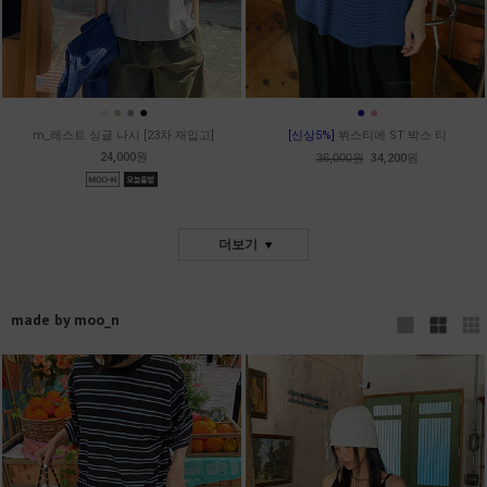
●
●
●
●
●
●
m_레스트 싱글 나시 [23차 재입고]
[신상5%]
뷔스티에 ST 박스 티
24,000원
36,000원
34,200원
더보기
made by moo_n