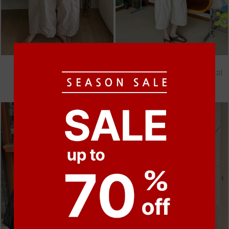
●
●
●
●
m_비휴 체크 박시셔츠
m_헤세드 스티치 데님팬츠 [4차 재입고]
52,000원
87,000원