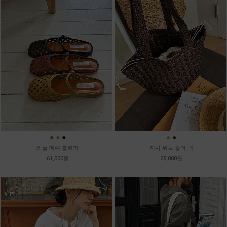
●
●
●
●
●
와플 메쉬 블로퍼
지사 위브 숄더 백
61,000원
25,000원