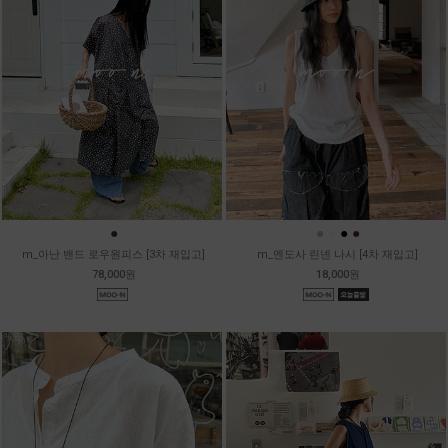
●
●
●
●
●
m_아난 밴드 로우원피스 [3차 재입고]
m_멘도사 린넨 나시 [4차 재입고]
78,000원
18,000원