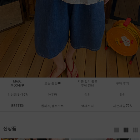
MADE
지금 입기 좋은
오늘 출발🚚
구매 후기
MOO-N🖤
무엔 린넨
신상품 5~10%
아우터
상의
하의
BEST 50
원피스,점프수트
액세서리
시즌세일70%
신상품