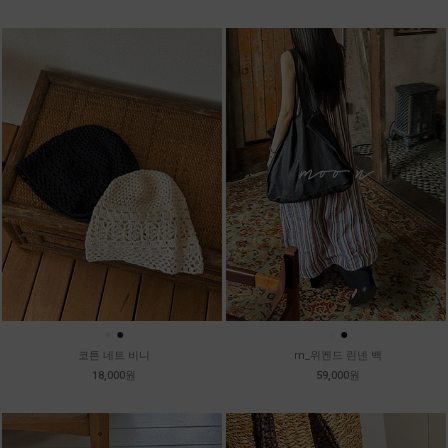
●
●
●
●
코튼 네트 비니
m_위켄드 린넨 백
18,000원
59,000원