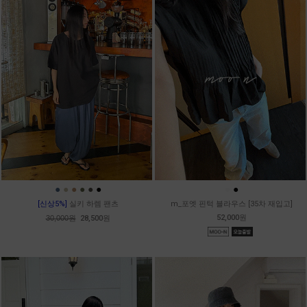
●
●
●
●
●
●
●
●
[신상5%]
실키 하렘 팬츠
m_포엣 핀턱 블라우스 [35차 재입고]
52,000원
30,000원
28,500원