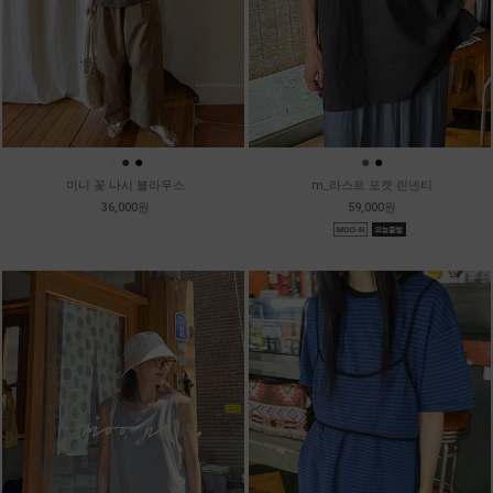
●
●
●
●
●
미니 꽃 나시 블라우스
m_라스트 포켓 린넨티
36,000원
59,000원