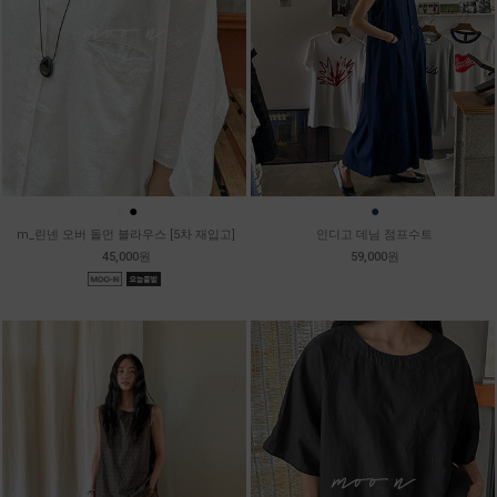
●
●
●
m_린넨 오버 돌먼 블라우스 [5차 재입고]
인디고 데님 점프수트
45,000원
59,000원