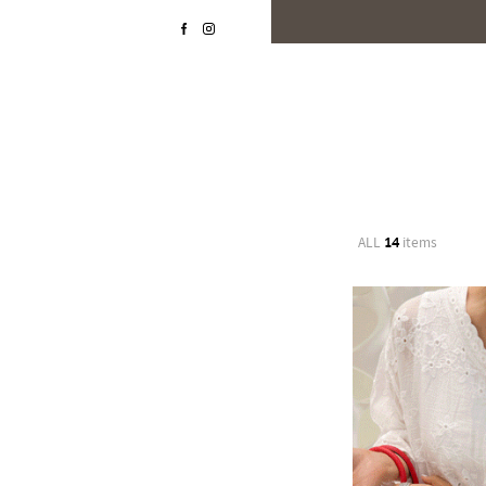
ALL
14
items