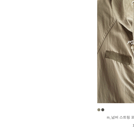
●
●
m_넘버 스트링 