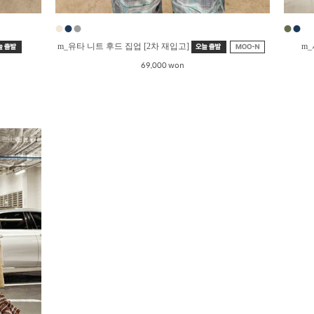
●
●
●
●
●
m_유타 니트 후드 집업 [2차 재입고]
m_
69,000 won