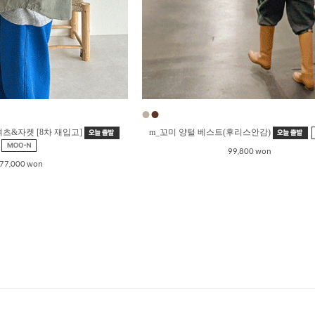
●
●
셔츠&자켓 [8차 재입고]
m_꼬미 양털 베스트(후리스안감)
99,800 won
77,000 won