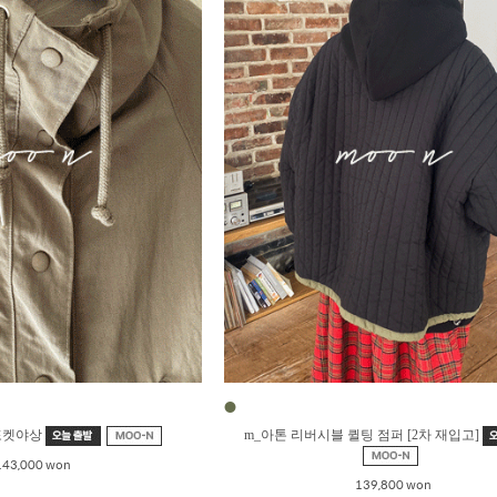
●
포켓야상
m_아톤 리버시블 퀼팅 점퍼 [2차 재입고]
143,000 won
139,800 won