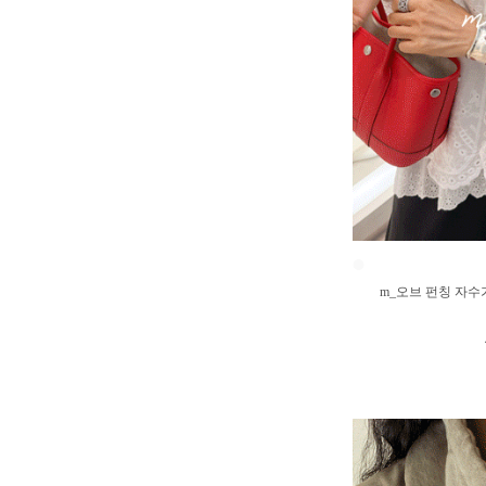
●
m_오브 펀칭 자수