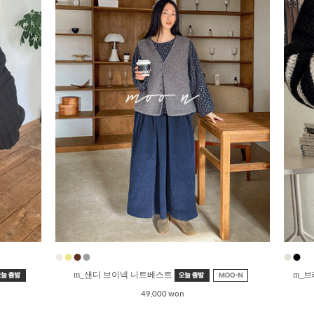
●
●
●
●
●
●
m_샌디 브이넥 니트베스트
m_
49,000 won