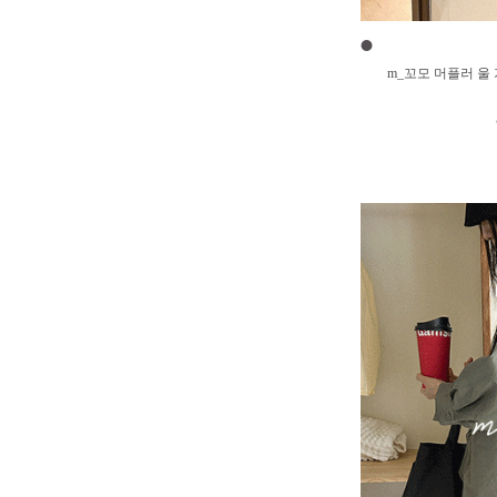
●
m_꼬모 머플러 울 