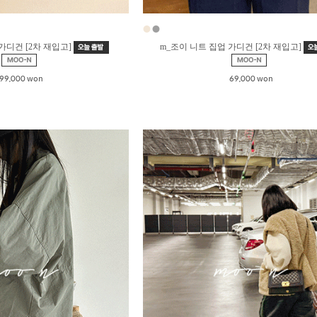
●
●
가디건 [2차 재입고]
m_조이 니트 집업 가디건 [2차 재입고]
99,000 won
69,000 won