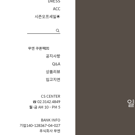
DRESS
ACC
시즌오프세일🌟
무엔 쿠폰팩💌
공지사항
Q&A
상품리뷰
입고지연
CS CENTER
☎ 02.3142.4849
월-금 AM 10 - PM 5
BANK INFO
기업140-128367-04-027
주식회사 무엔