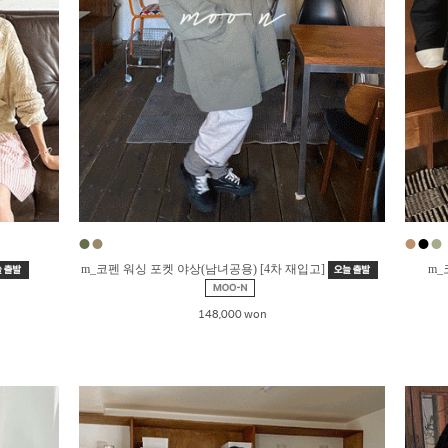
●
●
●
●
●
m_코펜 워싱 포켓 야상(남녀공용) [4차 재입고]
m_
148,000 won