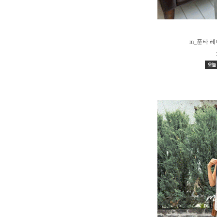
m_푼타 레