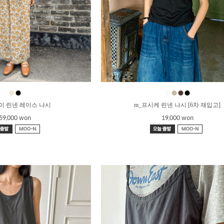
●
●
●
●
●
●
이 린넨 레이스 나시
m_프시케 린넨 나시 [6차 재입고]
59,000 won
19,000 won