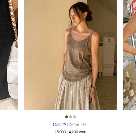
●
●
●
[신상5%]
스너글 나시
15,000
14,200 won