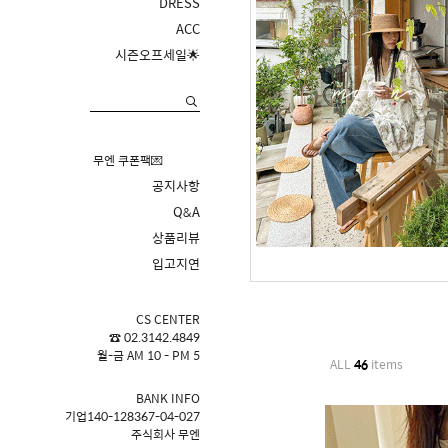
DRESS
ACC
시즌오프세일🌟
무엔 쿠폰팩💌
공지사항
Q&A
상품리뷰
입고지연
CS CENTER
☎ 02.3142.4849
월-금 AM 10 - PM 5
ALL
46
items
BANK INFO
기업140-128367-04-027
주식회사 무엔