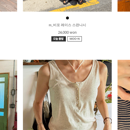
●
m_비포 레이스 스판나시
26,000 won