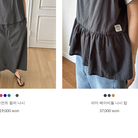
●
●
●
●
●
●
●
●
먼트 컬러 나시
라미 베이비돌 나시 탑
19,000 won
37,000 won