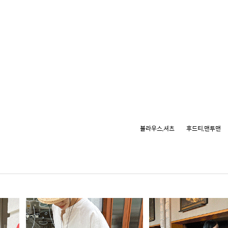
블라우스,셔츠
후드티,맨투맨