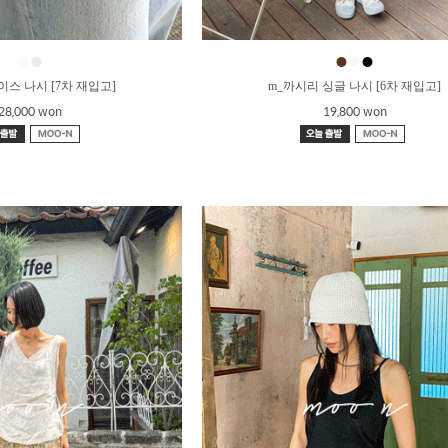
●
●
●
●
●
이스 나시 [7차 재입고]
m_까시리 싱글 나시 [6차 재입고]
28,000 won
19,800 won