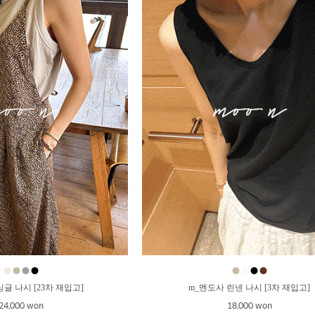
●
●
●
●
●
●
●
●
글 나시 [23차 재입고]
m_멘도사 린넨 나시 [3차 재입고]
24,000 won
18,000 won