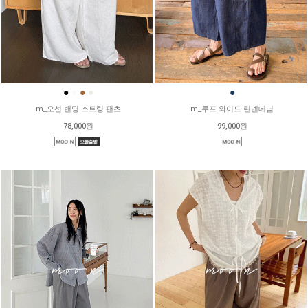
●
●
●
●
●
m_오션 밴딩 스트링 팬츠
m_루프 와이드 린넨데님
78,000원
99,000원