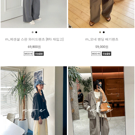
●
●
●
●
m_에센셜 스판 와이드팬츠 [8차 재입고]
m_모네 밴딩 배기팬츠
69,800원
59,000원