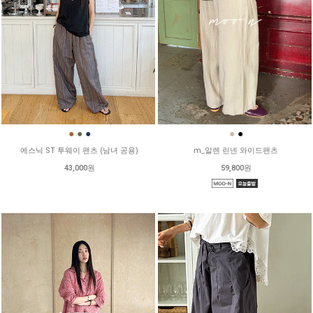
●
●
●
●
●
에스닉 ST 투웨이 팬츠 (남녀 공용)
m_알렌 린넨 와이드팬츠
43,000원
59,800원