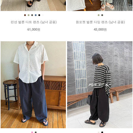
●
●
●
●
●
●
●
●
린넨 벌룬 다트 팬츠 (남녀 공용)
원포켓 벌룬 다잉 팬츠 (남녀 공용)
61,000원
43,000원
●
●
●
●