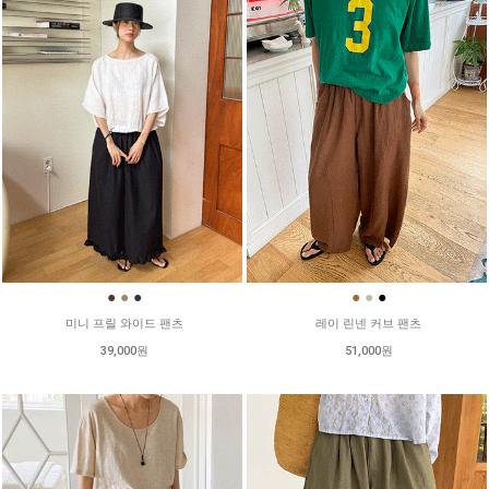
●
●
●
●
●
●
미니 프릴 와이드 팬츠
레이 린넨 커브 팬츠
39,000원
51,000원