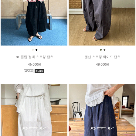
●
●
●
●
m_클립 절개 스트링 팬츠
텐션 스트링 와이드 팬츠
46,000원
48,000원