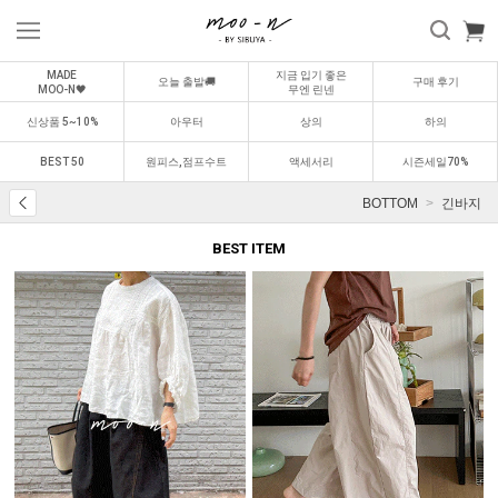
MADE
지금 입기 좋은
오늘 출발🚚
구매 후기
MOO-N🖤
무엔 린넨
신상품 5~10%
아우터
상의
하의
BEST 50
원피스,점프수트
액세서리
시즌세일70%
BOTTOM
긴바지
BEST ITEM
BEST
BEST
0
1
0
2