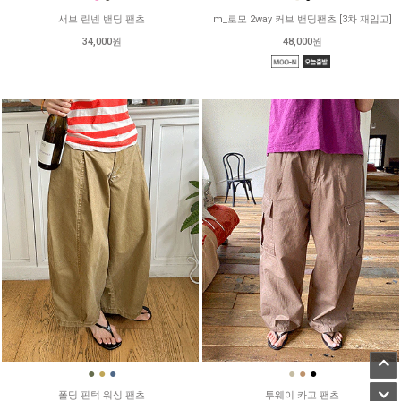
서브 린넨 밴딩 팬츠
m_로모 2way 커브 밴딩팬츠 [3차 재입고]
34,000원
48,000원
●
●
●
●
●
●
폴딩 핀턱 워싱 팬츠
투웨이 카고 팬츠