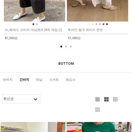
●
●
●
●
●
●
●
●
m_헤세드 스티치 데님팬츠 [4차 재입고]
투라인 절개 와이드 팬츠
87,000원
51,000원
BOTTOM
반바지
긴바지
데님
스커트
레깅스