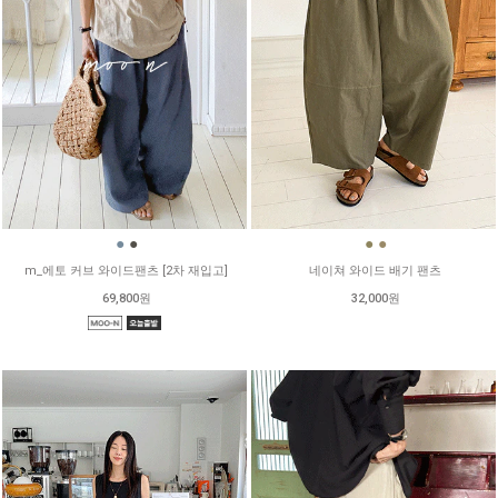
●
●
●
●
m_에토 커브 와이드팬츠 [2차 재입고]
네이쳐 와이드 배기 팬츠
69,800원
32,000원