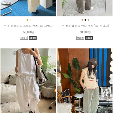
●
●
●
●
●
m_바레 와이드 스트링 팬츠 [2차 재입고]
m_트래블 터크 밴딩 팬츠 [7차 재입고]
59,000원
68,000원