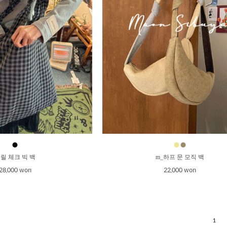
●
●
●
릴 체크 빅 백
m_하프 문 모직 백
28,000 won
22,000 won
1