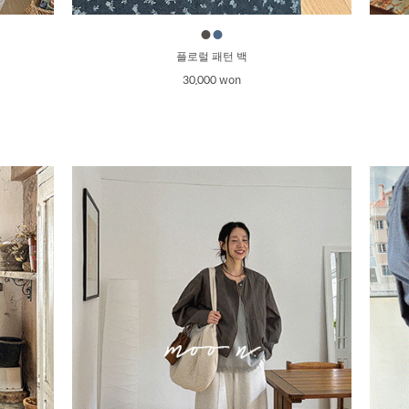
●
●
플로럴 패턴 백
30,000 won