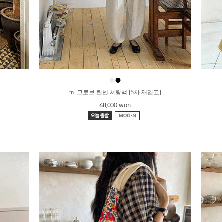
●
●
m_그로브 린넨 셔링백 [5차 재입고]
68,000 won