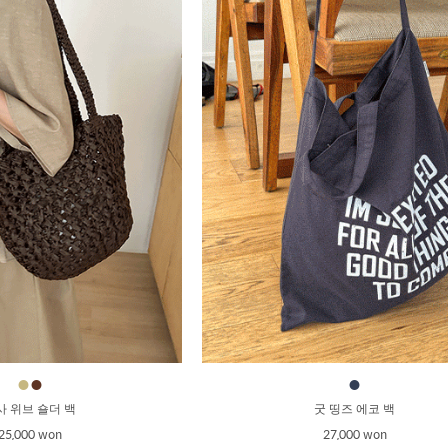
●
●
●
사 위브 숄더 백
굿 띵즈 에코 백
25,000 won
27,000 won