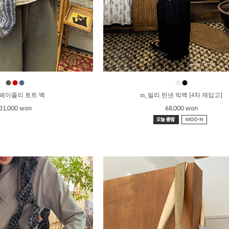
●
●
●
●
●
 페이즐리 토트 백
m_빌리 린넨 빅백 [4차 재입고]
31,000 won
68,000 won