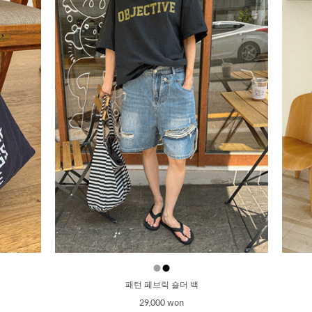
●
●
패턴 페브릭 숄더 백
29,000 won