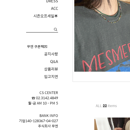
DRESS
ACC
시즌오프세일🌟
무엔 쿠폰팩💌
공지사항
Q&A
상품리뷰
입고지연
CS CENTER
☎ 02.3142.4849
월-금 AM 10 - PM 5
ALL
22
items
BANK INFO
기업140-128367-04-027
주식회사 무엔