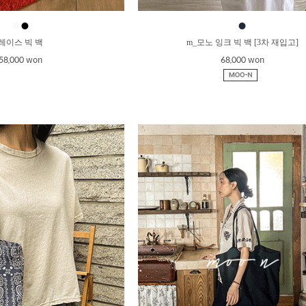
●
●
●
레이스 빅 백
m_모노 잉크 빅 백 [3차 재입고]
58,000 won
68,000 won