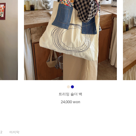
●
●
트리밍 숄더 백
24,000 won
2